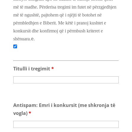
më të madhe. Përderisa tregimi im futet në përzgjedhjen
më të ngushtë, pajtohem që i njëjti të botohet në
përmbledhjen e Biberit. Me këtë i pranoj kushtet e
konkursit dhe konfirmoj që i përmbush kriteret e
e.
shënuara.
Titulli i tregimit
*
Antispam: Emri i konkursit (me shkronja të
vogla)
*