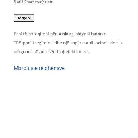
5 of 5 Character(s) left
Pasi të paraqiteni për konkurs, shtypni butonin
"Dërgoni tregimin " dhe një kopje e aplikacionit do t’ju
dërgohet në adresën tuaj elektronike.
.
Mbrojtja e të dhënave