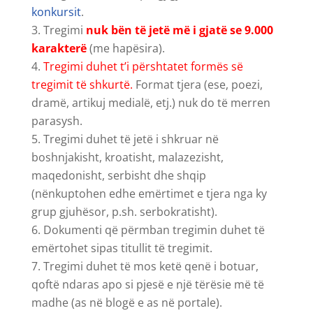
konkursit
.
Tregimi
nuk bën të jetë më i gjatë se 9.000
karakterë
(me hapësira).
Tregimi duhet t’i përshtatet formës së
tregimit të shkurtë.
Format tjera (ese, poezi,
dramë, artikuj medialë, etj.) nuk do të merren
parasysh.
Tregimi duhet të jetë i shkruar në
boshnjakisht, kroatisht, malazezisht,
maqedonisht, serbisht dhe shqip
(nënkuptohen edhe emërtimet e tjera nga ky
grup gjuhësor, p.sh. serbokratisht).
Dokumenti që përmban tregimin duhet të
emërtohet sipas titullit të tregimit.
Tregimi duhet të mos ketë qenë i botuar,
qoftë ndaras apo si pjesë e një tërësie më të
madhe (as në blogë e as në portale).