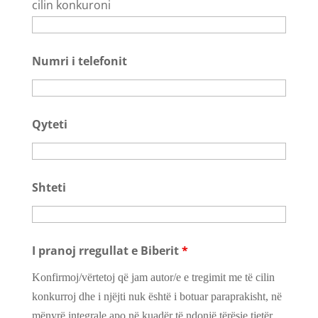
cilin konkuroni
Numri i telefonit
Qyteti
Shteti
I pranoj rregullat e Biberit
*
Konfirmoj/vërtetoj që jam autor/e e tregimit me të cilin
konkurroj dhe i njëjti nuk është i botuar paraprakisht, në
mënyrë integrale apo në kuadër të ndonjë tërësie tjetër