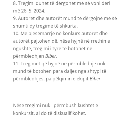
Tregimi duhet të dërgohet më së voni deri
më 26. 5. 2024.
Autoret dhe autorët mund të dërgojnë më së
shumti dy tregime të shkurta.
Me pjesëmarrje në konkurs autoret dhe
autorët pajtohen që, nëse hyjnë në rrethin e
ngushtë, tregimi i tyre të botohet në
përmbledhjen
Biber
.
Tregimet që hyjnë në përmbledhje nuk
mund të botohen para daljes nga shtypi të
përmbledhjes, pa pëlqimin e ekipit
Biber
.
Nëse tregimi nuk i përmbush kushtet e
konkursit, ai do të diskualifikohet.