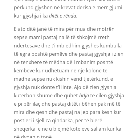
përkund gjyshen në krevat derisa e merr gjumi
kur gjyshja i ka
ditët e rënda
.
E ato ditë janë të mira për mua dhe motrën
sepse mami pastaj na lë të shkojmë rreth
ndërtesave dhe t’i mbledhim gjyshes kumbulla
të egra poshtë pemëve dhe pastaj gjyshja i zien
në tenxhere të mëdha që i mbanim poshtë
këmbëve kur udhëtuam në një kolonë të
madhe sepse nuk kishin vend tjetërkund, e
gjyshja nuk donte t’i linte. Ajo që zien gjyshja
kutërbon shumë dhe quhet
brlja
të cilën gjyshja
e pi për ilaç dhe pastaj ditët i bëhen pak më të
mira dhe qesh dhe pastaj na jep para kesh kur
postieri i sjell ca qindarka, për të blerë
sheqerka, e ne u blejmë koteleve sallam kur ka
në dyqanin tonë.