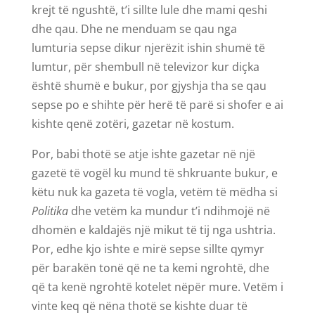
krejt të ngushtë, t’i sillte lule dhe mami qeshi
dhe qau. Dhe ne menduam se qau nga
lumturia sepse dikur njerëzit ishin shumë të
lumtur, për shembull në televizor kur diçka
është shumë e bukur, por gjyshja tha se qau
sepse po e shihte për herë të parë si shofer e ai
kishte qenë zotëri, gazetar në kostum.
Por, babi thotë se atje ishte gazetar në një
gazetë të vogël ku mund të shkruante bukur, e
këtu nuk ka gazeta të vogla, vetëm të mëdha si
Politika
dhe vetëm ka mundur t’i ndihmojë në
dhomën e kaldajës një mikut të tij nga ushtria.
Por, edhe kjo ishte e mirë sepse sillte qymyr
për barakën tonë që ne ta kemi ngrohtë, dhe
që ta kenë ngrohtë kotelet nëpër mure. Vetëm i
vinte keq që nëna thotë se kishte duar të