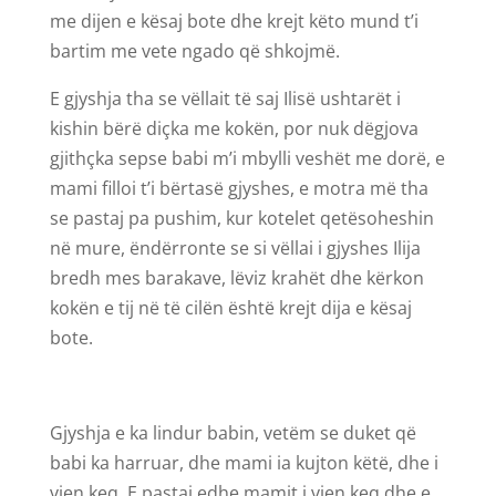
me dijen e kësaj bote dhe krejt këto mund t’i
bartim me vete ngado që shkojmë.
E gjyshja tha se vëllait të saj Ilisë ushtarët i
kishin bërë diçka me kokën, por nuk dëgjova
gjithçka sepse babi m’i mbylli veshët me dorë, e
mami filloi t’i bërtasë gjyshes, e motra më tha
se pastaj pa pushim, kur kotelet qetësoheshin
në mure, ëndërronte se si vëllai i gjyshes Ilija
bredh mes barakave, lëviz krahët dhe kërkon
kokën e tij në të cilën është krejt dija e kësaj
bote.
Gjyshja e ka lindur babin, vetëm se duket që
babi ka harruar, dhe mami ia kujton këtë, dhe i
vjen keq. E pastaj edhe mamit i vjen keq dhe e