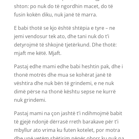
shton: po nuk do të ngordhin macet, do të
fusin kokën diku, nuk janë të marra.
E babi thotë se kjo është shtëpia e tyre – ne
jemi vendosur tek ato, dhe tani nuk do t’i
detyrojmë të shkojnë tjetërkund. Dhe thotë:
mjaft me këtë. Mjaft.
Pastaj edhe mami edhe babi heshtin pak, dhe i
thonë motrës dhe mua se kohërat janë të
vështira dhe nuk bën të grindemi, e ne nuk
dimë përse na thonë kështu sepse ne kurrë
nuk grindemi.
Pastaj mami na çon jashtë t’i ndihmojmë babit
të gjejë ndonjë dërrasë rreth barakave për t’i
mbyllur ato vrima ku futen kotelet, por motra
dhe unë vetëm shëtisim nëpër oborr ku nuk na