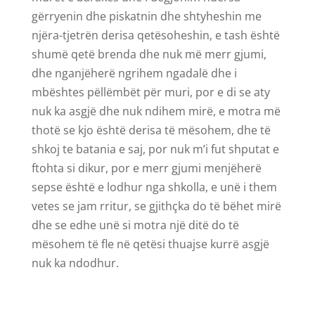
gërryenin dhe piskatnin dhe shtyheshin me
njëra-tjetrën derisa qetësoheshin, e tash është
shumë qetë brenda dhe nuk më merr gjumi,
dhe nganjëherë ngrihem ngadalë dhe i
mbështes pëllëmbët për muri, por e di se aty
nuk ka asgjë dhe nuk ndihem mirë, e motra më
thotë se kjo është derisa të mësohem, dhe të
shkoj te batania e saj, por nuk m’i fut shputat e
ftohta si dikur, por e merr gjumi menjëherë
sepse është e lodhur nga shkolla, e unë i them
vetes se jam rritur, se gjithçka do të bëhet mirë
dhe se edhe unë si motra një ditë do të
mësohem të fle në qetësi thuajse kurrë asgjë
nuk ka ndodhur.