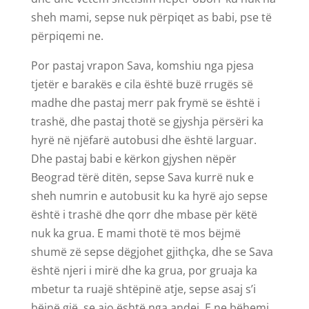
sheh mami, sepse nuk përpiqet as babi, pse të
përpiqemi ne.
Por pastaj vrapon Sava, komshiu nga pjesa
tjetër e barakës e cila është buzë rrugës së
madhe dhe pastaj merr pak frymë se është i
trashë, dhe pastaj thotë se gjyshja përsëri ka
hyrë në njëfarë autobusi dhe është larguar.
Dhe pastaj babi e kërkon gjyshen nëpër
Beograd tërë ditën, sepse Sava kurrë nuk e
sheh numrin e autobusit ku ka hyrë ajo sepse
është i trashë dhe qorr dhe mbase për këtë
nuk ka grua. E mami thotë të mos bëjmë
shumë zë sepse dëgjohet gjithçka, dhe se Sava
është njeri i mirë dhe ka grua, por gruaja ka
mbetur ta ruajë shtëpinë atje, sepse asaj s’i
bëjnë gjë, se ajo është nga andej. E ne bëhemi