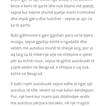
kinse e kemi të qartë dhe nuk bëjmë më pyetje,
sepse kur bëjmë shumë pyetje mami trishtohet
dhe shpik gjëra dhe hutohet – sepse as ajo s’e
ka të qartë.
Babi gjithmonë e gjen gjyshen para se të bjerë
muzgu, sepse gjyshja është e ngadaltë dhe
vetëm me autobus mund të shkojë larg, por jo
aq larg sa të mbërrijë atje në shtëpinë e vjetër
për ku është nisur, sepse të gjithë autobusët të
çojnë vetëm në Beograd, e shtëpia e saj nuk
është në Beograd.
E babi i njeh autobusët sepse edhe ai nget një
autobus të tillë, vetëm se nuk kalon këndejpari.
Por, një herë kur mami pati ditëlindjen erdhi
me autobus përpara barakës, në një rrugicë