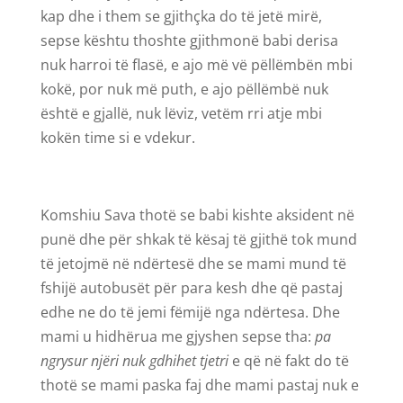
kap dhe i them se gjithçka do të jetë mirë,
sepse kështu thoshte gjithmonë babi derisa
nuk harroi të flasë, e ajo më vë pëllëmbën mbi
kokë, por nuk më puth, e ajo pëllëmbë nuk
është e gjallë, nuk lëviz, vetëm rri atje mbi
kokën time si e vdekur.
Komshiu Sava thotë se babi kishte aksident në
punë dhe për shkak të kësaj të gjithë tok mund
të jetojmë në ndërtesë dhe se mami mund të
fshijë autobusët për para kesh dhe që pastaj
edhe ne do të jemi fëmijë nga ndërtesa. Dhe
mami u hidhërua me gjyshen sepse tha:
pa
ngrysur njëri nuk gdhihet tjetri
e që në fakt do të
thotë se mami paska faj dhe mami pastaj nuk e