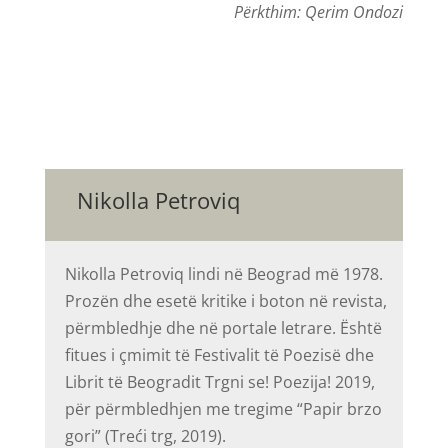
Përkthim: Qerim Ondozi
Nikolla Petroviq
Nikolla Petroviq lindi në Beograd më 1978.
Prozën dhe esetë kritike i boton në revista,
përmbledhje dhe në portale letrare. Është
fitues i çmimit të Festivalit të Poezisë dhe
Librit të Beogradit Trgni se! Poezija! 2019,
për përmbledhjen me tregime “Papir brzo
gori” (Treći trg, 2019).