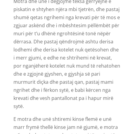
Motra dhe unë i dëgjojmë teksa gërryejnë e
piskatin e shtyhen njëra mbi tjetrën, dhe pastaj
shumë qetas ngrihemi nga krevati për të mos e
zgjuar askënd dhe i mbështesim pëllëmbët për
muri për t’u dhënë ngrohtësinë tonë nëpër
dërrasa. Dhe pastaj qëndrojmë ashtu derisa
lodhemi dhe derisa kotelet nuk qetësohen dhe
i merr gjumi, e edhe ne shtrihemi në krevat,
por nganjëherë kotelet nuk mund të rehatohen
dhe e zgjojnë gjyshen, e gjyshja së pari
murmurit diçka dhe pastaj qan, pastaj mami
ngrihet dhe i fërkon sytë, e babi kërcen nga
krevati dhe vesh pantallonat pa i hapur mirë
sytë.
E motra dhe unë shtiremi kinse flemë e unë
marr frymë thellë kinse jam në gjumë, e motra