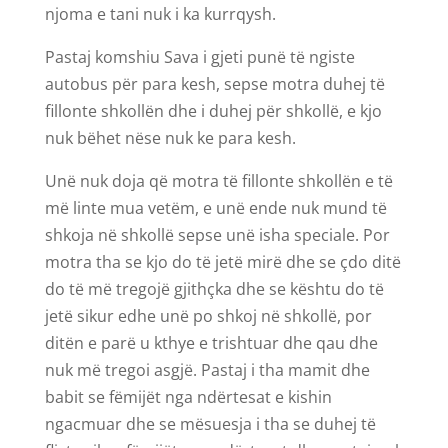
njoma e tani nuk i ka kurrqysh.
Pastaj komshiu Sava i gjeti punë të ngiste
autobus për para kesh, sepse motra duhej të
fillonte shkollën dhe i duhej për shkollë, e kjo
nuk bëhet nëse nuk ke para kesh.
Unë nuk doja që motra të fillonte shkollën e të
më linte mua vetëm, e unë ende nuk mund të
shkoja në shkollë sepse unë isha speciale. Por
motra tha se kjo do të jetë mirë dhe se çdo ditë
do të më tregojë gjithçka dhe se kështu do të
jetë sikur edhe unë po shkoj në shkollë, por
ditën e parë u kthye e trishtuar dhe qau dhe
nuk më tregoi asgjë. Pastaj i tha mamit dhe
babit se fëmijët nga ndërtesat e kishin
ngacmuar dhe se mësuesja i tha se duhej të