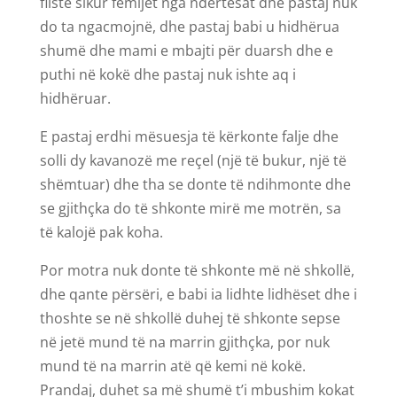
fliste sikur fëmijët nga ndërtesat dhe pastaj nuk
do ta ngacmojnë, dhe pastaj babi u hidhërua
shumë dhe mami e mbajti për duarsh dhe e
puthi në kokë dhe pastaj nuk ishte aq i
hidhëruar.
E pastaj erdhi mësuesja të kërkonte falje dhe
solli dy kavanozë me reçel (një të bukur, një të
shëmtuar) dhe tha se donte të ndihmonte dhe
se gjithçka do të shkonte mirë me motrën, sa
të kalojë pak koha.
Por motra nuk donte të shkonte më në shkollë,
dhe qante përsëri, e babi ia lidhte lidhëset dhe i
thoshte se në shkollë duhej të shkonte sepse
në jetë mund të na marrin gjithçka, por nuk
mund të na marrin atë që kemi në kokë.
Prandaj, duhet sa më shumë t’i mbushim kokat