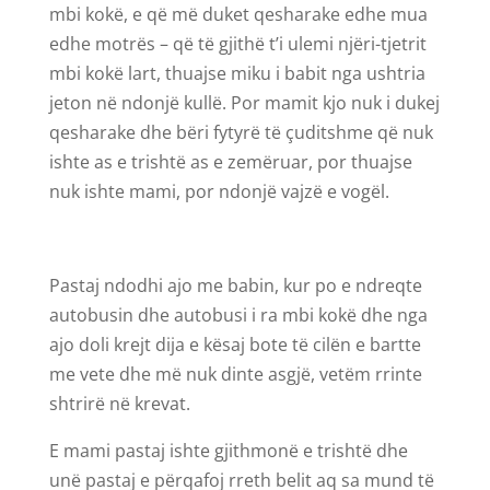
mbi kokë, e që më duket qesharake edhe mua
edhe motrës – që të gjithë t’i ulemi njëri-tjetrit
mbi kokë lart, thuajse miku i babit nga ushtria
jeton në ndonjë kullë. Por mamit kjo nuk i dukej
qesharake dhe bëri fytyrë të çuditshme që nuk
ishte as e trishtë as e zemëruar, por thuajse
nuk ishte mami, por ndonjë vajzë e vogël.
Pastaj ndodhi ajo me babin, kur po e ndreqte
autobusin dhe autobusi i ra mbi kokë dhe nga
ajo doli krejt dija e kësaj bote të cilën e bartte
me vete dhe më nuk dinte asgjë, vetëm rrinte
shtrirë në krevat.
E mami pastaj ishte gjithmonë e trishtë dhe
unë pastaj e përqafoj rreth belit aq sa mund të