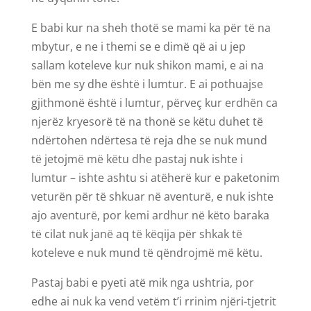
E babi kur na sheh thotë se mami ka për të na
mbytur, e ne i themi se e dimë që ai u jep
sallam koteleve kur nuk shikon mami, e ai na
bën me sy dhe është i lumtur. E ai pothuajse
gjithmonë është i lumtur, përveç kur erdhën ca
njerëz kryesorë të na thonë se këtu duhet të
ndërtohen ndërtesa të reja dhe se nuk mund
të jetojmë më këtu dhe pastaj nuk ishte i
lumtur – ishte ashtu si atëherë kur e paketonim
veturën për të shkuar në aventurë, e nuk ishte
ajo aventurë, por kemi ardhur në këto baraka
të cilat nuk janë aq të këqija për shkak të
koteleve e nuk mund të qëndrojmë më këtu.
Pastaj babi e pyeti atë mik nga ushtria, por
edhe ai nuk ka vend vetëm t’i rrinim njëri-tjetrit