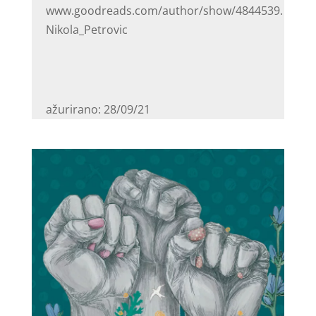
www.goodreads.com/author/show/4844539.
Nikola_Petrovic
ažurirano: 28/09/21