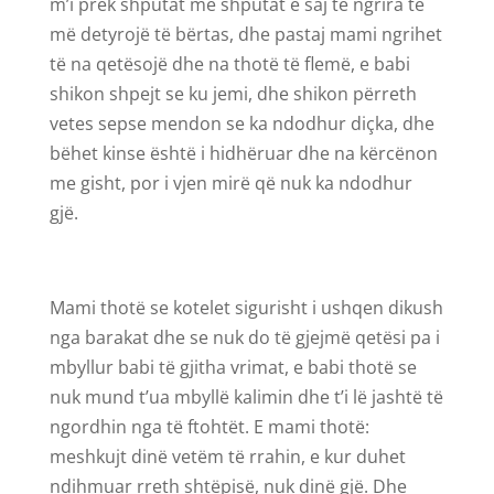
m’i prek shputat me shputat e saj të ngrira të
më detyrojë të bërtas, dhe pastaj mami ngrihet
të na qetësojë dhe na thotë të flemë, e babi
shikon shpejt se ku jemi, dhe shikon përreth
vetes sepse mendon se ka ndodhur diçka, dhe
bëhet kinse është i hidhëruar dhe na kërcënon
me gisht, por i vjen mirë që nuk ka ndodhur
gjë.
Mami thotë se kotelet sigurisht i ushqen dikush
nga barakat dhe se nuk do të gjejmë qetësi pa i
mbyllur babi të gjitha vrimat, e babi thotë se
nuk mund t’ua mbyllë kalimin dhe t’i lë jashtë të
ngordhin nga të ftohtët. E mami thotë:
meshkujt dinë vetëm të rrahin, e kur duhet
ndihmuar rreth shtëpisë, nuk dinë gjë. Dhe