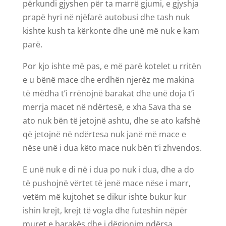
përkundi gjyshen për ta marrë gjumi, e gjyshja
prapë hyri në njëfarë autobusi dhe tash nuk
kishte kush ta kërkonte dhe unë më nuk e kam
parë.
Por kjo ishte më pas, e më parë kotelet u rritën
e u bënë mace dhe erdhën njerëz me makina
të mëdha t’i rrënojnë barakat dhe unë doja t’i
merrja macet në ndërtesë, e xha Sava tha se
ato nuk bën të jetojnë ashtu, dhe se ato kafshë
që jetojnë në ndërtesa nuk janë më mace e
nëse unë i dua këto mace nuk bën t’i zhvendos.
E unë nuk e di në i dua po nuk i dua, dhe a do
të pushojnë vërtet të jenë mace nëse i marr,
vetëm më kujtohet se dikur ishte bukur kur
ishin krejt, krejt të vogla dhe futeshin nëpër
muret e barakës dhe i dëgjonim ndërsa