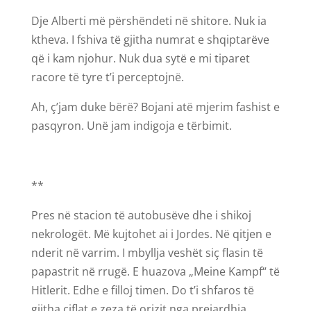
Dje Alberti më përshëndeti në shitore. Nuk ia
ktheva. I fshiva të gjitha numrat e shqiptarëve
që i kam njohur. Nuk dua sytë e mi tiparet
racore të tyre t’i perceptojnë.
Ah, ç’jam duke bërë? Bojani atë mjerim fashist e
pasqyron. Unë jam indigoja e tërbimit.
**
Pres në stacion të autobusëve dhe i shikoj
nekrologët. Më kujtohet ai i Jordes. Në qitjen e
nderit në varrim. I mbyllja veshët siç flasin të
papastrit në rrugë. E huazova „Meine Kampf“ të
Hitlerit. Edhe e filloj timen. Do t’i shfaros të
gjitha ciflat e zeza të orizit nga prejardhja