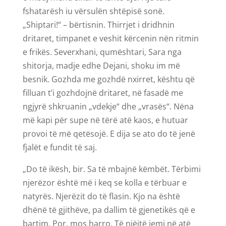
fshatarësh iu vërsulën shtëpisë sonë.
„Shiptari!“ – bërtisnin. Thirrjet i dridhnin
dritaret, timpanet e veshit kërcenin nën ritmin
e frikës. Severxhani, qumështari, Sara nga
shitorja, madje edhe Dejani, shoku im më
besnik. Gozhda me gozhdë nxirret, kështu që
filluan t’i gozhdojnë dritaret, në fasadë me
ngjyrë shkruanin „vdekje“ dhe „vrasës“. Nëna
më kapi për supe në tërë atë kaos, e hutuar
provoi të më qetësojë. E dija se ato do të jenë
fjalët e fundit të saj.
„Do të ikësh, bir. Sa të mbajnë këmbët. Tërbimi
njerëzor është më i keq se kolla e tërbuar e
natyrës. Njerëzit do të flasin. Kjo na është
dhënë të gjithëve, pa dallim të gjenetikës që e
bartim. Por, mos harro. Të njëjtë jemi në atë