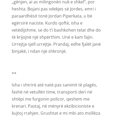
„gënjen, ai as milingonën nuk e shkel“, por
heshta. Bojani pas vdekjes së Jordes, emri i
paraardhësit tonë Jordan Piperkata, u bë
egërsirë naciste. Kurdo qoftë, isha e
vetëdijshme, se do t’i bashkohen telat dhe do
të krijojnë një shpërthim. Unë e kam fajin.
Urrejtja sjell urrejtje. Prandaj, edhe fjalët janë
binjakë, i ndan një shkronjë.
**
Isha i shtrirë atë natë pas sanimit të plagës,
fashë në vetullën time, transporti deri në
shtëpi me furgonin policor, qeshem me
krenari. Pastaj, në mënyrë ekzibicioniste e
kujtoj rrahjen. Grushtat e mi mbi ato mollëza