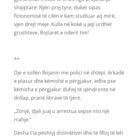
shqiptare. Njëri prej tyre, duket sipas
fizionomisë të cilën e kam studiuar aq mirë,
vjen drejt meje. Kulla në kokë u jep urdhër
grushteve. Rojtarët e nderit tim!
**
Dje e sollën Bojanin me polici në shtëpi. Arkadë
e plasur dhe këmishë e përgjakur, edhe pse
këmisha e përgjakur duhej të qëndronte në
dollap, pranë librave të tjerë.
„Zonjë, djali juaj u arrestua sepse nisi një
rrahje.“
Desha t’ia pështyj distinktivin dhe të filloj të leh