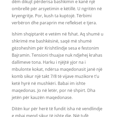
dëm dikujt përderisa bashkimin e kanë një
ombrellë për arsyetimin e këtillë. U ngritën në
kryengritje. Por, kush ta kuptojë. Tërbimi
verbëron dhe paraprin me reflekset e tjera.
Ishim shqiptarët e vetëm në fshat. Aq shumë u
shkrimë me bashkësinë, saqë më shumë
gëzoheshim për Krishtlindje sesa e festonim
Bajramin. Tensioni thuajse nuk ndjehej krahas
dallimeve tona. Harku i njëjtë yjor na i
mbulonte kokat, ndërsa maqedonasit janë një
komb sikur një takt 7/8 të vijave muzikore t’u
ketë hyrë në mushkëri. Babai im ishte
maqedonas. Jo në letër, por në shpirt. Dha
jetën për kauzën maqedonase.
Ditën kur për herë të fundit isha në vendlindje
e mbaj mend sikur të ishte dje. Një tufë