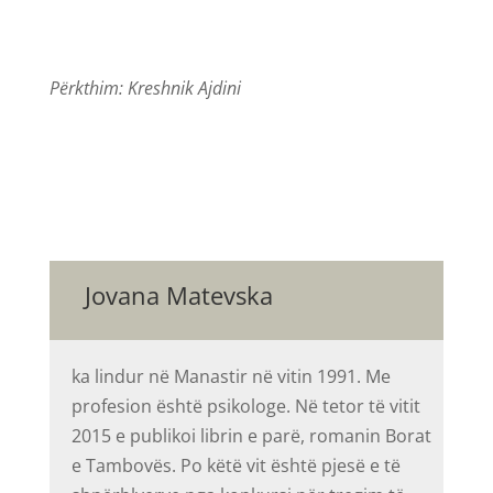
Përkthim: Kreshnik Ajdini
Jovana Matevska
ka lindur në Manastir në vitin 1991. Me
profesion është psikologe. Në tetor të vitit
2015 e publikoi librin e parë, romanin Borat
e Tambovës. Po këtë vit është pjesë e të