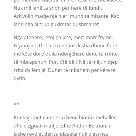
Nuk më lanë ta shoh për herë të fundit.
Arkivolin madje një njeri mund ta mbante. Kaq
lanë nga ai trup guximtar dushmanët.
Nga atëherë, jetoj pa jetë, mezi marr frymë,
Frymoj ankth. Deri më tani i kisha dhënë fund
me këtë dorë e cila ndonjëherë dinte ta rrihte
të mbrapshtin. Por, ç’të bëj? Në të njëjtin djep
rrita dy fëmijë. Duhet të mbahem për këtë të
dytin.
**
Kur vajtimet e nënës u bënë himni i mëhallës
dhe e zgjuan madje edhe Andon Bekriun, i
lashë revolet derisa plastika nuk plasi nga