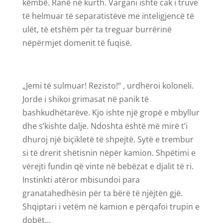
këmbë. Ranë në kurth. Vargani ishte cak i truve
të helmuar të separatistëve me inteligjencë të
ulët, të etshëm për ta treguar burrërinë
nëpërmjet domenit të fuqisë.
„Jemi të sulmuar! Rezisto!“ , urdhëroi koloneli.
Jorde i shikoi grimasat në panik të
bashkudhëtarëve. Kjo ishte një gropë e mbyllur
dhe s’kishte dalje. Ndoshta është më mirë t’i
dhuroj një biçikletë të shpejtë. Sytë e trembur
si të drerit shëtisnin nëpër kamion. Shpëtimi e
vërejti fundin që vinte në bebëzat e djalit të ri.
Instinkti atëror mbisundoi para
granatahedhësin për ta bërë të njëjtën gjë.
Shqiptari i vetëm në kamion e përqafoi trupin e
dobët…