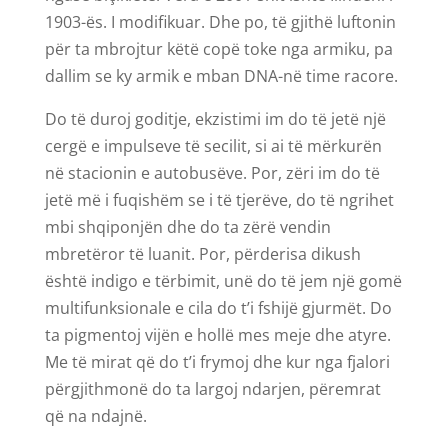
1903-ës. I modifikuar. Dhe po, të gjithë luftonin
për ta mbrojtur këtë copë toke nga armiku, pa
dallim se ky armik e mban DNA-në time racore.
Do të duroj goditje, ekzistimi im do të jetë një
cergë e impulseve të secilit, si ai të mërkurën
në stacionin e autobusëve. Por, zëri im do të
jetë më i fuqishëm se i të tjerëve, do të ngrihet
mbi shqiponjën dhe do ta zërë vendin
mbretëror të luanit. Por, përderisa dikush
është indigo e tërbimit, unë do të jem një gomë
multifunksionale e cila do t’i fshijë gjurmët. Do
ta pigmentoj vijën e hollë mes meje dhe atyre.
Me të mirat që do t’i frymoj dhe kur nga fjalori
përgjithmonë do ta largoj ndarjen, përemrat
që na ndajnë.