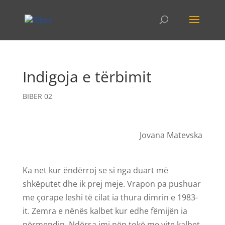
Indigoja e tërbimit
BIBER 02
Jovana Matevska
Ka net kur ëndërroj se si nga duart më
shkëputet dhe ik prej meje. Vrapon pa pushuar
me çorape leshi të cilat ia thura dimrin e 1983-
it. Zemra e nënës kalbet kur edhe fëmijën ia
përmendin. Ndërsa imi nën tokë me vite kalbet.