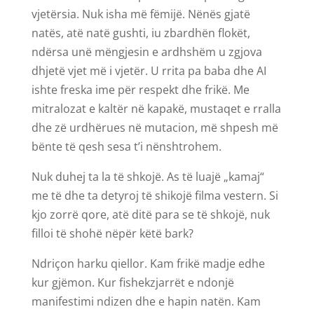
vjetërsia. Nuk isha më fëmijë. Nënës gjatë
natës, atë natë gushti, iu zbardhën flokët,
ndërsa unë mëngjesin e ardhshëm u zgjova
dhjetë vjet më i vjetër. U rrita pa baba dhe AI
ishte freska ime për respekt dhe frikë. Me
mitralozat e kaltër në kapakë, mustaqet e rralla
dhe zë urdhërues në mutacion, më shpesh më
bënte të qesh sesa t’i nënshtrohem.
Nuk duhej ta la të shkojë. As të luajë „kamaj“
me të dhe ta detyroj të shikojë filma vestern. Si
kjo zorrë qore, atë ditë para se të shkojë, nuk
filloi të shohë nëpër këtë bark?
Ndriçon harku qiellor. Kam frikë madje edhe
kur gjëmon. Kur fishekzjarrët e ndonjë
manifestimi ndizen dhe e hapin natën. Kam