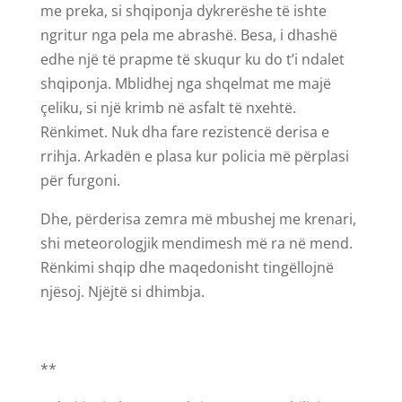
me preka, si shqiponja dykrerëshe të ishte
ngritur nga pela me abrashë. Besa, i dhashë
edhe një të prapme të skuqur ku do t’i ndalet
shqiponja. Mblidhej nga shqelmat me majë
çeliku, si një krimb në asfalt të nxehtë.
Rënkimet. Nuk dha fare rezistencë derisa e
rrihja. Arkadën e plasa kur policia më përplasi
për furgoni.
Dhe, përderisa zemra më mbushej me krenari,
shi meteorologjik mendimesh më ra në mend.
Rënkimi shqip dhe maqedonisht tingëllojnë
njësoj. Njëjtë si dhimbja.
**