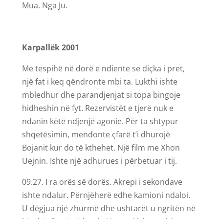
Mua. Nga Ju.
Karpallëk
2001
Me tespihë në dorë e ndiente se diçka i pret,
një fat i keq qëndronte mbi ta. Lukthi ishte
mbledhur dhe parandjenjat si topa bingoje
hidheshin në fyt. Rezervistët e tjerë nuk e
ndanin këtë ndjenjë agonie. Për ta shtypur
shqetësimin, mendonte çfarë t’i dhurojë
Bojanit kur do të kthehet. Një film me Xhon
Uejnin. Ishte një adhurues i përbetuar i tij.
09.27. I ra orës së dorës. Akrepi i sekondave
ishte ndalur. Përnjëherë edhe kamioni ndaloi.
U dëgjua një zhurmë dhe ushtarët u ngritën në