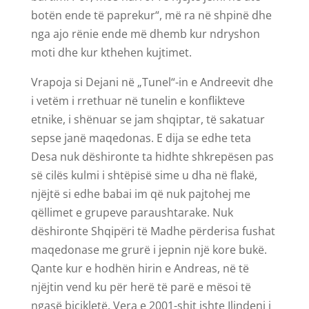
botën ende të paprekur“, më ra në shpinë dhe
nga ajo rënie ende më dhemb kur ndryshon
moti dhe kur kthehen kujtimet.
Vrapoja si Dejani në „Tunel“-in e Andreevit dhe
i vetëm i rrethuar në tunelin e konflikteve
etnike, i shënuar se jam shqiptar, të sakatuar
sepse janë maqedonas. E dija se edhe teta
Desa nuk dëshironte ta hidhte shkrepësen pas
së cilës kulmi i shtëpisë sime u dha në flakë,
njëjtë si edhe babai im që nuk pajtohej me
qëllimet e grupeve paraushtarake. Nuk
dëshironte Shqipëri të Madhe përderisa fushat
maqedonase me grurë i jepnin një kore bukë.
Qante kur e hodhën hirin e Andreas, në të
njëjtin vend ku për herë të parë e mësoi të
ngasë biçikletë. Vera e 2001-shit ishte Ilindeni i