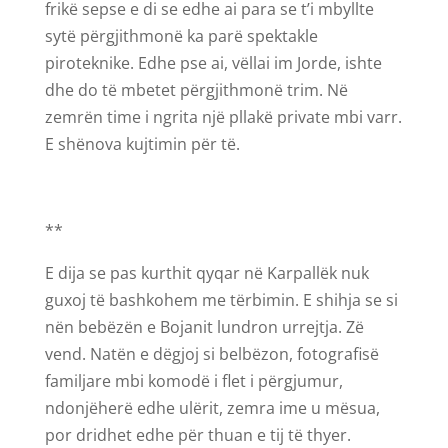
frikë sepse e di se edhe ai para se t’i mbyllte
sytë përgjithmonë ka parë spektakle
piroteknike. Edhe pse ai, vëllai im Jorde, ishte
dhe do të mbetet përgjithmonë trim. Në
zemrën time i ngrita një pllakë private mbi varr.
E shënova kujtimin për të.
**
E dija se pas kurthit qyqar në Karpallëk nuk
guxoj të bashkohem me tërbimin. E shihja se si
nën bebëzën e Bojanit lundron urrejtja. Zë
vend. Natën e dëgjoj si belbëzon, fotografisë
familjare mbi komodë i flet i përgjumur,
ndonjëherë edhe ulërit, zemra ime u mësua,
por dridhet edhe për thuan e tij të thyer.