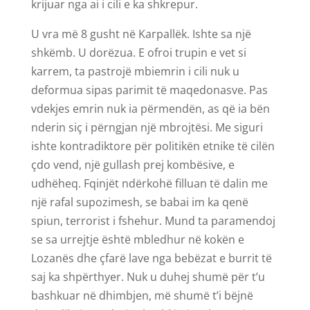
krijuar nga ai i cili e ka shkrepur.
U vra më 8 gusht në Karpallëk. Ishte sa një
shkëmb. U dorëzua. E ofroi trupin e vet si
karrem, ta pastrojë mbiemrin i cili nuk u
deformua sipas parimit të maqedonasve. Pas
vdekjes emrin nuk ia përmendën, as që ia bën
nderin siç i përngjan një mbrojtësi. Me siguri
ishte kontradiktore për politikën etnike të cilën
çdo vend, një gullash prej kombësive, e
udhëheq. Fqinjët ndërkohë filluan të dalin me
një rafal supozimesh, se babai im ka qenë
spiun, terrorist i fshehur. Mund ta paramendoj
se sa urrejtje është mbledhur në kokën e
Lozanës dhe çfarë lave nga bebëzat e burrit të
saj ka shpërthyer. Nuk u duhej shumë për t’u
bashkuar në dhimbjen, më shumë t’i bëjnë