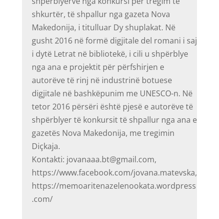
shpërblyerve nga konkursi për tregim të
shkurtër, të shpallur nga gazeta Nova
Makedonija, i titulluar Dy shuplakat. Në
gusht 2016 në formë digjitale del romani i saj
i dytë Letrat në bibliotekë, i cili u shpërblye
nga ana e projektit për përfshirjen e
autorëve të rinj në industrinë botuese
digjitale në bashkëpunim me UNESCO-n. Në
tetor 2016 përsëri është pjesë e autorëve të
shpërblyer të konkursit të shpallur nga ana e
gazetës Nova Makedonija, me tregimin
Diçkaja.
Kontakti: jovanaaa.bt@gmail.com,
https://www.facebook.com/jovana.matevska,
https://memoaritenazelenookata.wordpress
.com/