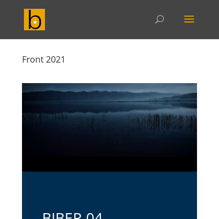
Front 2021
biberi është i vockël
BIBER 04