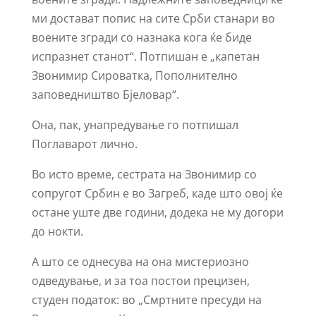
ми достават попис на сите Срби станари во
воените згради со назнака кога ќе биде
испразнет станот“. Потпишан е „капетан
Звонимир Сироватка, Пополнително
заповедништво Бјеловар“.
Она, пак, унапредување го потпишал
Поглаварот лично.
Во исто време, сестрата на Звонимир со
сопругот Србин е во Загреб, каде што овој ќе
остане уште две години, додека не му догори
до нокти.
А што се однесува на она мистериозно
одведување, и за тоа постои прецизен,
студен податок: во „Смртните пресуди на