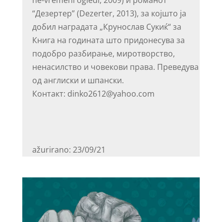
ne-vremeni ogledi, 2009) и романот
“Дезертер” (Dezerter, 2013), за којшто ја
добил наградата „Крунослав Сукиќ“ за
Книга на годината што придонесува за
подобро разбирање, миротворство,
ненасилство и човекови права. Преведува
од англиски и шпански.
Контакт: dinko2612@yahoo.com
ažurirano: 23/09/21