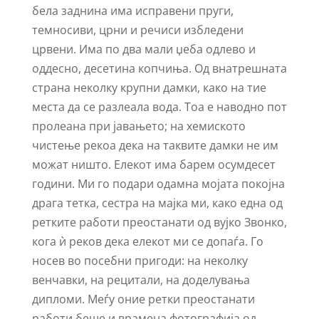
бела заднина има исправени пруги,
темносиви, црни и речиси избледени
црвени. Има по два мали џеба одлево и
оддесно, десетина копчиња. Од внатрешната
страна неколку крупни дамки, како на тие
места да се разлеала вода. Тоа е наводно пот
пролеана при јавањето; на хемиското
чистење рекоа дека на таквите дамки не им
можат ништо. Елекот има барем осумдесет
години. Ми го подари одамна мојата покојна
драга тетка, сестра на мајка ми, како една од
ретките работи преостанати од вујко Звонко,
кога ѝ реков дека елекот ми се допаѓа. Го
носев во посебни пригоди: на неколку
венчавки, на рецитали, на доделувања
дипломи. Меѓу оние ретки преостанати
работи беше и врамена фотографија од