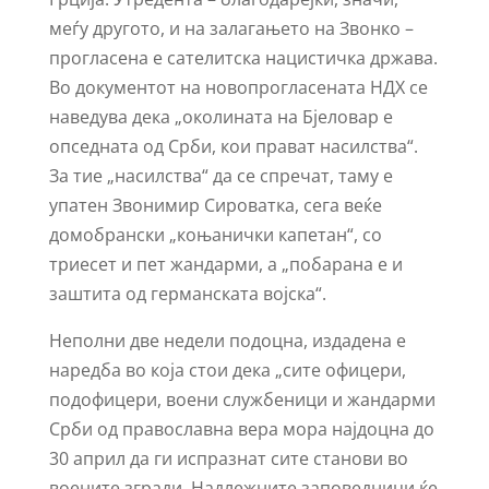
меѓу другото, и на залагањето на Звонко –
прогласена е сателитска нацистичка држава.
Во документот на новопрогласената НДХ се
наведува дека „околината на Бјеловар е
опседната од Срби, кои прават насилства“.
За тие „насилства“ да се спречат, таму е
упатен Звонимир Сироватка, сега веќе
домобрански „коњанички капетан“, со
триесет и пет жандарми, а „побарана е и
заштита од германската војска“.
Неполни две недели подоцна, издадена е
наредба во која стои дека „сите офицери,
подофицери, воени службеници и жандарми
Срби од православна вера мора најдоцна до
30 април да ги испразнат сите станови во
воените згради. Надлежните заповедници ќе