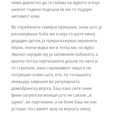
нема директно да се сеќава на вујкото и која
шеесет години подоцна ќе ми го подари
неговиот елек.
Во службената семејна приказна, онаа што ја
раскажуваше баба ми и која со уште некој
додаден детаљ ја прераскажуваа нејзините
ќерки, значи мајка ми и тетка ми, на вујко
Звонко најпрво му ја заплениле кобилата, а
кратко потоа партизаните дошле по него и
го стрелале, иако сиромавиот ништо не
погрешил освен што, ете, по тогашната
инерција завршил во регуларната,
домобранска војска, баш како сите оние
фини загрепски момци што не сакале „в
шума“, во партизани, а не биле баш ни зли
усташи. На самиот крај на војната некој