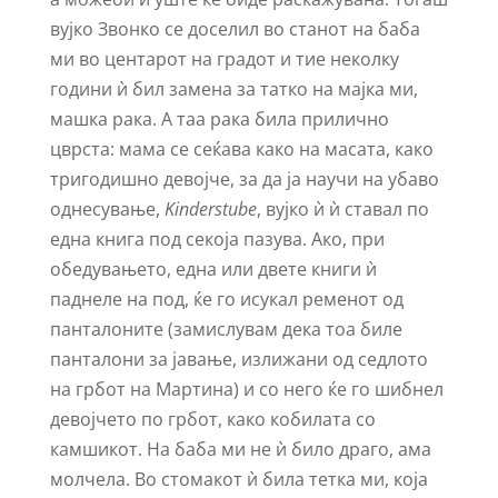
вујко Звонко се доселил во станот на баба
ми во центарот на градот и тие неколку
години ѝ бил замена за татко на мајка ми,
машка рака. А таа рака била прилично
цврста: мама се сеќава како на масата, како
тригодишно девојче, за да ја научи на убаво
однесување,
Kinderstube
, вујко ѝ ѝ ставал по
една книга под секоја пазува. Ако, при
обедувањето, една или двете книги ѝ
паднеле на под, ќе го исукал ременот од
панталоните (замислувам дека тоа биле
панталони за јавање, излижани од седлото
на грбот на Мартина) и со него ќе го шибнел
девојчето по грбот, како кобилата со
камшикот. На баба ми не ѝ било драго, ама
молчела. Во стомакот ѝ била тетка ми, која