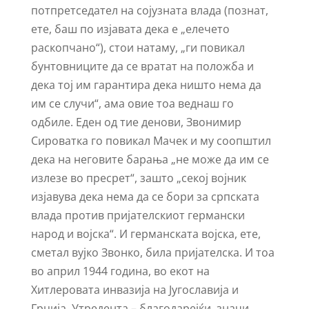
потпретседател на сојузната влада (познат,
ете, баш по изјавата дека е „елечето
раскопчано“), стои натаму, „ги повикал
бунтовниците да се вратат на положба и
дека тој им гарантира дека ништо нема да
им се случи“, ама овие тоа веднаш го
одбиле. Еден од тие денови, Звонимир
Сироватка го повикал Мачек и му соопштил
дека на неговите барања „не може да им се
излезе во пресрет“, зашто „секој војник
изјавува дека нема да се бори за српската
влада против пријателскиот германски
народ и војска“. И германската војска, ете,
сметал вујко Звонко, била пријателска. И тоа
во април 1944 година, во екот на
Хитлеровата инвазија на Југославија и
Грција. Утредента – благодарејќи, значи,