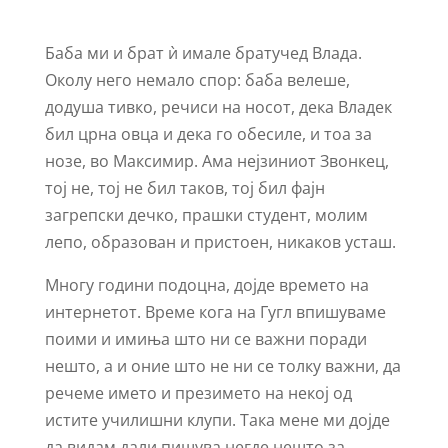
Баба ми и брат ѝ имале братучед Влада.
Околу него немало спор: баба велеше,
додуша тивко, речиси на носот, дека Владек
бил црна овца и дека го обесиле, и тоа за
нозе, во Максимир. Ама нејзиниот Звонкец,
тој не, тој не бил таков, тој бил фајн
загрепски дечко, прашки студент, молим
лепо, образован и пристоен, никаков усташ.
Многу години подоцна, дојде времето на
интернетот. Време кога на Гугл впишуваме
поими и имиња што ни се важни поради
нешто, а и оние што не ни се толку важни, да
речеме името и презимето на некој од
истите училишни клупи. Така мене ми дојде
да видам дали пишува негде нешто за