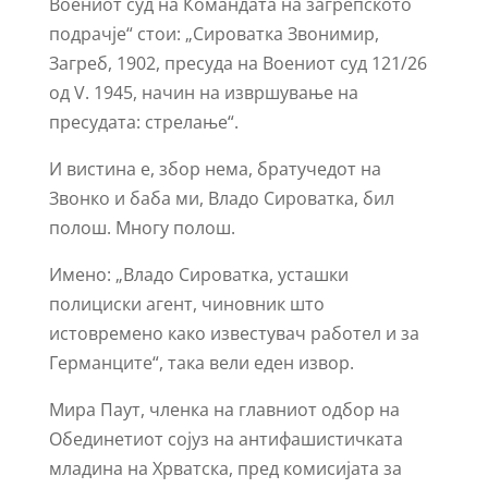
Воениот суд на Командата на загрепското
подрачје“ стои: „Сироватка Звонимир,
Загреб, 1902, пресуда на Воениот суд 121/26
од V. 1945, начин на извршување на
пресудата: стрелање“.
И вистина е, збор нема, братучедот на
Звонко и баба ми, Владо Сироватка, бил
полош. Многу полош.
Имено: „Владо Сироватка, усташки
полициски агент, чиновник што
истовремено како известувач работел и за
Германците“, така вели еден извор.
Мира Паут, членка на главниот одбор на
Обединетиот сојуз на антифашистичката
младина на Хрватска, пред комисијата за