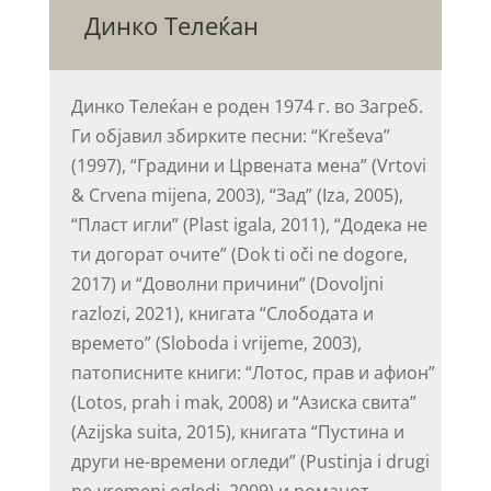
Динко Телеќан
Динко Телеќан е роден 1974 г. во Загреб.
Ги објавил збирките песни: “Kreševa”
(1997), “Градини и Црвената мена” (Vrtovi
& Crvena mijena, 2003), “Зад” (Iza, 2005),
“Пласт игли” (Plast igala, 2011), “Додека не
ти догорат очите” (Dok ti oči ne dogore,
2017) и “Доволни причини” (Dovoljni
razlozi, 2021), книгата “Слободата и
времето” (Sloboda i vrijeme, 2003),
патописните книги: “Лотос, прав и афион”
(Lotos, prah i mak, 2008) и “Азиска свита”
(Azijska suita, 2015), книгата “Пустина и
други не-времени огледи” (Pustinja i drugi