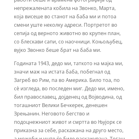
непрежалената кобила на Звонко, Марта,
која висеше во станот на баба ми и потоа
смени уште неколку адреси. Портретот во
сепија од верното животно во крупен план,
со блескави сапи, со наочници. Коњољубец,
вујко Звонко беше брат на баба ми.
Годината 1943, дедо ми, таткото на мајка ми,
значи маж на истата баба, побегнал од
Загреб во Рим, па во Америка. Било тоа, по
сѐ изгледа, во последен миг. Дедо ми, имено,
бил православец, дојденец од Војводина, од
тогашниот Велики Бечкерек, денешен
Зрењанин. Неговото бегство и
подоцнежниот живот и смртта во Њујорк се
приказна за себе, раскажана на друго место,
а можеби и уште ќе биде раскажувана. Тогаш