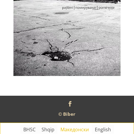
© Biber
BHSC
Shqip
Македонски
English