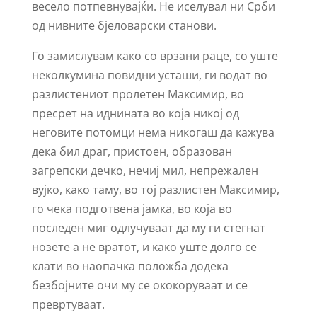
весело потпевнувајќи. Не иселувал ни Срби
од нивните бјеловарски станови.
Го замислувам како со врзани раце, со уште
неколкумина повидни усташи, ги водат во
разлистениот пролетен Максимир, во
пресрет на иднината во која никој од
неговите потомци нема никогаш да кажува
дека бил драг, пристоен, образован
загрепски дечко, нечиј мил, непрежален
вујко, како таму, во тој разлистен Максимир,
го чека подготвена јамка, во која во
последен миг одлучуваат да му ги стегнат
нозете а не вратот, и како уште долго се
клати во наопачка положба додека
безбојните очи му се ококоруваат и се
превртуваат.