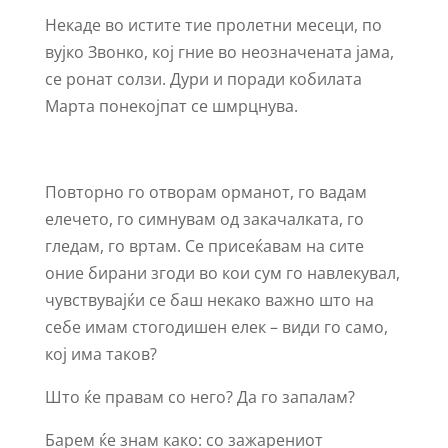
Некаде во истите тие пролетни месеци, по
вујко Звонко, кој гние во неозначената јама,
се ронат солзи. Дури и поради кобилата
Марта понекојпат се шмрцнува.
Повторно го отворам орманот, го вадам
елечето, го симнувам од закачалката, го
гледам, го вртам. Се присеќавам на сите
оние бирани згоди во кои сум го навлекувал,
чувствувајќи се баш некако важно што на
себе имам стогодишен елек – види го само,
кој има таков?
Што ќе правам со него? Да го запалам?
Барем ќе знам како: со зажарениот