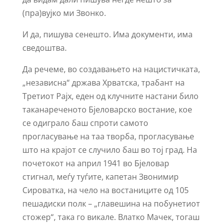
(пра)вујко ми Звонко.
И да, пишува сенешто. Има документи, има
сведоштва.
Да речеме, во создавањето на нацистичката,
„независна“ држава Хрватска, трабант на
Третиот Рајх, еден од клучните настани било
таканареченото Бјеловарско востание, кое
се одиграло баш спроти самото
прогласување на таа творба, прогласување
што на крајот се случило баш во тој град. На
почетокот на април 1941 во Бјеловар
стигнал, меѓу туѓите, капетан Звонимир
Сироватка, на чело на востаниците од 105
пешадиски полк – „главешина на побунетиот
стожер“, така го викале. Влатко Мачек, тогаш