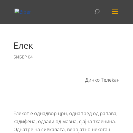
Елек
БИБЕР 04
Динко Телеќан
Елекот е однадвор црн, однапред од рапава,
кадифена, одзади од мазна, сјајна ткаенина.
Однатре на сивкавата, веројатно некогаш