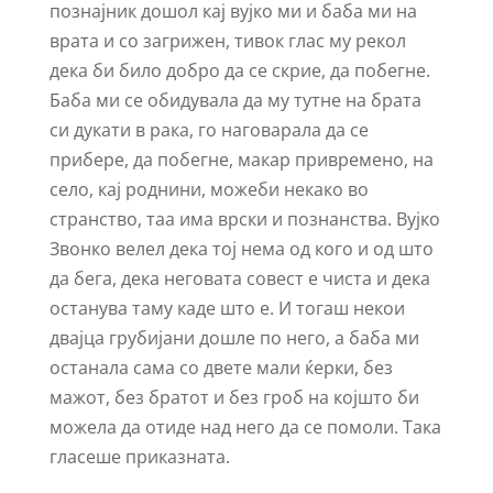
познајник дошол кај вујко ми и баба ми на
врата и со загрижен, тивок глас му рекол
дека би било добро да се скрие, да побегне.
Баба ми се обидувала да му тутне на брата
си дукати в рака, го наговарала да се
прибере, да побегне, макар привремено, на
село, кај роднини, можеби некако во
странство, таа има врски и познанства. Вујко
Звонко велел дека тој нема од кого и од што
да бега, дека неговата совест е чиста и дека
останува таму каде што е. И тогаш некои
двајца грубијани дошле по него, а баба ми
останала сама со двете мали ќерки, без
мажот, без братот и без гроб на којшто би
можела да отиде над него да се помоли. Така
гласеше приказната.