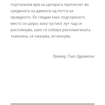
портокалов врв на цигарата притиснат во
средината на дамката од потта на
правујкото. Ќе гледам како подгореното
место се шири, како густиот лут чад се
расплинува, како се собира распламтената
ткаенина, се смалува, исчезнува.
Превод: Ѓоко Здравески