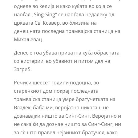
однеле во ќелија и како куќата во која се
наоѓал „Sing-Sing“ се наоѓала недалеку од
црквата Св. Ксавер, во близина на
денешната последна трамвајска станица на
Михаљевац.
Денес е тоа убава приватна куќа обрасната
со вистерии, во убавиот и питом дел на
Загреб.
Речиси шеесет години подоцна, во
старечкиот дом покрај последната
трамвајска станица умре братучетката на
Владек, баба ми, веројатно никогаш не
дознавајќи ништо за Синг-Синг. Веројатно и
не сакајќи да дознае ништо за Синг-Синг, ни
за сѐ што правел нејзиниот братучед, како