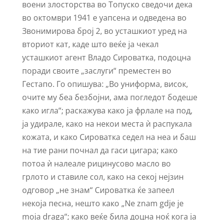
воени злосторства во Топуско сведочи дека
во октомври 1941 е уапсена и одведена во
Звонимирова број 2, во усташкиот уред на
вториот кат, каде што веќе ја чекал
усташкиот агент Владо Сироватка, подоцна
поради своите „заслуги“ преместен во
Гестапо. Го опишува: „Во униформа, висок,
очите му беа безбојни, ама погледот бодеше
како игла“; раскажува како ја фрлале на под,
ја удирале, како на некои места ѝ распукала
кожата, и како Сироватка седел на неа и баш
на тие рани почнал да гаси цигара; како
потоа ѝ налеале рицинусово масло во
грлото и ставиле сол, како на секој нејзин
одговор „не знам“ Сироватка ќе запеел
некоја песна, нешто како „Ne znam gdje je
moja draga“; како веќе била доцна ноќ кога ја