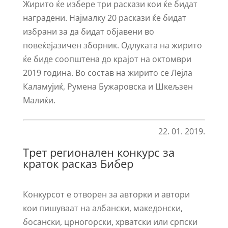
Жирито ќе избере три раскази кои ќе бидат
наградени. Најмалку 20 раскази ќе бидат
избрани за да бидат објавени во
повеќејазичен зборник. Одлуката на жирито
ќе биде соопштена до крајот на октомври
2019 година. Во состав на жирито се Лејла
Каламујиќ, Румена Бужаровска и Шкељзен
Малиќи.
22. 01. 2019.
Трет регионален конкурс за
краток расказ Бибер
Конкурсот е отворен за авторки и автори
кои пишуваат на албански, македонски,
босански, црногорски, хрватски или српски