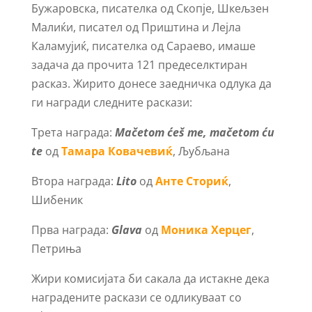
Бужаровска, писателка од Скопје, Шкељзен
Малиќи, писател од Приштина и Лејла
Каламујиќ, писателка од Сараево, имаше
задача да прочита 121 предеселктиран
расказ. Жирито донесе заедничка одлука да
ги награди следните раскази:
Трета награда:
Mačetom ćeš me, mačetom ću
te
од
Тамара Ковачевиќ
, Љубљана
Втора награда:
Lito
од
Анте Сториќ
,
Шибеник
Прва награда:
Glava
од
Моника Херцег
,
Петриња
Жири комисијата би сакала да истакне дека
наградените раскази се одликуваат со