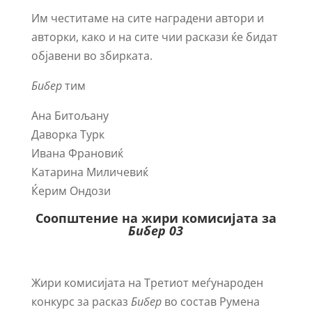
Им честитаме на сите наградени автори и
авторки, како и на сите чии раскази ќе бидат
објавени во збирката.
Бибер
тим
Ана Битољану
Даворка Турк
Ивана Франовиќ
Катарина Миличевиќ
Ќерим Ондози
Соопштение на
жири комисијата
за
Бибер 03
Жири комисијата на Третиот меѓународен
конкурс за расказ
Бибер
во состав Румена