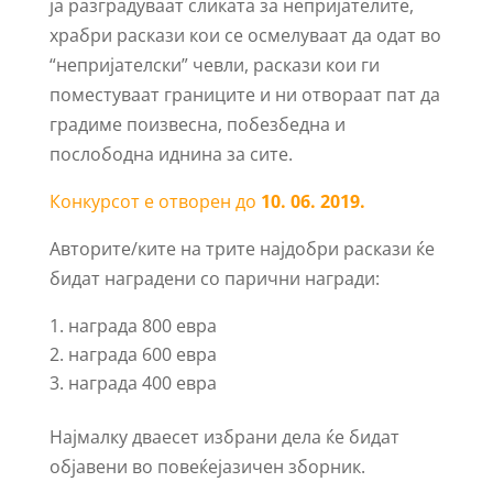
ја разградуваат сликата за непријателите,
храбри раскази кои се осмелуваат да одат во
“непријателски” чевли, раскази кои ги
поместуваат границите и ни отвораат пат да
градиме поизвесна, побезбедна и
послободна иднина за сите.
Конкурсот е отворен до
10. 06. 2019.
Авторите/ките на трите најдобри раскази ќе
бидат наградени со парични награди:
награда 800 евра
награда 600 евра
награда 400 евра
Најмалку дваесет избрани дела ќе бидат
објавени во повеќејазичен зборник.