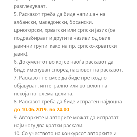
разгледуваат.
Расказот треба да биде напишан на
албански, македонски, босански,
црногорски, хрватски или српски јазик (се
подразбираат и другите називи од овие
јазични групи, како на пр. српско-хрватски
јазик).
Документот во кој се наоѓа расказот да
биде именуван според насловот на расказот.
Расказот не смее да биде претходно
објавуван, интегрално или во склоп на
некоја поголема целина.
Расказот треба да биде испратен најдоцна
до 10.06.2019. во 24.00
.
Авторките и авторите можат да испратат
најмногу два кратки раскази.
Со учеството на конкурсот авторките и