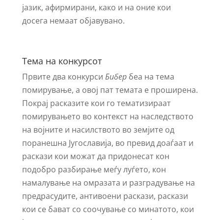
јазик, афирмирани, како и на оние кои
досега немаат објавувано.
Тема на конкурсот
Првите два конкурси
Бибер
беа на тема
помирување, а овој пат темата е проширена.
Покрај расказите кои го тематизираат
помирувањето во контекст на наследството
на војните и насилството во земјите од
поранешна Југославија, во превид доаѓаат и
раскази кои можат да придонесат кон
подобро разбирање меѓу луѓето, кон
намалување на омразата и разградување на
предрасудите, антивоени раскази, раскази
кои се бават со соочување со минатото, кои