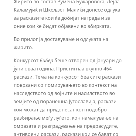
Жирито во состав Румена Бужаровска, Лејла
Каламујиќ и Шкељзен Малиќи донесе одлука
за расказите кои ќе добијат награда и за
оние кои ќе бидат објавени во збирката.
Во прилог ја доставуваме и одлуката на
жирито.
Конкурсот
Бибер
беше отворен од јануари до
јуни оваа година. Пристигнаа вкупно 464
раскази. Тема на конкурсот беа сите раскази
поврзани со помирувањето во контекст на
наследството од војните и насилствoтo во
земјите од поранешна Југославија, раскази
кои можат да придонесат кон подобро
разбирање меѓу луѓето, кон намалување на
омразата и разградување на предрасудите,
антивоени раскази, раскази кои се бават со