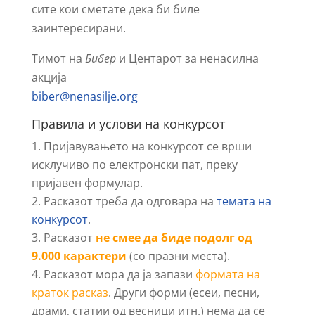
сите кои сметате дека би биле
заинтересирани.
Тимот на
Бибер
и Центарот за ненасилна
акција
biber@nenasilje.org
Правила и услови на конкурсот
Пријавувањето на конкурсот се врши
исклучиво по електронски пат, преку
пријавен формулар.
Расказот треба да одговара на
темата на
конкурсот
.
Расказот
не смее да биде подолг од
9.000 карактери
(со празни места).
Расказот мора да ја запази
формата на
краток расказ
. Други форми (есеи, песни,
драми, статии од весници итн.) нема да се