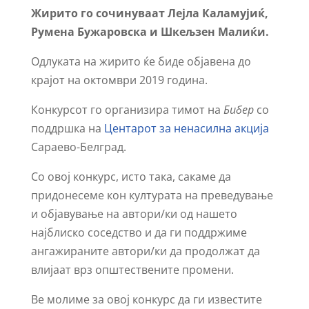
Жирито го сочинуваат Лејла Каламујиќ,
Румена Бужаровска и Шкељзен Малиќи.
Одлуката на жирито ќе биде објавена до
крајот на октомври 2019 година.
Конкурсот го организира тимот на
Бибер
со
поддршка на
Центарот за ненасилна акција
Сараево-Белград.
Со овој конкурс, исто така, сакаме да
придонесеме кон културата на преведување
и објавување на автори/ки од нашето
најблиско соседство и да ги поддржиме
ангажираните автори/ки да продолжат да
влијаат врз општествените промени.
Ве молиме за овој конкурс да ги известите