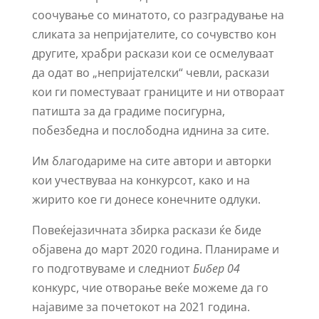
соочување со минатото, со разградување на
сликата за непријателите, со сочувство кон
другите, храбри раскази кои се осмелуваат
да одат во „непријателски“ чевли, раскази
кои ги поместуваат границите и ни отвораат
патишта за да градиме посигурна,
побезбедна и послободна иднина за сите.
Им благодариме на сите автори и авторки
кои учествуваа на конкурсот, како и на
жирито кое ги донесе конечните одлуки.
Повеќејазичната збирка раскази ќе биде
објавена до март 2020 година. Планираме и
го подготвуваме и следниот
Бибер 04
конкурс, чие отворање веќе можеме да го
најавиме за почетокот на 2021 година.