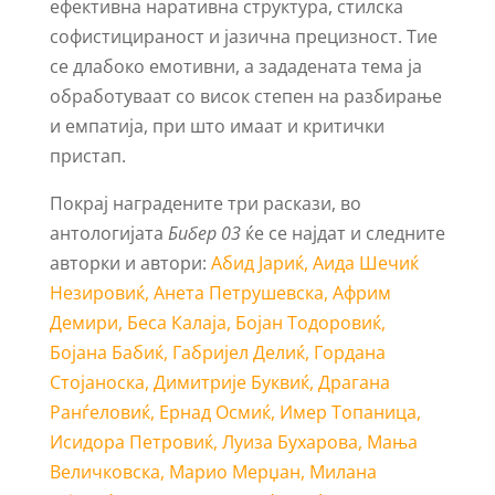
ефективна наративна структура, стилска
софистицираност и јазична прецизност. Тие
се длабоко емотивни, а зададената тема ја
обработуваат со висок степен на разбирање
и емпатија, при што имаат и критички
пристап.
Покрај наградените три раскази, во
антологијата
Бибер 03
ќе се најдат и следните
авторки и автори:
Абид Јариќ, Аида Шечиќ
Незировиќ, Анета Петрушевска, Африм
Демири, Беса Калаја, Бојан Тодоровиќ,
Бојана Бабиќ, Габријел Делиќ, Гордана
Стојаноска, Димитрије Буквиќ, Драгана
Ранѓеловиќ, Ернад Осмиќ, Имер Топаница,
Исидора Петровиќ, Луиза Бухарова, Мања
Величковска, Марио Мерџан, Милана