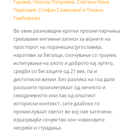
Гајовиќ, Никола Петровиќ, Слаѓана Нина
Перковиќ, Стефан Славковиќ и Тихана
Гамбиража.
Во овие разновидни кратки прозни парчиња
среќаваме интимни записи за војните на
просторот на поранешна Југославија,
наративи за бегалци, соочување со трауми,
испитување на злото и доброто кај луѓето,
средби со бегалците од 21 век, па и
дистописки визии. Без разлика на тоа дали
расказите произлегуваат од личното и
секојдневното или пак од општиот
историски контекст, сите длабоко го
промислуваат светот во кој сме затечени,
изразувајќи сочувство кон човековите
несреќи и страдања.