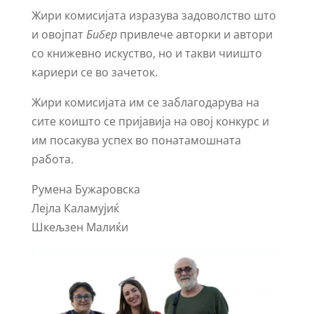
Жири комисијата изразува задоволство што
и овојпат
Бибер
привлече авторки и автори
со книжевно искуство, но и такви чиишто
кариери се во зачеток.
Жири комисијата им се заблагодарува на
сите коишто се пријавија на овој конкурс и
им посакува успех во понатамошната
работа.
Румена Бужаровска
Лејла Каламујиќ
Шкељзен Малиќи