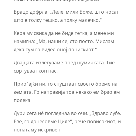
Брацо дофрла: „Леле, мили Боже, што носат
што е толку тешко, а толку малечко.“
Кера му свика да не биде тетка, а мене ми
намигна: „Ма, наши се, сто посто. Мислам
дека сум го видел оној понискиот.“
Двајцата излегуваме пред шумичката. Тие
свртуваат кон нас.
Приоѓајќи ни, го спуштаат своето бреме на
земјата. Го направија тоа некако ем брзо ем
полека.
Дури сега нѐ погледнаа во очи. „Здраво луѓе.
Еве, го донесовме Циле“, рече повисокиот, и
понатаму искривен.