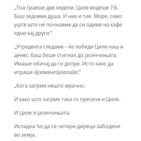
„Тоа траеше две недели. Циле водеше 7:6.
Баш зедовме душа. И ние и тие. Море, само
уште што не почнавме да си одиме на кафе
едни кај други.“
„Утредента гледаме – ќе победи Циле наш и
денес. Баш беше стигнал до јасенчињата.
Имаше обичај да ги допре. Исто како да
играше
пузаменепузасите
.“
„Кога загрме нешто мрачно.
И како што загрме така го пресече и Циле.
И Циле и јасенчињата.
Испадна ‘ко да се четири диреци забодени
во земја.