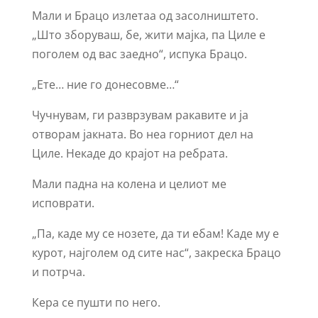
Мали и Брацо излетаа од засолништето.
„Што зборуваш, бе, жити мајка, па Циле е
поголем од вас заедно“, испука Брацо.
„Ете… ние го донесовме…“
Чучнувам, ги разврзувам ракавите и ја
отворам јакната. Во неа горниот дел на
Циле. Некаде до крајот на ребрата.
Мали падна на колена и целиот ме
исповрати.
„Па, каде му се нозете, да ти ебам! Каде му е
курот, најголем од сите нас“, закреска Брацо
и потрча.
Кера се пушти по него.