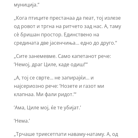
муниција.“
„Кога птиците престанаа да пеат, тој излезе
од ровот и тргна на ритчето зад нас. А, таму
сѐ бришан простор. Единствено на
средината две јасенчиња… едно до друго.“
„Сите занемевме. Само капетанот рече:
’Немој, драг Циле, каде одиш!’“
„А, тој се сврте… не запирајќи… и
најсериозно рече: ’Нозете и газот ми
клапнаа. Ми фали ридот.’“
’Ама, Циле мој, ќе те убијат.’
’Нема.’
„Трчаше триесетпати наваму-натаму. А, од