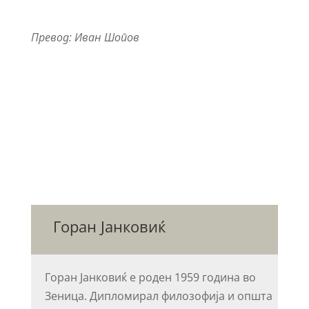
Превод: Иван Шопов
Горан Јанковиќ
Горан Јанковиќ е роден 1959 година во
Зеница. Дипломирал филозофија и општа