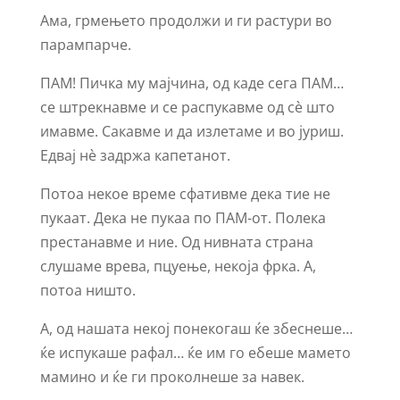
Ама, грмењето продолжи и ги растури во
парампарче.
ПАМ! Пичка му мајчина, од каде сега ПАМ…
се штрекнавме и се распукавме од сѐ што
имавме. Сакавме и да излетаме и во јуриш.
Едвај нѐ задржа капетанот.
Потоа некое време сфативме дека тие не
пукаат. Дека не пукаа по ПАМ-от. Полека
престанавме и ние. Од нивната страна
слушаме врева, пцуење, некоја фрка. А,
потоа ништо.
А, од нашата некој понекогаш ќе збеснеше…
ќе испукаше рафал… ќе им го ебеше мамето
мамино и ќе ги проколнеше за навек.