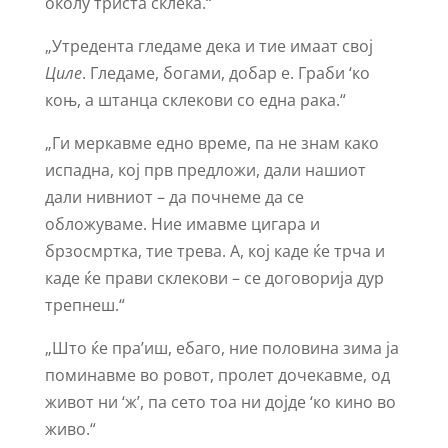
околу триста склека.“
„Утредента гледаме дека и тие имаат свој
Циле
. Гледаме, богами, добар е. Граби ‘ко
коњ, а штанца склекови со една рака.“
„Ги меркавме едно време, па не знам како
испадна, кој прв предложи, дали нашиот
дали нивниот – да почнеме да се
обложуваме. Ние имавме цигара и
брзосмртка, тие трева. А, кој каде ќе трча и
каде ќе прави склекови – се договорија дур
трепнеш.“
„Што ќе пра’иш, ебаго, ние половина зима ја
поминавме во ровот, пролет дочекавме, од
живот ни ‘ж’, па сето тоа ни дојде ‘ко кино во
живо.“