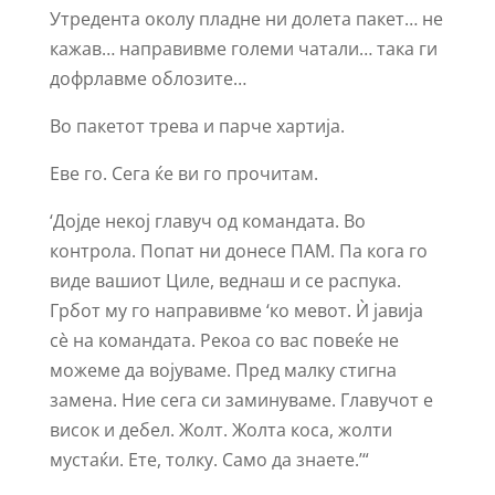
Утредента околу пладне ни долета пакет… не
кажав… направивме големи чатали… така ги
дофрлавме облозите…
Во пакетот трева и парче хартија.
Еве го. Сега ќе ви го прочитам.
‘Дојде некој главуч од командата. Во
контрола. Попат ни донесе ПАМ. Па кога го
виде вашиот Циле, веднаш и се распука.
Грбот му го направивме ‘ко мевот. Ѝ јавија
сѐ на командата. Рекоа со вас повеќе не
можеме да војуваме. Пред малку стигна
замена. Ние сега си заминуваме. Главучот е
висок и дебел. Жолт. Жолта коса, жолти
мустаќи. Ете, толку. Само да знаете.’“