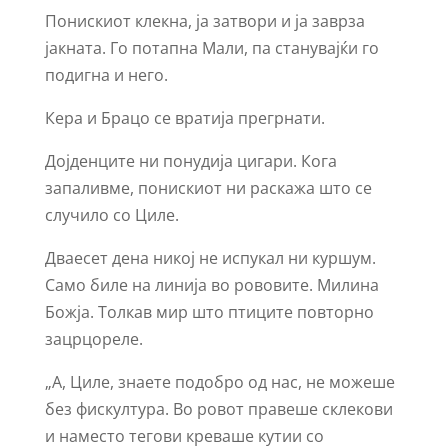
Понискиот клекна, ја затвори и ја заврза
јакната. Го потапна Мали, па станувајќи го
подигна и него.
Кера и Брацо се вратија прегрнати.
Дојденците ни понудија цигари. Кога
запаливме, понискиот ни раскажа што се
случило со Циле.
Дваесет дена никој не испукал ни куршум.
Само биле на линија во рововите. Милина
Божја. Толкав мир што птиците повторно
зацрцореле.
„А, Циле, знаете подобро од нас, не можеше
без фискултура. Во ровот правеше склекови
и наместо тегови креваше кутии со