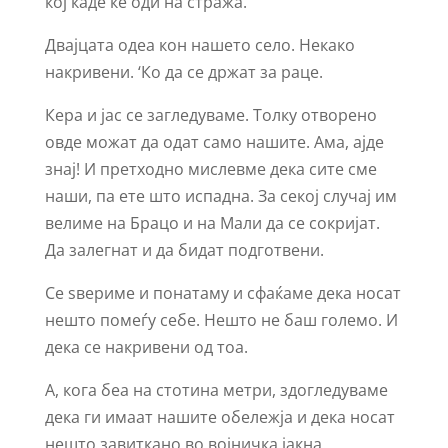
кој каде ќе оди на стража.
Двајцата одеа кон нашето село. Некако
накривени. ‘Ко да се држат за раце.
Кера и јас се загледуваме. Толку отворено
овде можат да одат само нашите. Ама, ајде
знај! И претходно мислевме дека сите сме
наши, па ете што испадна. За секој случај им
велиме на Брацо и на Мали да се сокријат.
Да залегнат и да бидат подготвени.
Се ѕвериме и понатаму и сфаќаме дека носат
нешто помеѓу себе. Нешто не баш големо. И
дека се накривени од тоа.
А, кога беа на стотина метри, здогледуваме
дека ги имаат нашите обележја и дека носат
нешто завиткано во војничка јакна.