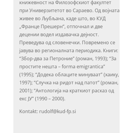
книжевност на Филозофскиот факултет
при Универзитетот во Сараево. Од војната
живее во Љубљана, каде што, во КУД
„Франце Прешерн“, отпочнал и две
децении водел издавачка дејност.
Преведува од словенечки. Повремено се
јавува во регионалната периодика. Книги:
“Збор-два за Петроние” (роман, 1993); “За
простите нешта – forma emigrantica”
(1995); “Додека облаците минуваат” (хаику,
1997); “Случка на ридот над патот” (роман,
2001); “Антологија на краткиот расказ од
екс ЈУ” (1990 – 2000).
Kontakt: rudolf@kud-fp.si