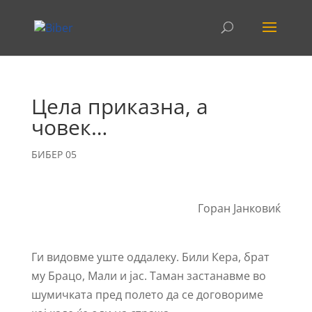
Цела приказна, а
човек…
БИБЕР 05
Горан Јанковиќ
Ги видовме уште оддалеку. Били Кера, брат
му Брацо, Мали и јас. Таман застанавме во
шумичката пред полето да се договориме