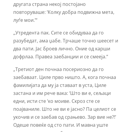
другата страна некој постојано
повторуваше: ‘Колку добра подвижна мета,
луѓе мои.’“
„Утредента пак. Сите се обидуваа да го
разубедат, ама џабе. Трчаше точно шеесет и
два пати. Јас броев лично. Оние од карши
дофрлаа. Правеа заебанции и се смееја.“
„Третиот ден почнаа посериозно да го
заебаваат. Циле прво ништо. А, кога почнаа
фамилијата да му ја ставаат в уста, Циле
застана и им рече вака: ‘Што ви е, сељаци
едни, исти сте ‘ко моиве. Скроз сте се
поајваниле. Што не ви е јасно? Па целиот се
укочив и се заебав од срањево. Зар вие не?!’
Одеше повеќе од сто пати. И мавна уште