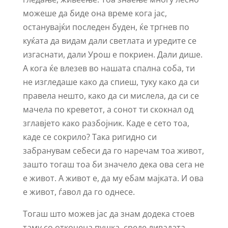
можеше да биде она време кога јас,
останувајќи последен буден, ќе тргнев по
куќата да видам дали светлата и уредите се
изгаснати, дали Урош е покриен. Дали дише.
А кога ќе влезев во нашата спална соба, ти
не изгледаше како да спиеш, туку како да си
правела нешто, како да си мислела, да си се
мачела по креветот, а сонот ти скокнал од
зглавјето како разбојник. Каде е сето тоа,
каде се сокрило? Така ригидно си
забранувам себеси да го наречам тоа живот,
зашто тогаш тоа би значело дека ова сега не
е живот. А живот е, да му ебам мајката. И ова
е живот, ѓавол да го однесе.
Тогаш што можев јас да знам додека стоев
таму со откочена пушка, среде ливадата,