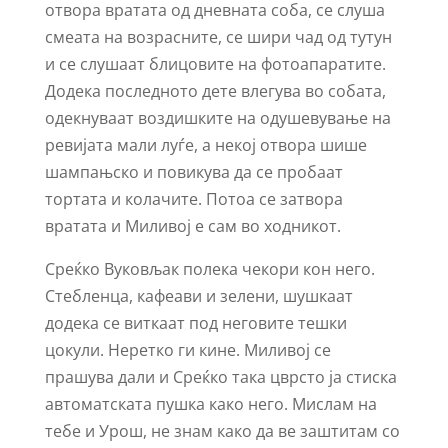
отвора вратата од дневната соба, се слуша
смеата на возрасните, се шири чад од тутун
и се слушаат блицовите на фотоапаратите.
Додека последното дете влегува во собата,
одекнуваат воздишките на одушевување на
ревијата мали луѓе, а некој отвора шише
шампањско и повикува да се пробаат
тортата и колачите. Потоа се затвора
вратата и Миливој е сам во ходникот.
Среќко Вуковљак полека чекори кон него.
Стебленца, кафеави и зелени, шушкаат
додека се виткаат под неговите тешки
цокули. Неретко ги кине. Миливој се
прашува дали и Среќко така цврсто ја стиска
автоматската пушка како него. Мислам на
тебе и Урош, не знам како да ве заштитам со