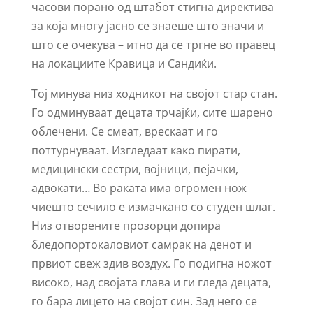
часови порано од штабот стигна директива
за која многу јасно се знаеше што значи и
што се очекува – итно да се тргне во правец
на локациите Кравица и Сандиќи.
Тој минува низ ходникот на својот стар стан.
Го одминуваат децата трчајќи, сите шарено
облечени. Се смеат, врескаат и го
поттурнуваат. Изгледаат како пирати,
медицински сестри, војници, пејачки,
адвокати… Во раката има огромен нож
чиешто сечило е измачкано со студен шлаг.
Низ отворените прозорци допира
бледопортокаловиот самрак на денот и
првиот свеж здив воздух. Го подигна ножот
високо, над својата глава и ги гледа децата,
го бара лицето на својот син. Зад него се