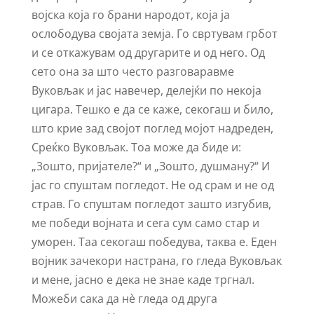
војска која го брани народот, која ја
ослободува својата земја. Го свртувам грбот
и се откажувам од другарите и од него. Од
сето она за што често разговаравме
Вуковљак и јас навечер, делејќи по некоја
цигара. Тешко е да се каже, секогаш и било,
што крие зад својот поглед мојот надреден,
Среќко Вуковљак. Тоа може да биде и:
„3ошто, пријателе?“ и „Зошто, душману?“ И
јас го спуштам погледот. Не од срам и не од
страв. Го спуштам погледот зашто изгубив,
ме победи војната и сега сум само стар и
уморен. Таа секогаш победува, таква е. Еден
војник зачекори настрана, го гледа Вуковљак
и мене, јасно е дека не знае каде тргнал.
Можеби сака да нѐ гледа од друга