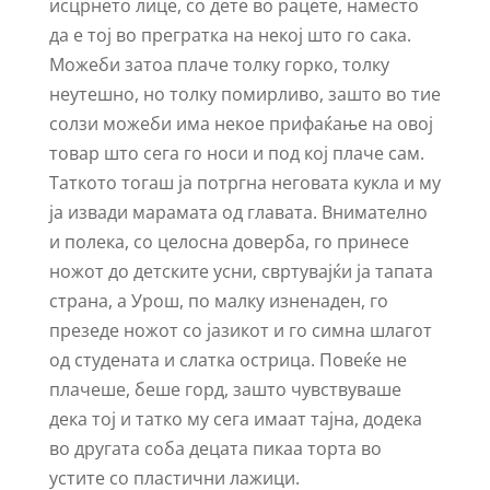
исцрнето лице, со дете во рацете, наместо
да е тој во прегратка на некој што го сака.
Можеби затоа плаче толку горко, толку
неутешно, но толку помирливо, зашто во тие
солзи можеби има некое прифаќање на овој
товар што сега го носи и под кој плаче сам.
Таткото тогаш ја потргна неговата кукла и му
ја извади марамата од главата. Внимателно
и полека, со целосна доверба, го принесе
ножот до детските усни, свртувајќи ја тапата
страна, а Урош, по малку изненаден, го
презеде ножот со јазикот и го симна шлагот
од студената и слатка острица. Повеќе не
плачеше, беше горд, зашто чувствуваше
дека тој и татко му сега имаат тајна, додека
во другата соба децата пикаа торта во
устите со пластични лажици.