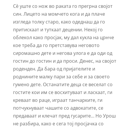
Сѐ уште со нож во раката го прегрна својот
син. Лицето на момчето кога и да плаче
изгледа толку старо, како одеднаш да го
притискаат и туткаат децении. Некој го
облекол како просјак, му дал кукла на црнче
кое треба да го претставува неговото
сиромашно дете и негова улога е да оди од
гостин до гостин и да проси. Денес, на својот
роденден. Да бара од пријателите и
роднините малку пари за себе и за своето
гумено дете. Останатите деца се веселат со
гостите кои им се восхитуваат и ласкаат, ги
креваат во раце, играат танчарките, ги
потчукнуваат чашите со адвокатите, се
предаваат и клечат пред гусарите… Но Урош
не разбира, како е сега тој просјачка со