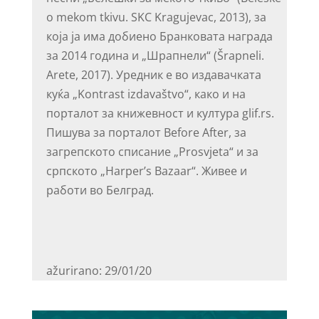
o mekom tkivu. SKC Kragujevac, 2013), за
која ја има добиено Бранковата награда
за 2014 година и „Шрапнели“ (Šrapneli.
Arete, 2017). Уредник е во издавачката
куќа „Kontrast izdavaštvo“, како и на
порталот за книжевност и култура glif.rs.
Пишува за порталот Before After, за
загрепското списание „Prosvjeta“ и за
српското „Harper’s Bazaar“. Живее и
работи во Белград.
ažurirano: 29/01/20