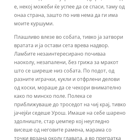
е, некој можеби ќе успее да се спаси, таму од
онаа страна, зашто по нив нема да ги има
моите куршуми.
Плашливо влезе во собата, тивко ја затвори
вратата и ја остави сета врева надвор.
Ламбите незаинтересирано почиваа
наоколу, незапалени, без грижа за мракот
што се ширеше низ собата. По подот, од
разните играчки, кукли и отфрлени делови
од коски, мораше да се чекори внимателно
како по минско поле. Полека се
приближуваше до троседот на чиј крај, тивко
јачејќи седеше Урош. Имаше на себе шарено
здолниште, стар џемпер кој неугледно
висеше од неговите рамена, марама со
точки врзана околу главата, а во прегратка