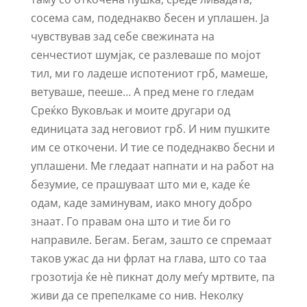
сосема сам, подеднакво бесен и уплашен. Ја
чувствував зад себе свежината на
сенчестиот шумјак, се разлеваше по мојот
тил, ми го ладеше испотениот грб, мамеше,
ветуваше, пееше… А пред мене го гледам
Среќко Вуковљак и моите другари од
единицата зад неговиот грб. И ним пушките
им се откочени. И тие се подеднакво бесни и
уплашени. Ме гледаат напнати и на работ на
безумие, се прашуваат што ми е, каде ќе
одам, каде заминувам, иако многу добро
знаат. Го правам она што и тие би го
направиле. Бегам. Бегам, зашто се спремаат
таков ужас да ни фрлат на глава, што со таа
грозотија ќе нѐ пикнат долу меѓу мртвите, па
живи да се препелкаме со нив. Неколку