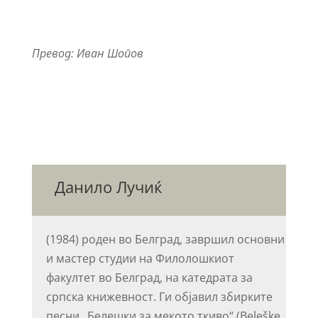
Превод: Иван Шопов
Данило Лучиќ
(1984) роден во Белград, завршил основни
и мастер студии на Филолошкиот
факултет во Белград, на катедрата за
српска книжевност. Ги објавил збирките
песни „Белешки за мекото ткиво“ (Beleške