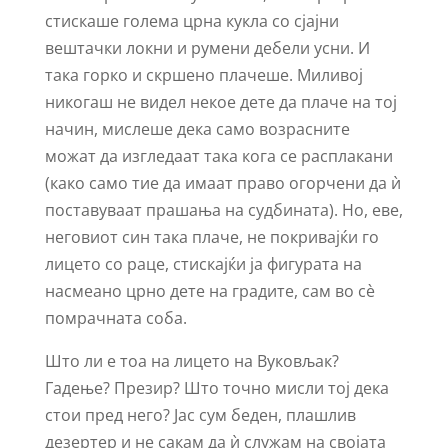
стискаше голема црна кукла со сјајни
вештачки локни и румени дебели усни. И
така горко и скршено плачеше. Миливој
никогаш не видел некое дете да плаче на тој
начин, мислеше дека само возрасните
можат да изгледаат така кога се расплакани
(како само тие да имаат право огорчени да ѝ
поставуваат прашања на судбината). Но, еве,
неговиот син така плаче, не покривајќи го
лицето со раце, стискајќи ја фигурата на
насмеано црно дете на градите, сам во сѐ
помрачната соба.
Што ли е тоа на лицето на Вуковљак?
Гадење? Презир? Што точно мисли тој дека
стои пред него? Јас сум беден, плашлив
дезертер и не сакам да ѝ служам на својата