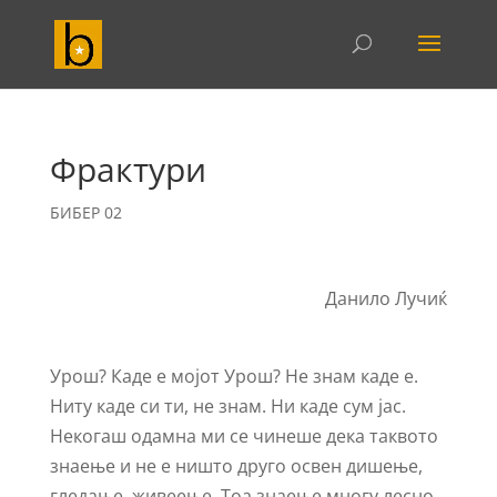
Фрактури
БИБЕР 02
Данило Лучиќ
Урош? Каде е мојот Урош? Не знам каде е.
Ниту каде си ти, не знам. Ни каде сум јас.
Некогаш одамна ми се чинеше дека таквото
знаење и не е ништо друго освен дишење,
гледање, живеење. Тоа знаење многу лесно