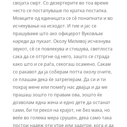
својата смрт. Со дезертерите во тоа време
често се постапуваше по кратка постапка.
Момците од единицата се сѐ понапнати и во
исчекување на исходот. И тие и јас се
прашуваме што ако офицерот Вуковљак
нареди да пукаат. Околу Миливој исчезнува
звукот, сѐ се повлекува и стишува, светлоста
сака да се оттргне од него, зашто се страда
како што и се раѓа, секогаш осамено. Сакам
со ракавот да ја соберам потта околу очите,
се плашам дека ќе затреперам. Да си и ти
покрај мене или помеѓу нас двајца и да ме
прашаш зошто го правам ова, зошто ќе
дозволам една жена и едно дете да останат
сами, би ти рекол на крајот, не без мака, но
веќе во голема мера срушен, дека само така
постои надеж оти утре или задутре, кога и да