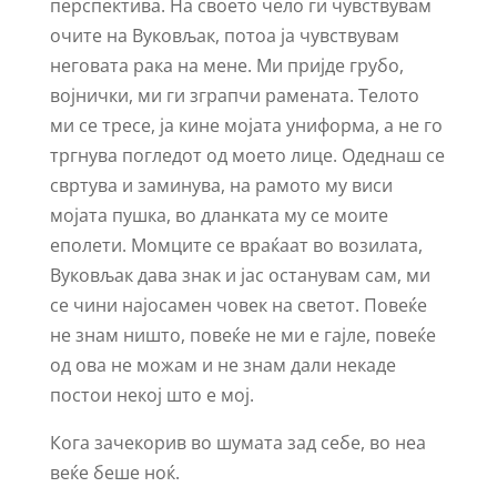
перспектива. На своето чело ги чувствувам
очите на Вуковљак, потоа ја чувствувам
неговата рака на мене. Ми пријде грубо,
војнички, ми ги зграпчи рамената. Телото
ми се тресе, ја кине мојата униформа, а не го
тргнува погледот од моето лице. Одеднаш се
свртува и заминува, на рамото му виси
мојата пушка, во дланката му се моите
еполети. Момците се враќаат во возилата,
Вуковљак дава знак и јас останувам сам, ми
се чини најосамен човек на светот. Повеќе
не знам ништо, повеќе не ми е гајле, повеќе
од ова не можам и не знам дали некаде
постои некој што е мој.
Кога зачекорив во шумата зад себе, во неа
веќе беше ноќ.