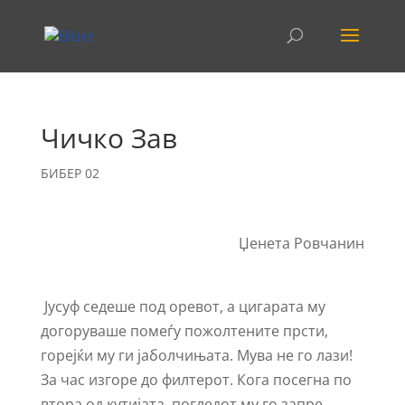
Чичко Зав
БИБЕР 02
Џенета Ровчанин
Јусуф седеше под оревот, а цигарата му
догоруваше помеѓу пожолтените прсти,
горејќи му ги јаболчињата. Мува не го лази!
За час изгоре до филтерот. Кога посегна по
втора од кутијата, погледот му го запре