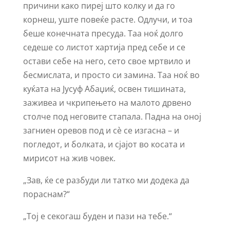
причини како пиреј што колку и да го
корнеш, уште повеќе расте. Одлучи, и тоа
беше конечната пресуда. Таа ноќ долго
седеше со листот хартија пред себе и се
остави себе на него, сето свое мртвило и
бесмислата, и просто си замина. Таа ноќ во
куќата на Јусуф Абаџиќ, освен тишината,
заживеа и чкрипењето на малото дрвено
столче под неговите стапала. Падна на оној
загниен оревов под и сѐ се изгасна – и
погледот, и болката, и сјајот во косата и
мирисот на жив човек.
„Зав, ќе се разбуди ли татко ми додека да
пораснам?“
„Тој е секогаш буден и пази на тебе.“