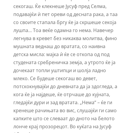
секогаш. Ќе клекнеше Јусуф пред Селма,
подавајќи ѝ пет ореви од десната рака, а таа
со своите стапала бргу ќе ја скршеше секоја
лушпа… Тоа веќе одамна го нема. Навечер
легнува в кревет без никаква молитва, фино
мушната веднаш до вратата, со наивна
детска мисла: мајка ѝ ќе се откопа од под
студената сребреничка земја, а утрото ќе ја
дочекаат топли уштипци и шолја ладно
млеко. Се будеше секогаш во девет,
потскокнувајќи до дневната да ја здогледа, а
кога ќе ја најдеше, ќе отрчаше до кујната,
гледајќи дури и зад вратата. „Нема“ – ќе ги
кренеше рачињата во вис, слушајќи ги само
капките што се слеваат до дното на белото
лонче крај прозорецот. Во куќата на Јусуф