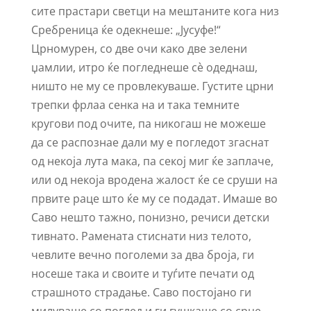
сите прастари светци на мештаните кога низ
Сребреница ќе одекнеше: „Јусуфе!“
Црномурен, со две очи како две зелени
џамлии, итро ќе погледнеше сѐ одеднаш,
ништо не му се провлекуваше. Густите црни
трепки фрлаа сенка на и така темните
кругови под очите, па никогаш не можеше
да се распознае дали му е погледот згаснат
од некоја лута мака, па секој миг ќе заплаче,
или од некоја вродена жалост ќе се сруши на
првите раце што ќе му се подадат. Имаше во
Саво нешто тажно, понизно, речиси детски
тивнато. Рамената стиснати низ телото,
чевлите вечно поголеми за два броја, ги
носеше така и своите и туѓите печати од
страшното страдање. Саво постојано ги