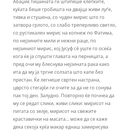
Абаџиќ тишината ги штипеше клепките,
куќата беше гробишта на двајца живи луѓе,
тивка и стушена, со чуден мирис што го
затвора грлото, со слабо треперливо светло,
со рустикален мирис на копнеж по Фатима,
по нејзините мили и нежни раце, по
нејзиниот мирис, кој Јусуф сѐ уште го осеќа
кога ќе ја спушти главата на перницата, а
пред очи му блеснува нејзината рака како
ита да му ја тргне солзата што капе без
престан. Ќе легнеше свртен настрана,
цврсто стегајќи ги очите за да не го сонува
пак тој ден. Залудно. Повторно ќе почнеа да
му се редат слики, живи слики: мирисот на
питата со зелје, мирисот на свежите
краставички на масата… може да се каже
дека секоја куќа макар еднаш замирисува