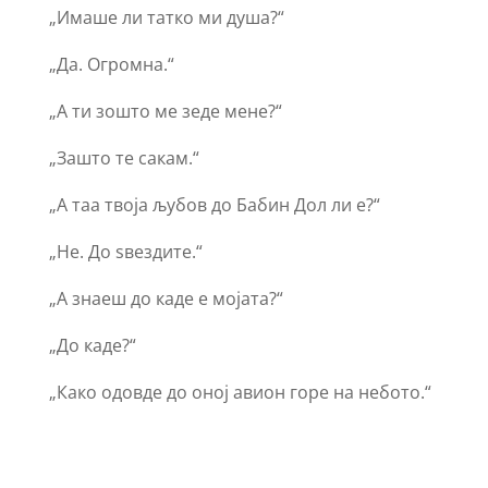
„Имаше ли татко ми душа?“
„Да. Огромна.“
„А ти зошто ме зеде мене?“
„Зашто те сакам.“
„А таа твоја љубов до Бабин Дол ли е?“
„Не. До ѕвездите.“
„А знаеш до каде е мојата?“
„До каде?“
„Како одовде до оној авион горе на небото.“