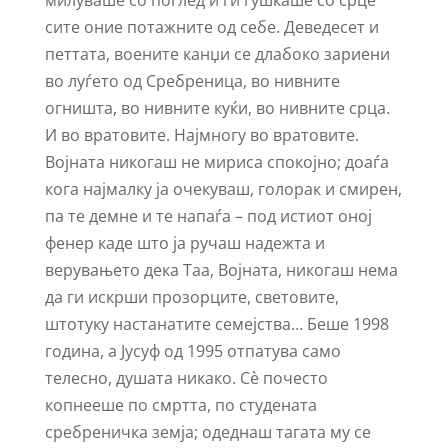
милуваше со поглед и ги гушкаше со срце
сите оние потажните од себе. Деведесет и
петтата, воените канџи се длабоко зариени
во луѓето од Сребреница, во нивните
огништа, во нивните куќи, во нивните срца.
И во вратовите. Најмногу во вратовите.
Војната никогаш не мириса спокојно; доаѓа
кога најмалку ја очекуваш, голорак и смирен,
па те демне и те напаѓа – под истиот оној
фенер каде што ја ручаш надежта и
верувањето дека Таа, Војната, никогаш нема
да ги искрши прозорците, световите,
штотуку настанатите семејства… Беше 1998
година, а Јусуф од 1995 отпатува само
телесно, душата никако. Сѐ почесто
копнееше по смртта, по студената
сребреничка земја; одеднаш тагата му се