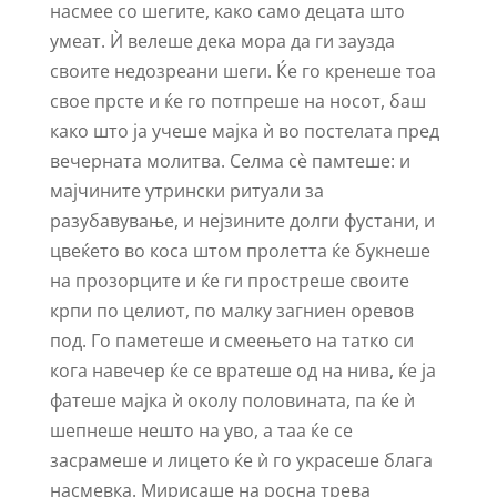
насмее со шегите, како само децата што
умеат. Ѝ велеше дека мора да ги заузда
своите недозреани шеги. Ќе го кренеше тоа
свое прсте и ќе го потпреше на носот, баш
како што ја учеше мајка ѝ во постелата пред
вечерната молитва. Селма сѐ памтеше: и
мајчините утрински ритуали за
разубавување, и нејзините долги фустани, и
цвеќето во коса штом пролетта ќе букнеше
на прозорците и ќе ги простреше своите
крпи по целиот, по малку загниен оревов
под. Го паметеше и смеењето на татко си
кога навечер ќе се вратеше од на нива, ќе ја
фатеше мајка ѝ околу половината, па ќе ѝ
шепнеше нешто на уво, а таа ќе се
засрамеше и лицето ќе ѝ го украсеше блага
насмевка. Мирисаше на росна трева