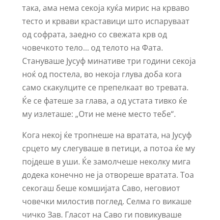
така, ама нема секоја куќа мирис на крваво
тесто и крвави краставици што испаруваат
од софрата, заедно со свежата крв од
човечкото тело… од телото на Фата.
Стануваше Јусуф минативе три години секоја
ноќ од постела, во некоја глува доба кога
само скакулците се препелкаат во тревата.
Ќе се фатеше за глава, а од устата тивко ќе
му излеташе: „Оти не мене место тебе“.
Кога некој ќе тропнеше на вратата, на Јусуф
срцето му слегуваше в петици, а потоа ќе му
појдеше в уши. Ќе замолчеше неколку мига
додека конечно не ја отвореше вратата. Тоа
секогаш беше комшијата Саво, неговиот
човечки милостив поглед. Селма го викаше
чичко Зав. Гласот на Саво ги повикуваше