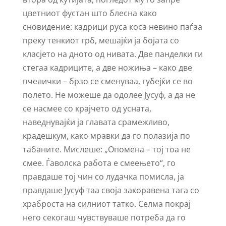
цветниот фустан што блесна како
сновидение: кадрици руса коса невино паѓаа
преку тенкиот грб, мешајќи ја бојата со
класјето на дното од нивата. Две панделки ги
стегаа кадриците, а две ножиња – како две
пчелички – брзо се сменуваа, губејќи се во
полето. Не можеше да одолее Јусуф, а да не
се насмее со крајчето од усната,
наведнувајќи ја главата срамежливо,
крадешкум, како мравки да го полазија по
табаните. Мислеше: „Опомена – тој тоа не
смее. Ѓаволска работа е смеењето“, го
правдаше тој чин со лудачка помисла, ја
правдаше Јусуф таа своја закоравена тага со
храброста на силниот татко. Селма покрај
него секогаш чувствуваше потреба да го