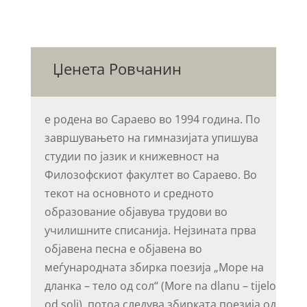
Џенета Ровчанин
е родена во Сараево во 1994 година. По
завршувањето на гимназијата упишува
студии по јазик и книжевност на
Филозофскиот факултет во Сараево. Во
текот на основното и средното
образование објавува трудови во
училишните списанија. Нејзината прва
објавена песна е објавена во
меѓународната збирка поезија „Море на
дланка – тело од сол“ (More na dlanu – tijelo
od soli), потоа следува збирката поезија од