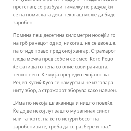
претепан; се разбуди нималку не радувајќи
се на помислата дека некогаш може да биде
заробен.
Помина пеш десетина километри носејќи го
на грб ранецот од кој никогаш не се двоеше,
па отиде право пред оној хангар. Стражарот
гледа мечка пред себе и се смее. Кого Реџо
ќе фати да го тепа со оние свои рачишта,
тешко него. Ќе му ја пререди секоја коска.
Реџеп Кусиќ-Кусо се намурти и не изговара
ниту збор, а стражарот зборува како навиен.
„Има по некоја шлаканица и ништо повеќе.
Ќе дојде некој лут зашто му загинал синот
или таткото, па ќе го истури бесот на
заробениците, треба да се разбере и тоа.“