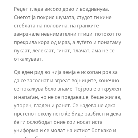
Реџеп гледа високо дрво и воздивнува.
Снегот ја покрил шумата, студот ги кине
стеблата на половина, на гранките
замрзнале невнимателни птици, потокот го
прекрила кора од мраз, а луѓето и понатаму
пукаат, лелекаат, гинат, плачат, ама не се
откажуваат.
Од еден рид во чија земја е ископан ров за
да се засолнат и згреат војниците, конечно
се покажува бело знаме. Тој ров е опкружен
и напаѓан, но не се предаваше, беше жилав,
упорен, гладен и ранет. Се надеваше дека
прстенот околу него ќе биде разбиен и дека
ќе ги ослободат оние кои носат иста
униформа и се молат на истиот бог како и