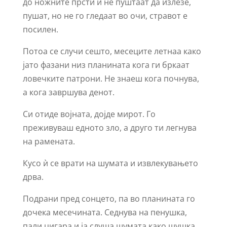
до ножните прсти и не пуштаат да излезе,
пушат, но не го гледаат во очи, стравот е
посилен.
Потоа се случи сешто, месеците летнаа како
јато фазани низ планината кога ги бркаат
ловечките патрони. Не знаеш кога почнува,
а кога завршува денот.
Си отиде војната, дојде мирот. Го
преживуваш едното зло, а друго ти легнува
на рамената.
Кусо ѝ се врати на шумата и извлекувањето
дрва.
Подрани пред сонцето, па во планината го
дочека месечината. Седнува на пенушка,
пали цигара и ја слуша шумата како шушка.