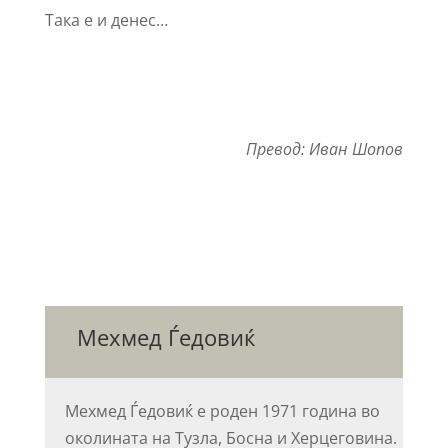
Така е и денес…
Превод: Иван Шопов
Мехмед Ѓедовиќ
Мехмед Ѓедовиќ е роден 1971 година во
околината на Тузла, Босна и Херцеговина.