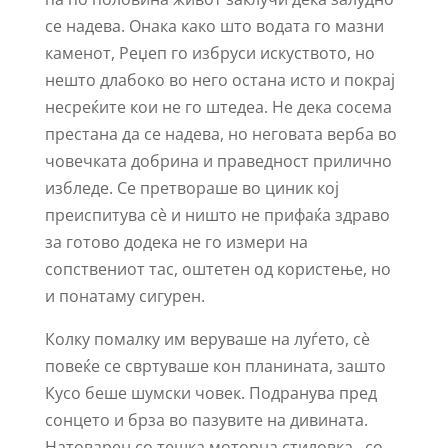
се надева. Онака како што водата го мазни
каменот, Реџеп го избруси искуството, но
нешто длабоко во него остана исто и покрај
несреќите кои не го штедеа. Не дека сосема
престана да се надева, но неговата верба во
човечката добрина и праведност прилично
избледе. Се претвораше во циник кој
преиспитува сè и ништо не прифаќа здраво
за готово додека не го измери на
сопствениот тас, оштетен од користење, но
и понатаму сигурен.
Колку помалку им веруваше на луѓето, сè
повеќе се свртуваше кон планината, зашто
Кусо беше шумски човек. Подранува пред
сонцето и брза во пазувите на дивината.
Натоварен со тешка моторна стиловка , со