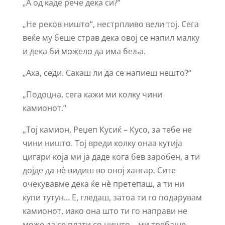
„А од каде рече дека си?“
„Не реков ништо“, нестрпливо вели тој. Сега
веќе му беше страв дека овој се напил малку
и дека би можело да има беља.
„Аха, седи. Сакаш ли да се напиеш нешто?“
„Подоцна, сега кажи ми колку чини
камионот.“
„Тој камион, Реџеп Кусиќ – Кусо, за тебе не
чини ништо. Тој вреди колку онаа кутија
цигари која ми ја даде кога бев заробен, а ти
дојде да нè видиш во оној хангар. Сите
очекувавме дека ќе нè претепаш, а ти ни
купи тутун… Е, гледаш, затоа ти го подарувам
камионот, иако она што ти го направи не
може да се плати со ништо… ми требаше