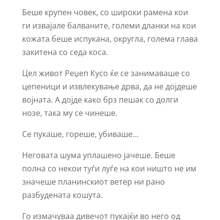
Беше крупен човек, со широки рамена кои
ги извајале балваните, големи дланки на кои
кожата беше испукана, округла, голема глава
закитена со седа коса.
Цел живот Реџеп Кусо ќе се занимаваше со
цепеници и извлекување дрва, да не дојдеше
војната. А дојде како брз пешак со долги
нозе, така му се чинеше.
Се пукаше, гореше, убиваше…
Неговата шума уплашено јачеше. Беше
полна со некои туѓи луѓе на кои ништо не им
значеше планинскиот ветер ни рано
разбудената кошута.
Го измачуваа дивечот пукајќи во него од