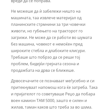
вреди да се поправа.
Не можеше да ѝ забележи ништо на
машината, таа извлече материјал од
планинските стрмнини за три човечки
животи, но губењето на тракторот го
загрижи. Не може да се работи во шумата
без машина, човекот е немоќен пред
широките стебла и длабоките клисури.
Требаше што побрзо да се реши тој
проблем, бидејќи грејната сезона и
продажбата на дрва се ближеше.
Дрвосечачите се познаваат меѓусебно и си
притекнуваат напомош кога ќе затреба. Така
и пријателот го советуваше Реџо да побара
воен камион ТАМ 5000, зашто е силен и
жилав, таман каков што треба за во шума.