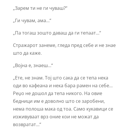
„Зарем ти не ги чуваш?“
„Ги чувам, ама…“
„Па тогаш зошто даваш да ги тепаат…“
Стражарот занеме, гледа пред себе и не знае
што да каже.
„Војна е, знаеш…“
„Ете, не знам. Тој што сака да се тепа нека
оди во кафеана и нека бара рамен на себе…
Реџо не дошол да тепа никого. На овие
бедници им е доволно што се заробени,
нема полоша мака од тоа. Само кукавици се
изживуваат врз оние кои не можат да
возвратат…“