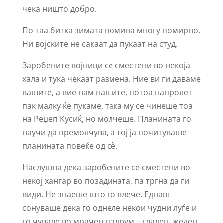
чека ништо добро.
По таа битка зимата помина многу помирно.
Ни војските не сакаат да пукаат на студ.
Заробените војници се сместени во некоја
хала и тука чекаат размена. Ние ви ги даваме
вашите, а вие нам нашите, потоа напролет
пак малку ќе пукаме, така му се чинеше тоа
на Реџеп Кусиќ, но молчеше. Планината го
научи да премолчува, а тој ја почитуваше
планината повеќе од сè.
Наслушна дека заробените се сместени во
некој хангар во позадината, па тргна да ги
види. Не знаеше што го влече. Еднаш
сонуваше дека го однеле некои чудни луѓе и
го чувале во мрачен подрум – гладен, жеден,