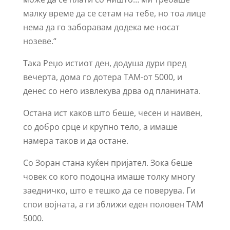
малку време да се сетам на тебе, но тоа лице
нема да го заборавам додека ме носат
нозеве.“
Така Реџо истиот ден, додуша дури пред
вечерта, дома го дотера ТАМ-от 5000, и
денес со него извлекува дрва од планината.
Остана ист каков што беше, чесен и наивен,
со добро срце и крупно тело, а имаше
намера таков и да остане.
Со Зоран стана куќен пријател. Зока беше
човек со кого подоцна имаше толку многу
заедничко, што е тешко да се поверува. Ги
спои војната, а ги зближи еден половен ТАМ
5000.