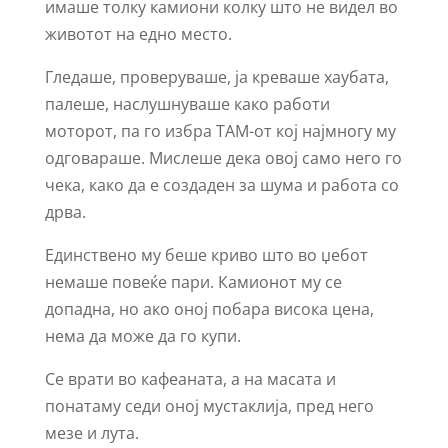
имаше толку камиони колку што не видел во
животот на едно место.
Гледаше, проверуваше, ја креваше хаубата,
палеше, наслушнуваше како работи
моторот, па го избра ТАМ-от кој најмногу му
одговараше. Мислеше дека овој само него го
чека, како да е создаден за шума и работа со
дрва.
Единствено му беше криво што во џебот
немаше повеќе пари. Камионот му се
допадна, но ако оној побара висока цена,
нема да може да го купи.
Се врати во кафеаната, а на масата и
понатаму седи оној мустаклија, пред него
мезе и лута.