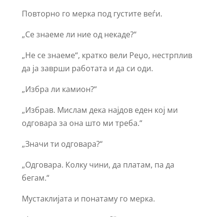
Повторно го мерка под густите веѓи.
„Се знаеме ли ние од некаде?“
„Не се знаеме“, кратко вели Реџо, нестрплив
да ја заврши работата и да си оди.
„Избра ли камион?“
„Избрав. Мислам дека најдов еден кој ми
одговара за она што ми треба.“
„Значи ти одговара?“
„Одговара. Колку чини, да платам, па да
бегам.“
Мустаклијата и понатаму го мерка.