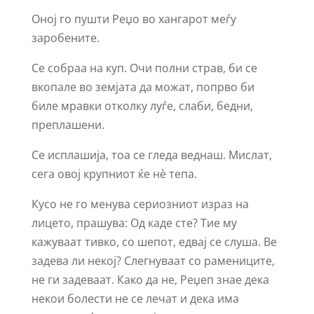
Оној го пушти Реџо во хангарот меѓу
заробените.
Се собраа на куп. Очи полни страв, би се
вкопале во земјата да можат, попрво би
биле мравки отколку луѓе, слаби, бедни,
преплашени.
Се исплашија, тоа се гледа веднаш. Мислат,
сега овој крупниот ќе нè тепа.
Кусо не го менува сериозниот израз на
лицето, прашува: Од каде сте? Тие му
кажуваат тивко, со шепот, едвај се слуша. Ве
задева ли некој? Слегнуваат со рамениците,
не ги задеваат. Како да не, Реџеп знае дека
некои болести не се лечат и дека има