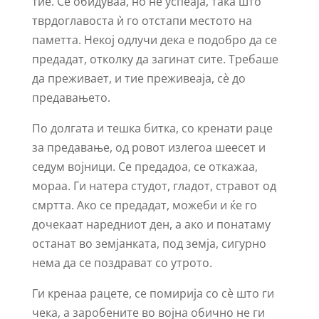
тие. Се обидуваа, но не успеаја, така што
тврдоглавоста ѝ го отстапи местото на
паметта. Некој одлучи дека е подобро да се
предадат, отколку да загинат сите. Требаше
да преживает, и тие преживеаја, сè до
предавањето.
По долгата и тешка битка, со кренати раце
за предавање, од ровот излегоа шеесет и
седум војници. Се предадоа, се откажаа,
мораа. Ги натера студот, гладот, стравот од
смртта. Ако се предадат, можеби и ќе го
дочекаат наредниот ден, а ако и понатаму
останат во земјанката, под земја, сигурно
нема да се поздрават со утрото.
Ги кренаа рацете, се помирија со сè што ги
чека, а заробените во војна обично не ги