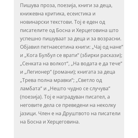
Пишува проза, поезија, книги за деца,
книжевна критика, есеистика и
новинарски текстови. Тој е еден од
писателите од Босна и Херцеговина што
успешно пишуваат за деца и за возрасни.
Објавил петнаесетина книги: „Чај од нане“
и „Кога Булбул се врати“ (збирки раскази);
„Сенката на волкот“, „На водата е да тече“
и „Легионер“ (романи); книгата за деца
„Трева полна мравки“; „Светло од
ламбата“ и „Нешто чудно се случува“
(поезија). Тој е наградуван писател, а
неговите дела се преведени на неколку
јазици. Член е на Друштвото на писатели
на Босна и Херцеговина.