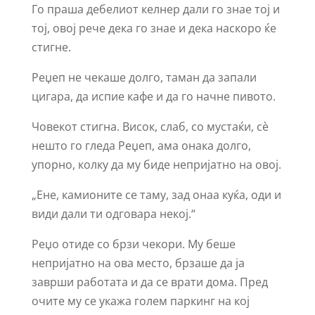
Го праша дебелиот келнер дали го знае тој и
тој, овој рече дека го знае и дека наскоро ќе
стигне.
Реџеп не чекаше долго, таман да запали
цигара, да испие кафе и да го начне пивото.
Човекот стигна. Висок, слаб, со мустаќи, сè
нешто го гледа Реџеп, ама онака долго,
упорно, колку да му биде непријатно на овој.
„Ене, камионите се таму, зад онаа куќа, оди и
види дали ти одговара некој.“
Реџо отиде со брзи чекори. Му беше
непријатно на ова место, брзаше да ја
заврши работата и да се врати дома. Пред
очите му се укажа голем паркинг на кој