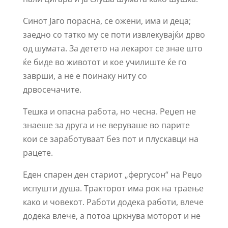
Синот Јаго порасна, се ожени, има и деца;
заедно со татко му се поти извлекувајќи дрво
од шумата. За детето на лекарот се знае што
ќе биде во животот и кое училиште ќе го
заврши, а не е поинаку ниту со
дрвосечачите.
Тешка и опасна работа, но чесна. Реџеп не
знаеше за друга и не веруваше во парите
кои се заработуваат без пот и плускавци на
рацете.
Еден спарен ден стариот „фергусон“ на Реџо
испушти душа. Тракторот има рок на траење
како и човекот. Работи додека работи, влече
додека влече, а потоа цркнува моторот и не