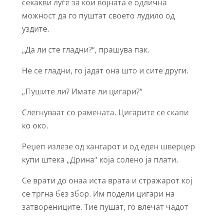
секакви луѓе за кои војната е одлична
можност да го пуштат своето лудило од
уздите.
„Да ли сте гладни?“, прашува пак.
Не се гладни, го јадат она што и сите други.
„Пушите ли? Имате ли цигари?“
Слегнуваат со рамената. Цигарите се скапи
ко око.
Реџеп излезе од хангарот и од еден шверцер
купи штека „Дрина“ која солено ја плати.
Се врати до онаа иста врата и стражарот кој
се тргна без збор. Им подели цигари на
затворениците. Тие пушат, го влечат чадот