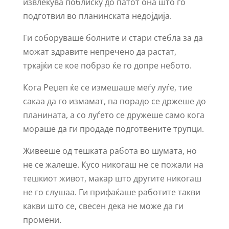
извлекува поблиску до патот она што го
подготвил во планинската недојдија.
Ги соборуваше болните и стари стебла за да
можат здравите непречено да растат,
тркајќи се кое побрзо ќе го допре небото.
Кога Реџеп ќе се измешаше меѓу луѓе, тие
сакаа да го измамат, па порадо се држеше до
планината, а со луѓето се дружеше само кога
мораше да ги продаде подготвените трупци.
Живееше од тешката работа во шумата, но
не се жалеше. Кусо никогаш не се пожали на
тешкиот живот, макар што другите никогаш
не го слушаа. Ги прифаќаше работите такви
какви што се, свесен дека не може да ги
промени.