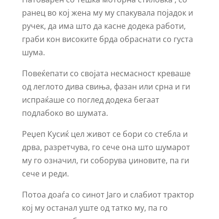
ранец во кој жена му му спакувала појадок и
ручек, да има што да касне додека работи,
граби кон високите брда обраснати со густа
шума.
Повеќепати со својата несмасност креваше
од леглото дива свиња, фазан или срна и ги
испраќаше со поглед додека бегаат
подлабоко во шумата.
Реџеп Кусиќ цел живот се бори со стебла и
дрва, разретчува, го сече она што шумарот
му го означил, ги соборува џиновите, па ги
сече и реди.
Потоа доаѓа со синот Јаго и слабиот трактор
кој му останал уште од татко му, па го