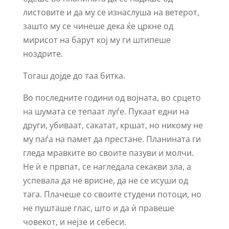
листовите и да му се изнаслуша на ветерот,
зашто му се чинеше дека ќе цркне од
мирисот на барут кој му ги штипеше
ноздрите.
Тогаш дојде до таа битка.
Во последните години од војната, во срцето
на шумата се тепаат луѓе. Пукаат едни на
други, убиваат, сакатат, кршат, но никому не
му паѓа на памет да престане. Планината ги
гледа мравките во своите пазуви и молчи.
Не ѝ е првпат, се нагледала секакви зла, а
успевала да не врисне, да не се исуши од
тага. Плачеше со своите студени потоци, но
не пушташе глас, што и да ѝ правеше
човекот, и нејзе и себеси.