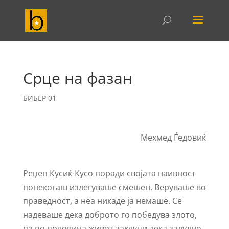
Срце на фазан
БИБЕР 01
Мехмед Ѓедовиќ
Реџеп Кусиќ-Кусо поради својата наивност
понекогаш излегуваше смешен. Веруваше во
праведност, а неа никаде ја немаше. Се
надеваше дека доброто го победува злото,
па по половина живот заклучи дека залудно