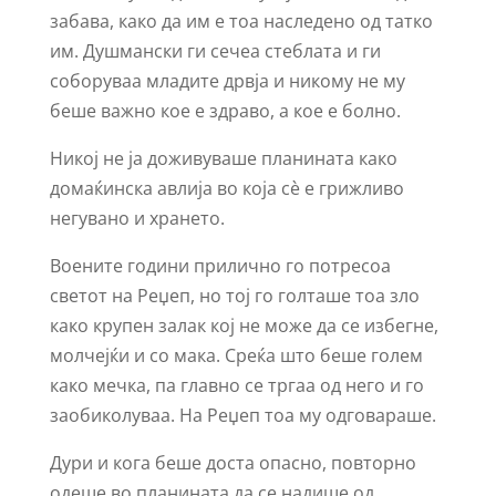
забава, како да им е тоа наследено од татко
им. Душмански ги сечеа стеблата и ги
соборуваа младите дрвја и никому не му
беше важно кое е здраво, а кое е болно.
Никој не ја доживуваше планината како
домаќинска авлија во која сè е грижливо
негувано и хрането.
Воените години прилично го потресоа
светот на Реџеп, но тој го голташе тоа зло
како крупен залак кој не може да се избегне,
молчејќи и со мака. Среќа што беше голем
како мечка, па главно се тргаа од него и го
заобиколуваа. На Реџеп тоа му одговараше.
Дури и кога беше доста опасно, повторно
одеше во планината да се надише од