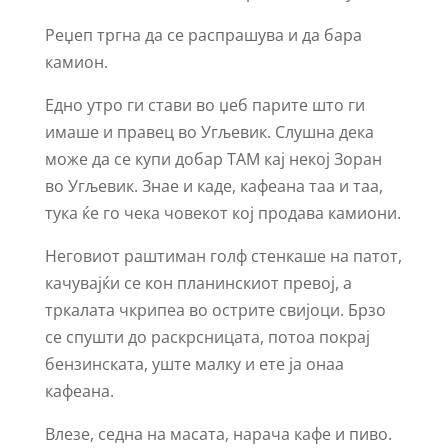
Реџеп тргна да се распрашува и да бара
камион.
Едно утро ги стави во џеб парите што ги
имаше и правец во Угљевик. Слушна дека
може да се купи добар ТАМ кај некој Зоран
во Угљевик. Знае и каде, кафеана таа и таа,
тука ќе го чека човекот кој продава камиони.
Неговиот раштиман голф стенкаше на патот,
качувајќи се кон планинскиот превој, а
тркалата чкрипеа во острите свијоци. Брзо
се спушти до раскрсницата, потоа покрај
бензинската, уште малку и ете ја онаа
кафеана.
Влезе, седна на масата, нарача кафе и пиво.