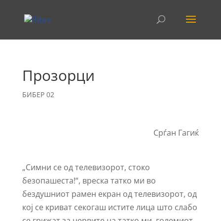
Прозорци
БИБЕР 02
Срѓан Гагиќ
„Симни се од телевизорот, стоко
безопашеста!“, вреска татко ми во
бездушниот рамен екран од телевизорот, од
кој се криват секогаш истите лица што слабо
се грижат за нервите на татко ми, големиот