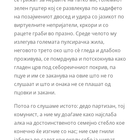
зелен гуштер кој се развлекува по кадифето
на позајмениот двосед и удира со јазикот по
виртуелните непријатели, кркори и со
рацете граби во празно. Среде челото му
излегува големата пулсирачка жила,
неговото трето око што сѐ гледа и длабоко
проживува, се помрднува и потскокнува како
гладен црв под себореичниот покрив, па
пцуе и им се заканува на овие што не го
слушаат и што и онака не се плашат од
пцовки и закани.
Потоа го слушаме истото: дедо партизан, тој
комунист, а ние му доаѓаме како најслаба
алка на достоинственото семејно стебло кое
конечно ќе изгние со нас; ние сме гнили
јаболка во садот кои околу себе ја шират