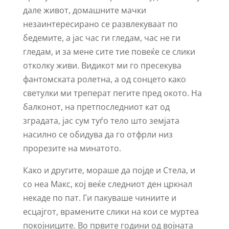
дале живот, домашните мачки
незаинтересирано се развлекуваат по
бедемите, а јас час ги гледам, час не ги
гледам, и за мене сите тие повеќе се слики
отколку живи. Видикот ми го пресекува
фантомската ролетна, а од сонцето како
светулки ми треперат пегите пред окото. На
балконот, на претпоследниот кат од
зградата, јас сум туѓо тело што земјата
насилно се обидува да го отфрли низ
прорезите на минатото.
Како и другите, мораше да појде и Стела, и
со неа Макс, кој веќе следниот ден цркнал
некаде по пат. Ги пакуваше чиниите и
есцајгот, врамените слики на кои се муртеа
покојниците. Во првите години од војната