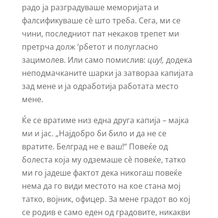
радо ја разградуваше меморијата и
фалсификуваше сѐ што треба. Сега, ми се
чини, последниот пат некаков трепет ми
претрча долж ʼрбетот и полугласно
зацимолев. Или само помислив:
циу!
,
додека
неподмачканите шарки ја затвораа капијата
зад мене и ја одработија работата место
мене.
Ќе се вратиме низ една друга капија – мајка
ми и јас. „Најдобро би било и да не се
вратите. Белград не е ваш!“ Повеќе од
болеста која му одземаше сѐ повеќе, татко
ми го јадеше фактот дека никогаш повеќе
нема да го види местото на кое стана мој
татко, војник, офицер. За мене градот во кој
се родив е само еден од градовите, никакви