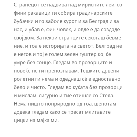
Странецот се надвива над мирисните леи, со
фини ракавици ги собира градинарските
бубачки и го заболе курот и за Белград и за
нас, и убав е, фин човек, и овде е да создаде
свој дом. За некои странците секогаш бевме
ние, и тоа е историјата на светот. Белград не
е негов и тој е голем зелен гуштер кој ќе
умре без сонце. Гледам во прозорците и
повеќе не ги препознавам. Тешките дрвени
ролетни ги нема и одеднаш сѐ е едноставно
бело и чисто. Гледам во куќата без прозорци
и мислам: сигурно и тие отишле со Стела.
Нема ништо поприродно од тоа, шепотам
додека гледам како се тресат млитавите
цицки на мајка ми.