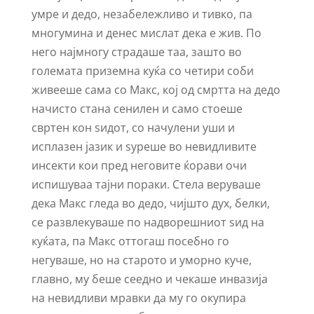
умре и дедо, незабележливо и тивко, па
многумина и денес мислат дека е жив. По
него најмногу страдаше таа, зашто во
големата приземна куќа со четири соби
живееше сама со Макс, кој од смртта на дедо
начисто стана сенилен и само стоеше
свртен кон ѕидот, со начулени уши и
исплазен јазик и ѕуреше во невидливите
инсекти кои пред неговите ќорави очи
испишуваа тајни пораки. Стела веруваше
дека Макс гледа во дедо, чијшто дух, белки,
се развлекуваше по надворешниот ѕид на
куќата, па Макс оттогаш посебно го
негуваше, но на старото и уморно куче,
главно, му беше сеедно и чекаше инвазија
на невидливи мравки да му го окупира