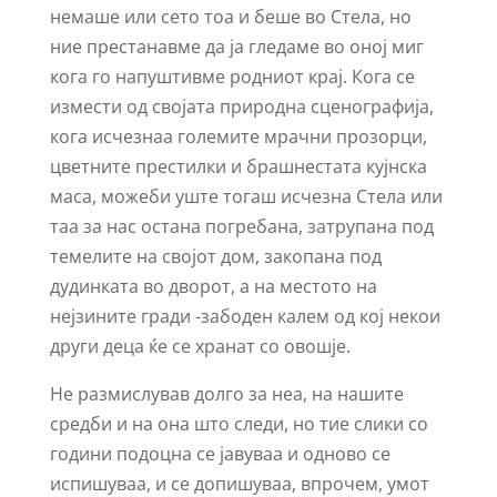
немаше или сето тоа и беше во Стела, но
ние престанавме да ја гледаме во оној миг
кога го напуштивме родниот крај. Кога се
измести од својата природна сценографија,
кога исчезнаа големите мрачни прозорци,
цветните престилки и брашнестата кујнска
маса, можеби уште тогаш исчезна Стела или
таа за нас остана погребана, затрупана под
темелите на својот дом, закопана под
дудинката во дворот, а на местото на
нејзините гради -забоден калем од кој некои
други деца ќе се хранат со овошје.
Не размислував долго за неа, на нашите
средби и на она што следи, но тие слики со
години подоцна се јавуваа и одново се
испишуваа, и се допишуваа, впрочем, умот