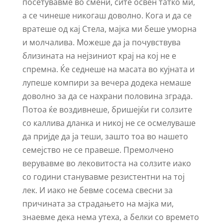
посетувавме во смени, сите освен татко ми,
а се чинеше никогаш доволно. Кога и да се
вратеше од кај Стела, мајка ми беше уморна
и молчалива. Можеше да ја почувствува
близината на нејзиниот крај на кој не е
спремна. Ќе седнеше на масата во кујната и
лупеше компири за вечера додека немаше
доволно за да се нахрани половина зграда.
Потоа ќе воздивнеше, бришејќи ги солзите
со каллива дланка и никој не се осмелуваше
да пријде да ја теши, зашто тоа во нашето
семејство не се правеше. Премолчено
верувавме во лековитоста на солзите иако
со години станувавме резистентни на тој
лек. И иако не бевме сосема свесни за
причината за страдањето на мајка ми,
знаевме дека нема утеха, а белки со времето