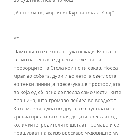
„А што си ти, мој сине? Кур на точак. Крај.“
**
Памтењето е секогаш тука некаде. Вчера се
сетив на тешките дрвени ролетни на
прозорците на Стела кои не ги сакав. Носеа
мрак во собата, дури и во лето, а светлоста
во тенки линии ја пресекуваше просторијата
во која од сѐ јасно се гледаа само честичките
прашина, што тромаво лебдеа во воздухот…
Како мрени, една по друга, се спуштаа и се
креваа пред моите очи; децата врескаат од
количките, родителите шетаат тромаво и се
прашуваат на какво врескаво чудовиште му