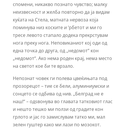
спомени, никакво познато чувство; малку
неизвесност и желба повторно да ја видам
куќата на Стела, матната нервоза која
поминува низ коските и ʼрбетот и ми го
тресе левото стапало додека прекрстувам
нога преку нога. Неповиканиот кој оди од
една точка до друга, од „недомот“ кон
„недомот“. Ако нема роден крај, нема место
на светот кое би те врзало.
Непознат човек ги полева цвеќињата под
прозорецот – тие се бели, алуминиумски и
сонцето се одбива од нив. „Белград не е
наш!“ – одѕвонува во главата татковиот глас
и нешто тешко ми ползи од градите кон
грлото и јас го замислувам татко ми, мал
зелен гуштер како ми лази по мозокот.