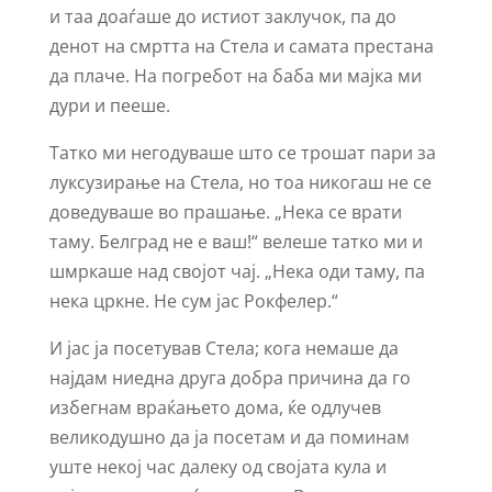
и таа доаѓаше до истиот заклучок, па до
денот на смртта на Стела и самата престана
да плаче. На погребот на баба ми мајка ми
дури и пееше.
Татко ми негодуваше што се трошат пари за
луксузирање на Стела, но тоа никогаш не се
доведуваше во прашање. „Нека се врати
таму. Белград не е ваш!“ велеше татко ми и
шмркаше над својот чај. „Нека оди таму, па
нека цркне. Не сум јас Рокфелер.“
И јас ја посетував Стела; кога немаше да
најдам ниедна друга добра причина да го
избегнам враќањето дома, ќе одлучев
великодушно да ја посетам и да поминам
уште некој час далеку од својата кула и