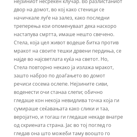
нејзиниот несреќен клучар. Во разлистаниот
двор на домот, во кој како стеници се
начичкале луѓе на залез, како последни
треперења кои опоменуваат дека наскоро
настапува смртта, имаше нешто свечено.
Стела, која цел живот водеше битка против
мракот на своите тешки дрвени пердиња, се
најде во најсветлата куќа на светот. Но,
Стела повторно некако ја излажа мракот,
заштo набрзо по доаѓањето во домот
речиси сосема ослепе. Нејзините сиви,
воденести очи станаа слепи; обично
гледаше кон некоја невидлива точка која ги
сумираше сеќавањата како слики и таа,
веројатно, и тогаш ги гледаше некаде внатре
од скриената страна. Јас во тој поглед го
гледав она што можеби таму воошто го