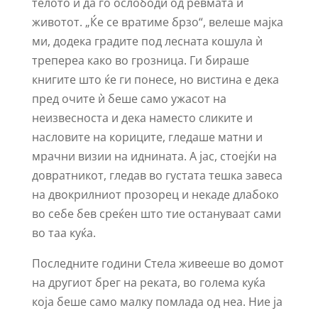
телото и да го ослободи од ревмата и
животот. „Ќе се вратиме брзо“, велеше мајка
ми, додека градите под лесната кошула ѝ
трепереа како во грозница. Ги бираше
книгите што ќе ги понесе, но вистина е дека
пред очите ѝ беше само ужасот на
неизвесноста и дека наместо сликите и
насловите на кориците, гледаше матни и
мрачни визии на иднината. А јас, стоејќи на
довратникот, гледав во густата тешка завеса
на двокрилниот прозорец и некаде длабоко
во себе бев среќен што тие остануваат сами
во таа куќа.
Последните години Стела живееше во домот
на другиот брег на реката, во голема куќа
која беше само малку помлада од неа. Ние ја