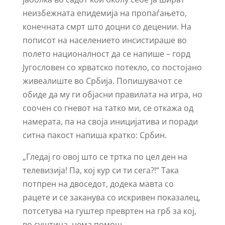
неизбежната епидемија на пропаѓањето,
конечната смрт што доцни со децении. На
пописот на населението инсистираше во
полето националност да се напише – горд
Југословен со хрватско потекло, со постојано
живеалиште во Србија. Попишувачот се
обиде да му ги објасни правилата на игра, но
соочен со гневот на татко ми, се откажа од
намерата, па на своја иницијатива и поради
ситна пакост напиша кратко: Србин.
„Гледај го овој што се тртка по цел ден на
телевизија! Па, кој кур си ти сега?!“ Така
потпрен на двоседот, додека мавта со
рацете и се заканува со искривен показалец,
потсетува на гуштер превртен на грб за кој,
во суштина, нема помош.