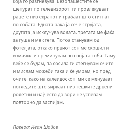
која го разгневува. Безопашестите се
шепурат по телевизорот, ги провлекуваат
рацете низ екранот и грабаат што стигнат
по собата. Едната рака ја сече струјата,
другата ја исклучува водата, третата ме фаќа
за гуша и ме стега. Потоа станувам од
фотелјата, откако првиот сон ме скршил и
измачил и преминувам во својата соба. Таму
веќе се будам, па сосила ги стегнувам очите
и мислам можеби така и ќе умрам, но пред
очите, како на калеидоскоп, ми се менуваат
погледите што ѕиркаат низ тешките дрвени
ролетни и најчесто до зори не успевам
повторно да заспијам.
Превод: Иван Шопов