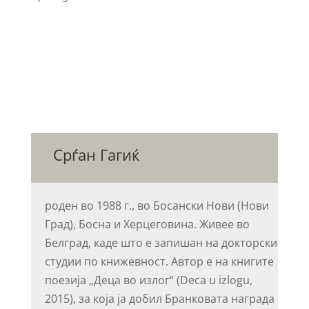
Срѓан Гагиќ
роден во 1988 г., во Босански Нови (Нови
Град), Босна и Херцеговина. Живее во
Белград, каде што е запишан на докторски
студии по книжевност. Автор е на книгите
поезија „Деца во излог“ (Deca u izlogu,
2015), за која ја добил Бранковата награда