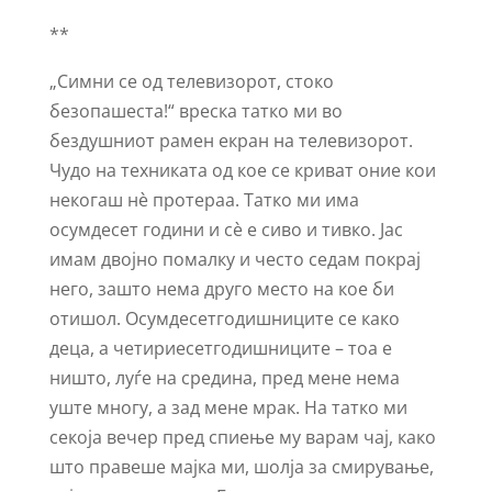
**
„Симни се од телевизорот, стоко
безопашеста!“ вреска татко ми во
бездушниот рамен екран на телевизорот.
Чудо на техниката од кое се криват оние кои
некогаш нѐ протераа. Татко ми има
осумдесет години и сѐ е сиво и тивко. Јас
имам двојно помалку и често седам покрај
него, зашто нема друго место на кое би
отишол. Осумдесетгодишниците се како
деца, а четириесетгодишниците – тоа е
ништо, луѓе на средина, пред мене нема
уште многу, а зад мене мрак. На татко ми
секоја вечер пред спиење му варам чај, како
што правеше мајка ми, шолја за смирување,