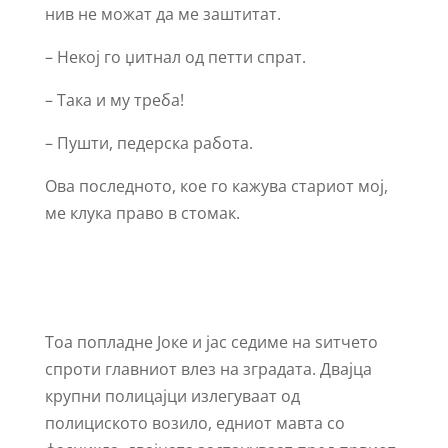
нив не можат да ме заштитат.
– Некој го џитнал од петти спрат.
– Така и му треба!
– Пушти, педерска работа.
Ова последното, кое го кажува стариот мој,
ме клука право в стомак.
Тоа попладне Јоке и јас седиме на ѕитчето
спроти главниот влез на зградата. Двајца
крупни полицајци излегуваат од
полициското возило, едниот мавта со