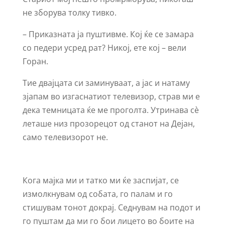
не зборува толку тивко.
– Приказната ја пуштивме. Кој ќе се замара
со педери усред рат? Никој, ете кој – вели
Горан.
Тие двајцата си заминуваат, а јас и натаму
зјапам во изгаснатиот телевизор, страв ми е
дека темницата ќе ме проголта. Утринава сѐ
леташе низ прозорецот од станот на Дејан,
само телевизорот не.
Кога мајка ми и татко ми ќе заспијат, се
измолкнувам од собата, го палам и го
стишувам тонот докрај. Седнувам на подот и
го пуштам да ми го бои лицето во боите на