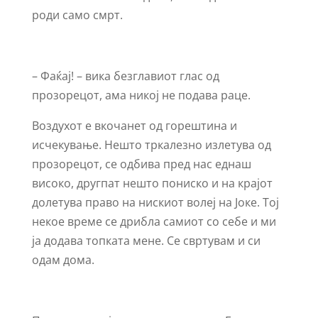
роди само смрт.
– Фаќај! – вика безглавиот глас од
прозорецот, ама никој не подава раце.
Воздухот е вкочанет од горештина и
исчекување. Нешто тркалезно излетува од
прозорецот, се одбива пред нас еднаш
високо, другпат нешто пониско и на крајот
долетува право на нискиот волеј на Јоке. Тој
некое време се дрибла самиот со себе и ми
ја додава топката мене. Се свртувам и си
одам дома.