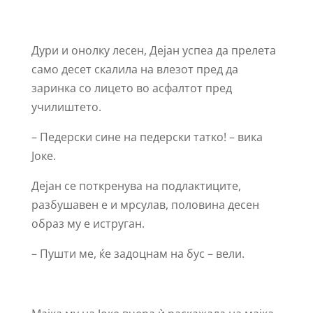
Дури и онолку лесен, Дејан успеа да прелета
само десет скалила на влезот пред да
заринка со лицето во асфалтот пред
училиштето.
– Педерски сине на педерски татко! – вика
Јоке.
Дејан се поткренува на подлактиците,
разбушавен е и мрсулав, половина десен
образ му е иструган.
– Пушти ме, ќе задоцнам на бус – вели.