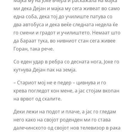
Мајка му на Јоке вчера ѝ раскажала на мајка
ми дека Дејан и мајка му сега живеат во само
една соба, дека тој до училиште патува со
два автобуса и дека веќе следната недела ќе
го смени и градот и училиштето. Немаат што
да бараат тука, во нивниот стан сега живее
Горан, така рече.
Со еден удар в ребра со десната нога, Јоке го
кутнува Дејан пак на земја.
– Стариот мој не е педер – цивнува и го
крева погледот кон мене, а јас стојам вкопан
на врвот од скалите.
Деки лежи на подот и плаче, а јас го гледам
него како на својот роденден ми го става
далечинското од својот нов телевизор в рака