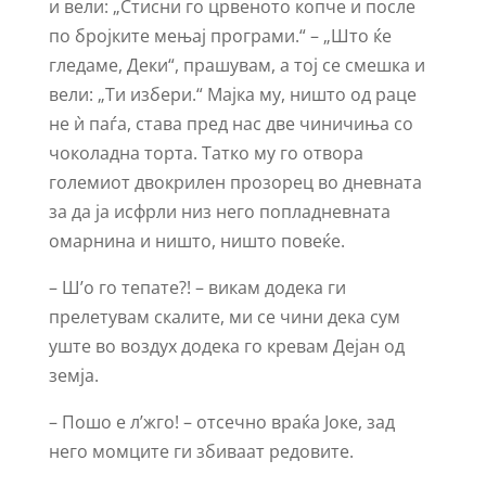
и вели: „Стисни го црвеното копче и после
по бројките мењај програми.“ – „Што ќе
гледаме, Деки“, прашувам, а тој се смешка и
вели: „Ти избери.“ Мајка му, ништо од раце
не ѝ паѓа, става пред нас две чиничиња со
чоколадна торта. Татко му го отвора
големиот двокрилен прозорец во дневната
за да ја исфрли низ него попладневната
омарнина и ништо, ништо повеќе.
– Ш’о го тепате?! – викам додека ги
прелетувам скалите, ми се чини дека сум
уште во воздух додека го кревам Дејан од
земја.
– Пошо е л’жго! – отсечно враќа Јоке, зад
него момците ги збиваат редовите.