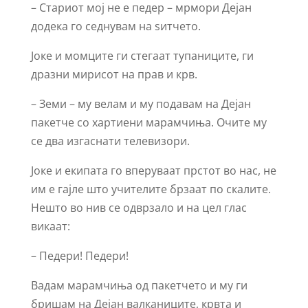
– Стариот мој не е педер – мрмори Дејан
додека го седнувам на ѕитчето.
Јоке и момците ги стегаат тупаниците, ги
дразни мирисот на прав и крв.
– Земи – му велам и му подавам на Дејан
пакетче со хартиени марамчиња. Очите му
се два изгаснати телевизори.
Јоке и екипата го вперуваат прстот во нас, не
им е гајле што учителите брзаат по скалите.
Нешто во нив се одврзало и на цел глас
викаат:
– Педери! Педери!
Вадам марамчиња од пакетчето и му ги
бришам на Дејан валканиците, крвта и