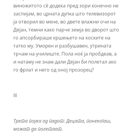
виножитото сѐ додека пред зори конечно не
заспијам, во црната дупка што телевизорот
ја отворил во мене, во двете влажни очи на
Дејан, темни како парче земја во дворот што
го апсорбираше кршењето на коските на
татко му. Уморен и разбушавен, утрината
трчам на училиште. Пола ноќ ја пробдеав, а
и натаму не знам дали Дејан би полетал ако
го фрлат и него од оној прозорец?
III
Трета поука од падот: Децата, понекогаш,
можат да полетаат.