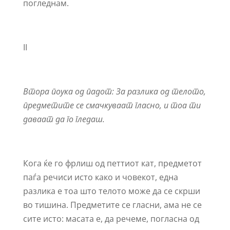
погледнам.
II
Втора поука од падот: За разлика од телото,
предметите се смачкуваат гласно, и тоа ти
даваат да го гледаш.
Кога ќе го фрлиш од петтиот кат, предметот
паѓа речиси исто како и човекот, една
разлика е тоа што телото може да се скрши
во тишина. Предметите се гласни, ама не се
сите исто: масата е, да речеме, погласна од