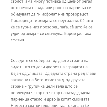
столот, ама многу потивка од целиот регал
што нечии невидливи раце на парчиња се
обидуваат да ги исфрлат низ прозорецот.
Прозорецот и земјата се неутрални. Сѐ што
ќе се турне низ прозорец паѓа, сѐ што ќе се
удри од земја – се смачкува. Барем јас така
сфатив.
Соседите се собираат од двете страни на
ѕидот што го дели дворот на зградата на
Дејан од улицата. Од едната страна ред глави
закачени на бетонскиот ѕид, од другата
страна – групичка цели тела што се
повлекува чекор по чекор наназад додека
парченца стакло и дрво ја китат смоквата.
Наместо слатки плодови, таа годинава ќе