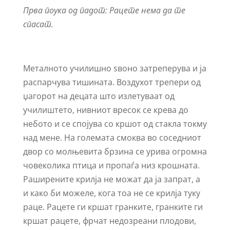
Прва поука од падот: Рацете нема да те
спасат.
Металното училишно ѕвоно затреперува и ја
распарчува тишината. Воздухот трепери од
џагорот на децата што излетуваат од
училиштето, нивниот вресок се крева до
небото и се спојува со кршот од стакла токму
над мене. На големата смоква во соседниот
двор со молњевита брзина се урива огромна
човеколика птица и пропаѓа низ крошната.
Раширените крилја не можат да ја запрат, а
и како би можеле, кога тоа не се крилја туку
раце. Рацете ги кршат гранките, гранките ги
кршат рацете, фрчат недозреани плодови,