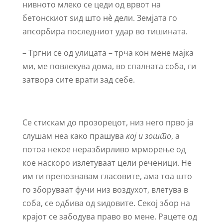
нивното млеко се цеди од врвот на
бетонскиот ѕид што нѐ дели. Земјата го
апсорбира последниот удар во тишината.
– Тргни се од улицата – трча кон мене мајка
ми, ме повлекува дома, во спалната соба, ги
затвора сите врати зад себе.
Се стискам до прозорецот, низ него прво ја
слушам неа како прашува
кој и зошто
, а
потоа некое неразбирливо мрморење од
кое наскоро излетуваат цели реченици. Не
им ги препознавам гласовите, ама тоа што
го зборуваат фучи низ воздухот, влетува в
соба, се одбива од ѕидовите. Секој збор на
крајот се забодува право во мене. Рацете од