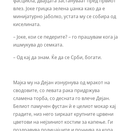
фасцикла, двајцата застануваат пред првиот
влез. Јоке грицка зелена џанка како да е
минијатурно јаболко, устата му се собира од
киселината.
– Јоке, кои се педерите? – го прашувам кога ја
ишмукува до семката.
– Од кај да знам. Ќе да се Срби, богати.
Мајка му на Дејан изнурнува од мракот на
сводовите, со левата рака придржува
сламена торба, со десната го влече Дејан.
Белиот памучен фустан ѝ е целиот мокар кај
градите, низ него ѕиркаат крупните црвени
цветови на нејзиниот костим за капење. Ги
поздравува полицајците и почнува да копа