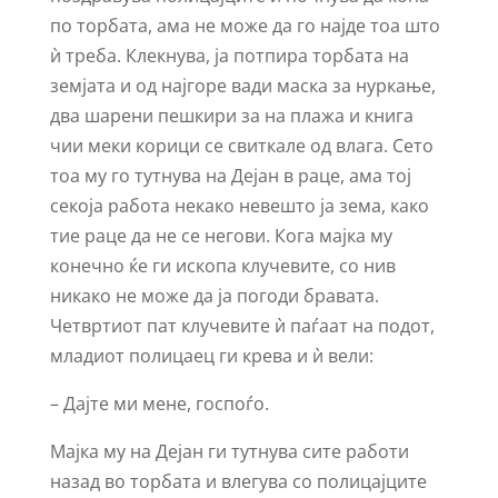
по торбата, ама не може да го најде тоа што
ѝ треба. Клекнува, ја потпира торбата на
земјата и од најгоре вади маска за нуркање,
два шарени пешкири за на плажа и книга
чии меки корици се свиткале од влага. Сето
тоа му го тутнува на Дејан в раце, ама тој
секоја работа некако невешто ја зема, како
тие раце да не се негови. Кога мајка му
конечно ќе ги ископа клучевите, со нив
никако не може да ја погоди бравата.
Четвртиот пат клучевите ѝ паѓаат на подот,
младиот полицаец ги крева и ѝ вели:
– Дајте ми мене, госпоѓо.
Мајка му на Дејан ги тутнува сите работи
назад во торбата и влегува со полицајците