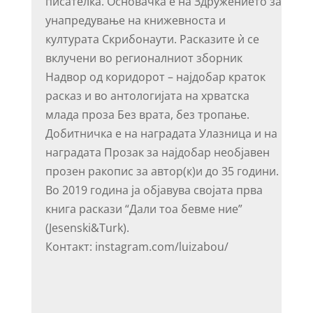
писателка. Основачка е на Здружението за
унапредување на книжевноста и
културата Скрибонаути. Расказите ѝ се
вклучени во регионалниот зборник
Надвор од коридорот – најдобар краток
расказ и во антологијата на хрватска
млада проза Без врата, без тропање.
Добитничка е на наградата Улазница и на
наградата Прозак за најдобар необјавен
прозен ракопис за автор(к)и до 35 години.
Во 2019 година ја објавува својата прва
книга раскази “Дали тоа бевме ние”
(Jesenski&Turk).
Контакт: instagram.com/luizabou/