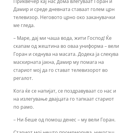
Приквечер кај нас дома влегуваат Горан и
Дамир и среде дневната ставаат голем црн
телевизор. Неговото црно око заканувачки
ме гледа.
– Маре, дај ми чаша вода, жити Господ! Ќе
скапам од жештина во оваа униформа – вели
Горан и седнува на масата. Додека ја слекува
маскирната јакна, Дамир му помага на
стариот мој да го стават телевизорот во
регалот.
Кога ќе се напијат, се поздравуваат со нас и
на излегување двајцата го тапкаат стариот
по рамо.
– Ни беше од помош денес – му вели Горан.
Стариот мој нешто промрморува, никогаш