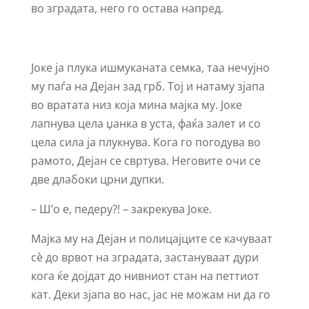
во зградата, него го остава напред.
Јоке ја плука ишмуканата семка, таа нечујно
му паѓа на Дејан зад грб. Тој и натаму зјапа
во вратата низ која мина мајка му. Јоке
лапнува цела џанка в уста, фаќа залет и со
цела сила ја плукнува. Кога го погодува во
рамото, Дејан се свртува. Неговите очи се
две длабоки црни дупки.
– Ш’о е, педеру?! – закрекува Јоке.
Мајка му на Дејан и полицајците се качуваат
сѐ до врвот на зградата, застануваат дури
кога ќе дојдат до нивниот стан на петтиот
кат. Деки зјапа во нас, јас не можам ни да го