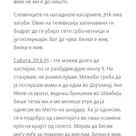
веќе не ми е до ништо.
Словенците ги нападнале касарните, ЈНА има
загуби. Овие на телевизија запенавени ги
бодрат да ги убијат сите србочетници и
југокомуњари. Бог да чува. Белки е жив,
белки е жив.
Сабота, 29.6.91
– Не можев долго да
заспијам, па се разбудив дури околу 9. Не
станувам, не размислувам. Можеби треба да
ја послушам мама и да одам во Дојчланд. Ако
Миле се врати, веднаш бришеме во Швабија.
Беше тетка ми и ме молеше утре да ја
однесам во Место на шнајдер. Ќе ја однесам,
сѐ е подобро од самотијата во оваа осамена
куќа на крајот од селото. Морам да бегам
меѓу луѓе за помалку да мислам. Белки е жив,