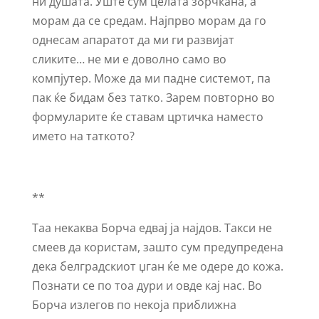
ни душата. Уште сум целата збрчкана, а
морам да се средам. Најпрво морам да го
однесам апаратот да ми ги развијат
сликите… не ми е доволно само во
компјутер. Може да ми падне системот, па
пак ќе бидам без татко. Зарем повторно во
формуларите ќе ставам цртичка наместо
името на таткото?
**
Таа некаква Борча едвај ја најдов. Такси не
смеев да користам, зашто сум предупредена
дека белградскиот џган ќе ме одере до кожа.
Познати се по тоа дури и овде кај нас. Во
Борча излегов по некоја приближна