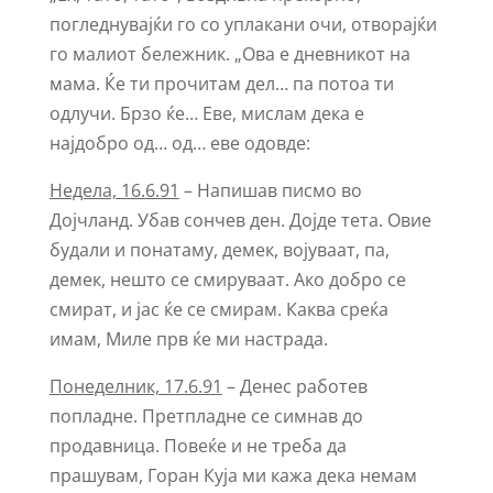
погледнувајќи го со уплакани очи, отворајќи
го малиот бележник. „Ова е дневникот на
мама. Ќе ти прочитам дел… па потоа ти
одлучи. Брзо ќе… Еве, мислам дека е
најдобро од… од… еве одовде:
Недела, 16.6.91
– Напишав писмо во
Дојчланд. Убав сончев ден. Дојде тета. Овие
будали и понатаму, демек, војуваат, па,
демек, нешто се смируваат. Ако добро се
смират, и јас ќе се смирам. Каква среќа
имам, Миле прв ќе ми настрада.
Понеделник, 17.6.91
– Денес работев
попладне. Претпладне се симнав до
продавница. Повеќе и не треба да
прашувам, Горан Куја ми кажа дека немам