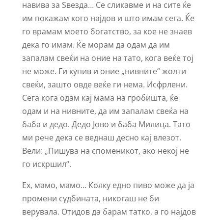
навива за Ѕвезда… Се сликавме и на сите ќе
им покажам кого најдов и што имам сега. Ќе
го врамам моето богатство, за кое не знаев
дека го имам. Ќе морам да одам да им
запалам свеќи на оние на тато, кога веќе тој
не може. Ги купив и оние „нивните“ жолти
свеќи, зашто овде веќе ги нема. Исфрлени.
Сега кога одам кај мама на гробишта, ќе
одам и на нивните, да им запалам свеќа на
баба и дедо. Дедо Јово и баба Милица. Тато
ми рече дека се веднаш десно кај влезот.
Вели: „Пишува на споменикот, ако некој не
го искршил“.
Ех, мамо, мамо… Колку едно пиво може да ја
промени судбината, никогаш не би
верувала. Отидов да барам татко, а го најдов