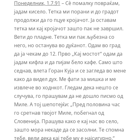
Понеделник, 1.7.91
– Сѐ помалку повраќам,
јадам кисело. Тетка ми порани и до градот
продолжи да го пцуе кројачот. Ја оставам
тетка ми кај кројачот зашто пак не завршил.
Вети до пладне. Тетка ми пак љубезна со
него, но останува во дуќанот. Одам во град
да ја чекам до 12. Прво „Кај мостот“ одам да
јадам кифла и да пијам бело кафе. Само што
седнав, влета Горан Куја и се загледа во мене
како да видел дух. Ме фати за мишка и ме
извлече во ходнкот. Гледам дека нешто се
случува, го прашувам да не дошло писмо од
Миле. А тој шепотејќи: „Пред половина час
го сретнав твојот Миле, побегнал од
Словенија. Прашува како е кај нас во село,
зашто мора некаде да се засолни. Те спомна
тебе, вели дека кај тебе му е најсигурно.“