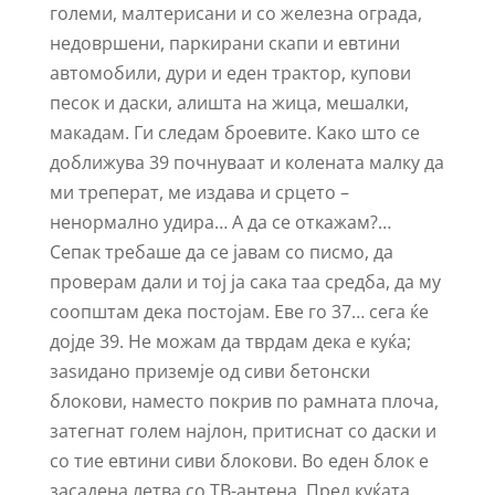
големи, малтерисани и со железна ограда,
недовршени, паркирани скапи и евтини
автомобили, дури и еден трактор, купови
песок и даски, алишта на жица, мешалки,
макадам. Ги следам броевите. Како што се
доближува 39 почнуваат и колената малку да
ми треперат, ме издава и срцето –
ненормално удира… А да се откажам?…
Сепак требаше да се јавам со писмо, да
проверам дали и тој ја сака таа средба, да му
соопштам дека постојам. Еве го 37… сега ќе
дојде 39. Не можам да тврдам дека е куќа;
заѕидано приземје од сиви бетонски
блокови, наместо покрив по рамната плоча,
затегнат голем најлон, притиснат со даски и
со тие евтини сиви блокови. Во еден блок е
засадена летва со ТВ-антена. Пред куќата