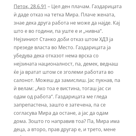
Петок, 28.6.91
– Цел ден плачам. Газдарицата
ѝ даде отказ на тетка Мира. Плаче жената,
знае дека друга работа не може да најде. Кај
што е во години, па уште е и „нивна“.
Нејзиниот Станко доби отказ штом ХДЗ ја
презеде власта во Место. Газдарицата ја
убедува дека отказот нема врска со
нејзината националност, па, демек, веднаш
ќе ја вратат штом се зголеми работата во
салонот. Можеш да замислиш. Јас пукнав, па
ѝ велам: „Ако тоа е вистина, тогаш јас си
одам од работа“. Газдарицата ме гледа
запрепастена, зашто е затечена, па се
согласува Мира да остане, а јас да одам
дома. Зошто го направив тоа? Па, Мира има
деца, а второ, прав другар е, и трето, мене