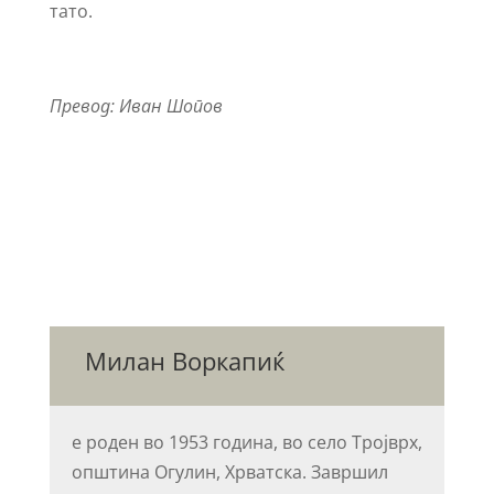
тато.
Превод: Иван Шопов
Милан Воркапиќ
е роден во 1953 година, во село Тројврх,
општина Огулин, Хрватска. Завршил