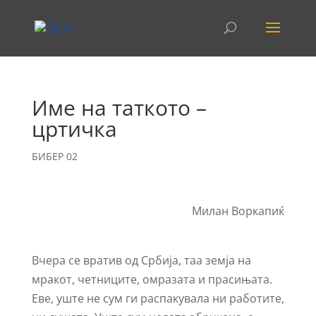
Име на таткото –
цртичка
БИБЕР 02
Милан Воркапиќ
Вчера се вратив од Србија, таа земја на
мракот, четниците, омразата и прасињата.
Еве, уште не сум ги распакувала ни работите,