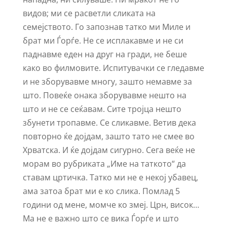
видов; ми се расветли сликата на
семејството. Го запознав татко ми Миле и
брат ми Ѓорѓе. Не се исплакавме и не си
паднавме еден на друг на гради, не беше
како во филмовите. Испитувачки се гледавме
и не зборувавме многу, зашто немавме за
што. Повеќе онака зборувавме нешто на
што и не се сеќавам. Сите тројца нешто
збунети тропавме. Се сликавме. Ветив дека
повторно ќе дојдам, зашто тато не смее во
Хрватска. И ќе дојдам сигурно. Сега веќе не
морам во рубриката „Име на таткото“ да
ставам цртичка. Татко ми не е некој убавец,
ама затоа брат ми е ко слика. Помлад 5
години од мене, момче ко змеј. Црн, висок…
Ма не е важно што се вика Ѓорѓе и што