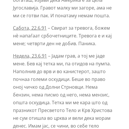
богаташ, изјави дека Америка е за цела
Југославија. Гравот малку ми загоре, ама не
ми се готви пак. И понатаму немам пошта.
Сабота, 22.6.91
– Свират за тревога, божем
нѐ напаѓаат србочетниците. Тревога е и кај
мене; четврти ден не добив. Паника.
Недела, 23.6.91
– Јадам грав, а тој ме јаде
мене. Бев кај тетка ми, па отидов на пумпа.
Наполнив до врв и во канистерот, зашто
почнаа големи оскудици. Беше во право
оној чичко од Долни Стрновци. Нема
бензин, нема писмо од него, нема мензис,
општа оскудица. Тетка ми ме кара што од
празникот Пресветото Тело и Крв Христова
не сум отишла во црква и вели дека морам
денес. Имам јас, се чини, во себе тело