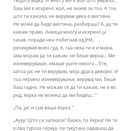
твојата мајка. И многу ми е жал што умрела…
баш ми е искрено жал, не знаев за тоа. А тоа
што ти кажала, не верувам дека е вистина.
Не може да биде вистина, разбираш? А, да ти
кажам право, Анкица многу и искрено ја
сакав, поради неа побегнав од ЈНА,
ризикував воен суд. А, таа нека ти е и мајка,
ама морам да ти кажам, не беше верна… Ме
изневеруваше, имаше уште некого… Ете,
затоа јас не ти верувам, моја драга девојко. И
тоа нејзино изневерување, верувај ми, беше
баш гадно. Не можам сѐ да ти кажам, не е во
ред, ќерка не можеш да ми бидеш…“
„Па, јас и сум ваша ќерка.“
„Аууу! Што си запнала? Ќерка, па ќерка! Не ти
е ова турска серија, па тукутака одеднаш да