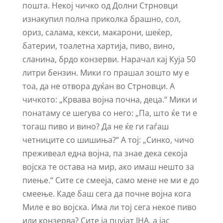
пошта. Некој чичко од Долни Стрновци
изнакупил полна приколка брашно, сол,
ориз, салама, кекси, макарони, шеќер,
батерии, тоалетна хартија, пиво, вино,
сланина, брдо конзерви. Нарачал кај Куја 50
литри бензин. Мики го прашал зошто му е
тоа, да не отвора дуќан во Стрновци. А
чичкото: „Крвава војна почна, деца.“ Мики и
понатаму се шегува со него: „Па, што ќе ти е
тогаш пиво и вино? Да не ќе ги гаѓаш
четниците со шишиња?“ А тој: „Синко, чичо
преживеал една војна, па знае дека секоја
војска те остава на мир, ако имаш нешто за
пиење.“ Сите се смееја, само мене не ми е до
смеење. Каде баш сега да почне војна кога
Миле е во војска. Има ли тој сега некое пиво
или конзерва? Сите ја пцујат ЈНА, а јас