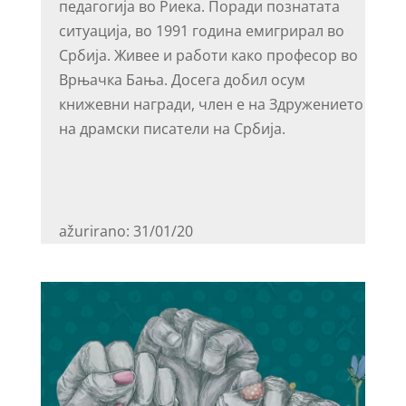
педагогија во Риека. Поради познатата
ситуација, во 1991 година емигрирал во
Србија. Живее и работи како професор во
Врњачка Бања. Досега добил осум
книжевни награди, член е на Здружението
на драмски писатели на Србија.
ažurirano: 31/01/20