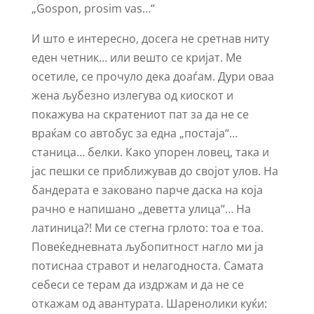
„Gospon, prosim vas…“
И што е интересно, досега не сретнав ниту
еден четник… или вешто се кријат. Ме
осетиле, се прочуло дека доаѓам. Дури оваа
жена љубезно излегува од киоскот и
покажува на скратениот пат за да не се
враќам со автобус за една „постаја“…
станица… белки. Како упорен ловец, така и
јас пешки се приближував до својот улов. На
бандерата е заковано парче даска на која
рачно е напишано „деветта улица“… На
латиница?! Ми се стегна грлото: тоа е тоа.
Повеќедневната љубопитност нагло ми ја
потиснаа стравот и нелагодноста. Самата
себеси се терам да издржам и да не се
откажам од авантурата. Шаренолики куќи: