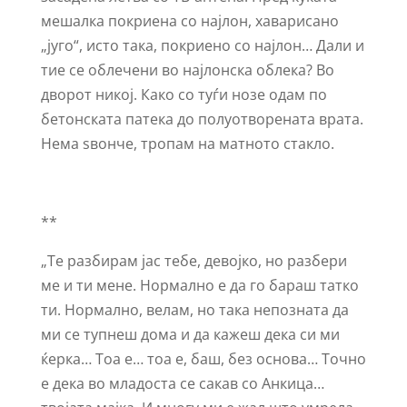
мешалка покриена со најлон, хаварисано
„југо“, исто така, покриено со најлон… Дали и
тие се облечени во најлонска облека? Во
дворот никој. Како со туѓи нозе одам по
бетонската патека до полуотворената врата.
Нема ѕвонче, тропам на матното стакло.
**
„Те разбирам јас тебе, девојко, но разбери
ме и ти мене. Нормално е да го бараш татко
ти. Нормално, велам, но така непозната да
ми се тупнеш дома и да кажеш дека си ми
ќерка… Тоа е… тоа е, баш, без основа… Точно
е дека во младоста се сакав со Анкица…