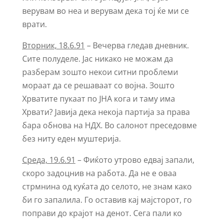
верувам во неа и верувам дека тој ќе ми се
врати.
Вторник, 18.6.91
– Вечерва гледав дневник.
Сите полуделе. Јас никако не можам да
разберам зошто некои ситни проблеми
мораат да се решаваат со војна. Зошто
Хрватите пукаат по ЈНА кога и таму има
Хрвати? Јавија дека некоја партија за права
бара обнова на НДХ. Во салонот преседовме
без ниту еден муштерија.
Среда, 19.6.91
– Фиќото утрово едвај запали,
скоро задоцнив на работа. Да не е оваа
стрмнина од куќата до селото, не знам како
би го запалила. Го оставив кај мајсторот, го
поправи до крајот на денот. Сега пали ко