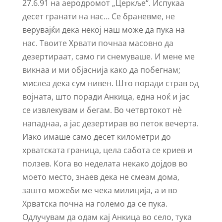
27.6.91 на аеродромот „Церкље“. Испукаа
десет гранати на нас… Се браневме, не
верувајќи дека некој наш може да пука на
нас. Твоите Хрвати почнаа масовно да
дезертираат, само ги снемуваше. И мене ме
викнаа и ми објаснија како да побегнам;
мислеа дека сум нивен. Што поради страв од
војната, што поради Анкица, една ноќ и јас
се извлекувам и бегам. Во четвртокот нѐ
нападнаа, а јас дезертирав во петок вечерта.
Иако имаше само десет километри до
хрватската граница, цела сабота се криев и
ползев. Кога во неделата некако дојдов во
моето место, знаев дека не смеам дома,
зашто можеби ме чека милиција, а и во
Хрватска почна на големо да се пука.
Одлучувам да одам кај Анкица во село, тука