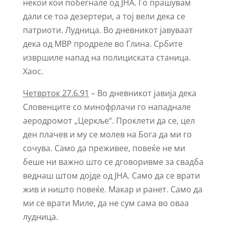
некои кои побегнале од ЈНА. Го прашувам
дали се тоа дезертери, а тој вели дека се
патриоти. Лудница. Во дневникот јавуваат
дека од МВР продреле во Глина. Србите
извршиле напад на полициската станица.
Хаос.
Четврток 27.6.91
– Во дневникот јавија дека
Словенците со минофрлачи го нападнале
аеродромот „Церкље“. Проклети да се, цел
ден плачев и му се молев на Бога да ми го
сочува. Само да преживее, повеќе не ми
беше ни важно што се дговоривме за свадба
веднаш штом дојде од ЈНА. Само да се врати
жив и ништо повеќе. Макар и ранет. Само да
ми се врати Миле, да не сум сама во оваа
лудница.