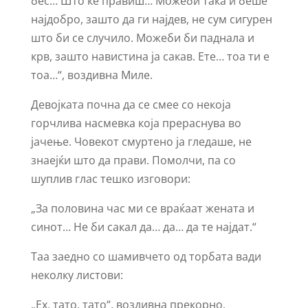
бес… Што ќе правиш… Можеби така и беше
најдобро, зашто да ги најдев, не сум сигурен
што би се случило. Можеби би паднала и
крв, зашто навистина ја сакав. Ете… тоа ти е
тоа…“, воздивна Миле.
Девојката почна да се смее со некоја
горчлива насмевка која прераснува во
јачење. Човекот смуртено ја гледаше, не
знаејќи што да прави. Помолчи, па со
шуплив глас тешко изговори:
„За половина час ми се враќаат жената и
синот… Не би сакал да… да… да те најдат.“
Таа заедно со шамивчето од торбата вади
неколку листови:
„Ех, тато, тато“, воздивна прекорно,