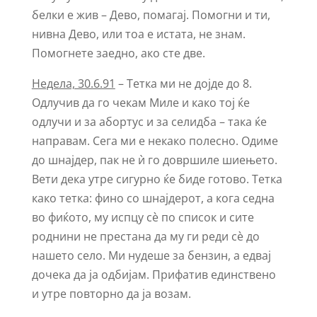
белки е жив – Дево, помагај. Помогни и ти,
нивна Дево, или тоа е истата, не знам.
Помогнете заедно, ако сте две.
Недела, 30.6.91
– Тетка ми не дојде до 8.
Одлучив да го чекам Миле и како тој ќе
одлучи и за абортус и за селидба – така ќе
направам. Сега ми е некако полесно. Одиме
до шнајдер, пак не ѝ го довршиле шиењето.
Вети дека утре сигурно ќе биде готово. Тетка
како тетка: фино со шнајдерот, а кога седна
во фиќото, му испцу сѐ по список и сите
роднини не престана да му ги реди сѐ до
нашето село. Ми нудеше за бензин, а едвај
дочека да ја одбијам. Прифатив единствено
и утре повторно да ја возам.