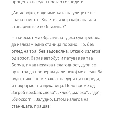
проценка на еден постар господин:
„Ах, девојко, овде имињата на улиците не
значат ништо. Знаете ли која кафеана или
стовариште е во близина?“
На киоскот ми објаснуваат дека сум требала
да излезам една станица порано. Но, без
оглед на тоа, бев задоволна. Откако излегов
од возот, барав автобус и патував за таа
Борча, имав некаква нелагодност, дури се
вртев за да проверам дали некој ме следи. За
чудо, никој не ме закла, па дури ни навреди,
и покрај мојата ијекавица. Цело време од
Загреб вежбав: „лево“, „хлеб“, „млеко“, „где“,
„биоскоп“… Залудно. Штом излегов на
станицата, прашав: