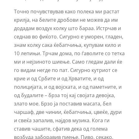
Точно почувствував како полека ми растат
крилја, на белите дробови не можев да им
додадам воздух колку што бараа. Истрчав и
седнав во фиќото. Сигурно е уморен, гладен,
знам колку сака ќебапчиња, купувам кило и
10 лепињи. Трчам дома, по ѓаволите со тетка
ми и нејзиното шиење. Само гледам дали ќе
го видам негде по пат. Сигурно кутриот се
крие и од Србите и од Хрватите, и од
полицијата, и од војската, и од паметните, и
од будалите – брза тој кај својата девојка,
злато мое. Брзо ја поставив масата, бел
чаршаф, две чинии, ќебапчиња, цвеќе, дури
и свеќа запалив, најдов музика. Кога ги
ставив чашите, сфатив дека од голема
возбуда заборавив пиење. Пиво, секако.