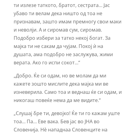
ти излезе таткото, братот, сестрата… Јас
убаво ти велам дека ништо од тоа не
признавам, зашто имам премногу свои маки
и неволји. А и сиромав сум, сиромав.
Подобро избери за татко некој богат. За
мајка ти не сакам да чујам. Покој ѝ на
душата, ама подобро не заслужува, жими
верата. Ако го испи сокот…“
„Добро. Ќе си одам, но ве молам да ми
кажете зошто мислите дека мајка ми ве
изневерила. Само тоа и веднаш ќе си одам, и
никогаш повеќе нема да ме видите.“
„Слушај бре ти, девојко! Ќе ти го кажам уште
тоа… Па… Еве вака. Бев јас во ЈНА во
Словенија. Нѐ нападнаа Словенците на