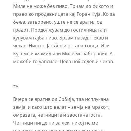
Миле не може без пиво. Трчам до фиќото и
право во продавницата кај Горан Куја. Ко за
беља, затворено, уште не се вратил од
градот. Продолжувам до гостилницата и
купувам гајба пиво. Брзам назад. Чекав и
чекав. Ништо. Јас бев и останав овца. Или
Куја ме измамил или Миле ме заборавил. А
можеби го уапсиле. Цела ноќ седев и чекав.
**
Вчера се вратив од Србија, таа исплукана
земја, и како што велат – земја на мракот,
омразата, четниците и заостанатоста.
Четници нигде ни за лек, никој не ме
нападна, ни силуваше. Ни мракот не го