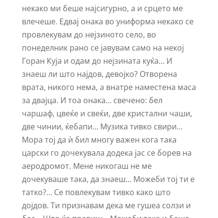
некако ми беше најсигурно, а и срцето ме
влечеше. Едвај онака во униформа некако се
провлекувам до нејзиното село, во
понеделник рано се јавувам само на некој
Горан Куја и одам до нејзината куќа… И
знаеш ли што најдов, девојко? Отворена
врата, никого нема, а внатре наместена маса
за двајца. И тоа онака… свечено: бел
чаршаф, цвеќе и свеќи, две кристални чаши,
две чинии, ќебапи… Музика тивко свири…
Мора тој да ѝ бил многу важен кога така
царски го дочекувала додека јас се борев на
аеродромот. Мене никогаш не ме
дочекуваше така, да знаеш… Можеби тој ти е
татко?… Се повлекувам тивко како што
дојдов. Ти признавам дека ме гушеа солзи и