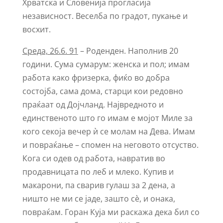
Хрватска и Словенија прогласија
независност. Веселба по градот, пукање и
восхит.
Среда, 26.6. 91
– Роденден. Наполнив 20
години. Сума сумарум: женска и пол; имам
работа како фризерка, фиќо во добра
состојба, сама дома, старци кои редовно
праќаат од Дојчланд. Највредното и
единственото што го имам е мојот Миле за
кого секоја вечер ѝ се молам на Дева. Имам
и повраќање – спомен на неговото отсуство.
Кога си одев од работа, навратив во
продавницата по леб и млеко. Купив и
макарони, па сварив гулаш за 2 дена, а
ништо не ми се јаде, зашто сѐ, и онака,
повраќам. Горан Куја ми раскажа дека бил со