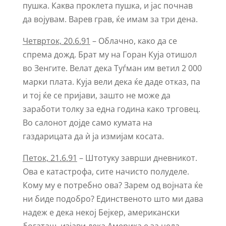
пушка. Каква проклета пушка, и јас почнав
да војувам. Варев грав, ќе имам за три дена.
Четврток, 20.6.91
– Облачно, како да се
спрема дожд. Брат му на Горан Куја отишол
во Зенгите. Велат дека Туѓман им ветил 2 000
марки плата. Куја вели дека ќе даде отказ, па
и тој ќе се пријави, зашто не може да
заработи толку за една година како трговец.
Во салонот дојде само кумата на
газдарицата да ѝ ја измијам косата.
Петок, 21.6.91
– Штотуку заврши дневникот.
Ова е катастрофа, сите начисто полуделе.
Кому му е потребно ова? Зарем од војната ќе
ни биде подобро? Единственото што ми дава
надеж е дека некој Бејкер, американски