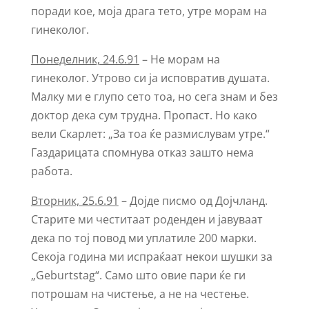
поради кое, моја драга тето, утре морам на
гинеколог.
Понеделник, 24.6.91
– Не морам на
гинеколог. Утрово си ја исповратив душата.
Малку ми е глупо сето тоа, но сега знам и без
доктор дека сум трудна. Пропаст. Но како
вели Скарлет: „За тоа ќе размислувам утре.“
Газдарицата спомнува отказ зашто нема
работа.
Вторник, 25.6.91
– Дојде писмо од Дојчланд.
Старите ми честитаат роденден и јавуваат
дека по тој повод ми уплатиле 200 марки.
Секоја година ми испраќаат некои шушки за
„Geburtstag“. Само што овие пари ќе ги
потрошам на чистење, а не на честење.