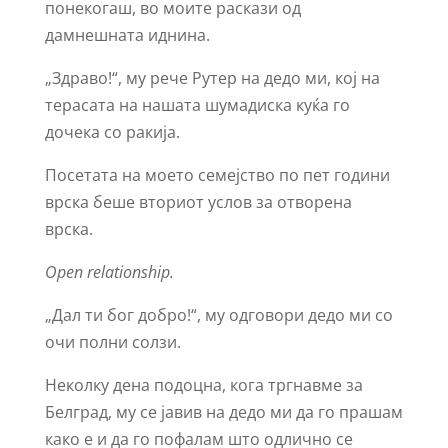
понекогаш, во моите раскази од
дамнешната иднина.
„Здраво!“, му рече Рутер на дедо ми, кој на
терасата на нашата шумадиска куќа го
дочека со ракија.
Посетата на моето семејство по пет години
врска беше вториот услов за отворена
врска.
Open relationship.
„Дал ти бог добро!“, му одговори дедо ми со
очи полни солзи.
Неколку дена подоцна, кога тргнавме за
Белград, му се јавив на дедо ми да го прашам
како е и да го пофалам што одлично се