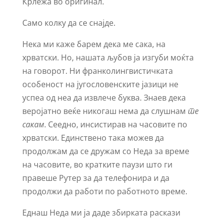
Крлежа во оригинал.
Само колку да се снајде.
Нека ми каже барем дека ме сака, на
хрватски. Но, нашата љубов ја изгуби моќта
на говорот. Ни франколингвистичката
особеност на југословенските јазици не
успеа од неа да извлече буква. Знаев дека
веројатно веќе никогаш нема да слушнам
те
сакам
. Сеедно, инсистирав на часовите по
хрватски. Единствено така можев да
продолжам да се дружам со Неда за време
на часовите, во кратките паузи што ги
правеше Рутер за да телефонира и да
продолжи да работи по работното време.
Еднаш Неда ми ја даде збирката раскази