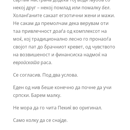
некој друг – некој помлад или помалку
бел
.
Холанѓаните сакаат егзотични жени и мажи.
Не сакам да премолчам дека верувам оти
таа привлечност доаѓа од комплексот на
моќ, кој традиционално лесно го пронаоѓа
својот пат до брачниот кревет, од чувството
на возвишеност и финансиска надмоќ на
европската
раса.
Се согласив. Под два услова.
Еден од нив беше конечно да почне да учи
српски. Барем малку.
Не мора да го чита Пекиќ во оригинал.
Само колку да се снајде.