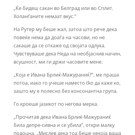
„Ќе бидеш сакан во Белград или во Сплит.
Холанѓаните немаат вкус.“
На Рутер му беше жал, затоа што рече дека
повеќе нема да доаѓа на часови, но не
сакаше да се откаже од својата одлука.
Чувствуваше дека Неда на необјаснив начин,
всушност, ми ги држи часовите мене.
„Која е Ивана Брлиќ-Мажураниќ?“, ме праша
потоа, иако го учеше наместо tko да каже ко,
зашто му е полесно без консонантна група.
Го кроеше јазикот по негова мерка.
„Прочитав дека Ивана Брлиќ-Мажураниќ
била депре-сивна и се убила“, откри малку
подоцна. „Мислев дека тоа беше некоја ваша