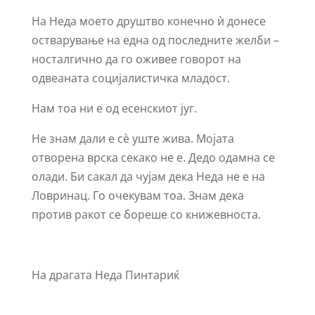
На Неда моето друштво конечно ѝ донесе
остварување на една од последните желби –
носталгично да го оживее говорот на
одвеаната социјалистичка младост.
Нам тоа ни е од есенскиот југ.
Не знам дали е сѐ уште жива. Мојата
отворена врска секако не е. Дедо одамна се
олади. Би сакал да чујам дека Неда не е на
Ловринац. Го очекувам тоа. Знам дека
против ракот се бореше со книжевноста.
На драгата Неда Пинтариќ