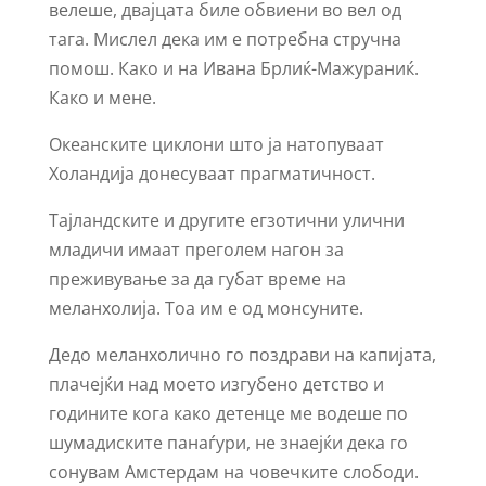
велеше, двајцата биле обвиени во вел од
тага. Мислел дека им е потребна стручна
помош. Како и на Ивана Брлиќ-Мажураниќ.
Како и мене.
Океанските циклони што ја натопуваат
Холандија донесуваат прагматичност.
Тајландските и другите егзотични улични
младичи имаат преголем нагон за
преживување за да губат време на
меланхолија. Тоа им е од монсуните.
Дедо меланхолично го поздрави на капијата,
плачејќи над моето изгубено детство и
годините кога како детенце ме водеше по
шумадиските панаѓури, не знаејќи дека го
сонувам Амстердам на човечките слободи.