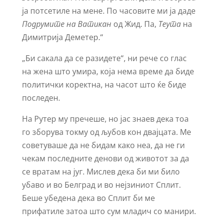
ја потсетиле на мене. По часовите ми ја даде
Подрумите на Ватикан
од Жид. Па,
Теута
на
Димитриjа Деметeр.“
„Би сакала да се разидете“, ни рече со глас
на жена што умира, која нема време да биде
политички коректна, на часот што ќе биде
последен.
На Рутер му пречеше, но јас знаев дека тоа
го зборува токму од љубов кон двајцата. Ме
советуваше да не бидам како неа, да не ги
чекам последните денови од животот за да
се вратам на југ. Мислев дека би ми било
убаво и во Белград и во нејзиниот Сплит.
Беше убедена дека во Сплит би ме
прифатиле затоа што сум младич со манири.