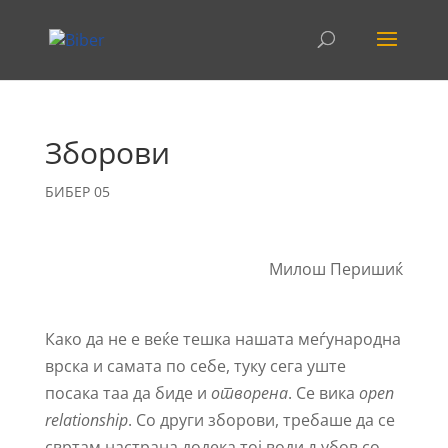
Зборови
БИБЕР 05
Милош Перишиќ
Како да не е веќе тешка нашата меѓународна
врска и самата по себе, туку сега уште
посака таа да биде и
отворена
. Се вика
open
relationship
. Со други зборови, требаше да се
свртам настрана додека тој води љубов со