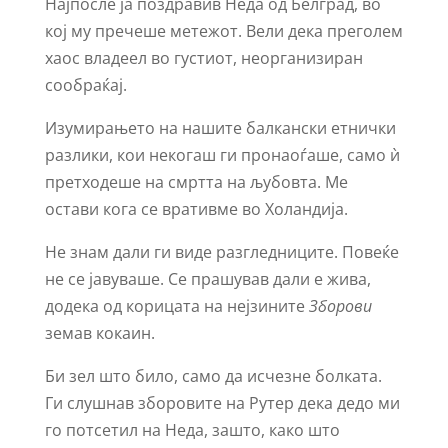
Најпосле ја поздравив Неда од Белград, во
кој му пречеше метежот. Вели дека преголем
хаос владеел во густиот, неорганизиран
сообраќај.
Изумирањето на нашите балкански етнички
разлики, кои некогаш ги пронаоѓаше, само ѝ
претходеше на смртта на љубовта. Ме
остави кога се вративме во Холандија.
Не знам дали ги виде разгледниците. Повеќе
не се јавуваше. Се прашував дали е жива,
додека од корицата на нејзините
Зборови
земав кокаин.
Би зел што било, само да исчезне болката.
Ги слушнав зборовите на Рутер дека дедо ми
го потсетил на Неда, зашто, како што