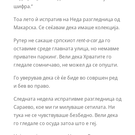
шифра.“
Тоа лето ѝ испратив на Неда разгледница од
Макарска. Се сеќавам дека имаше колекција.
Рутер не сакаше српскиот
rent-a-car
да го
оставиме среде главната улица, но немавме
приватен паркинг. Вели дека Хрватите го
гледале сомничаво, не можел да се опушти.
Го уверував дека сѐ ќе биде во совршен ред
и бев во право.
Следната недела испративме разгледница од
Сараево, кое ми ги милуваше сетилата. Ни
тука не се чувствуваше безбедно. Вели дека
го гледале со осуда затоа што е геј.