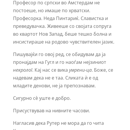
Професор по српски во Амстердам не
постоеше, но имаше по хрватски.
Професорка. Неда Пинтариќ. Славистка и
преведувачка. Живееше со својата сопруга
во квартот Нов Запад, беше тешко болна и
инсистираше на родово чувствителен јазик.
Пишувајќи го овој ред, се обидувам да ја
пронајдам на Гугл и го наоѓам нејзиниот
некролог
. Кај нас се вика
умрени-ца
. Боже, се
надевам дека не е таа. Сликата ѝ е од
младите денови, не ја препознавам.
Сигурно сѐ уште е добро.
Присуствував на нивните часови.
Нагласив дека Рутер не мора да го чита