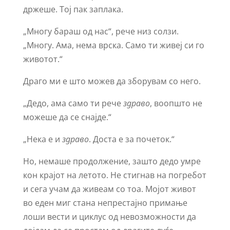
држеше. Тој пак заплака.
„Многу бараш од нас“, рече низ солзи.
„Многу. Ама, нема врска. Само ти живеј си го
животот.“
Драго ми е што можев да зборувам со него.
„Дедо, ама само ти рече
здраво
, воопшто не
можеше да се снајде.“
„Нека е и
здраво
. Доста е за почеток.“
Но, немаше продолжение, зашто дедо умре
кон крајот на летото. Не стигнав на погребот
и сега учам да живеам со тоа. Мојот живот
во еден миг стана непрестајно примање
лоши вести и циклус од невозможности да