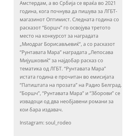
Амстердам, а во Србија се враќа во 2021
година, кога почнува да пишува за ЛГБТ-
магазинот Оптимист. Следната година со
расказот “Боршч” го освојува третото
место на конкурсот за наградата
„Миодраг Борисављевиќ“, а со расказот
“Рунтавата Мара” наградата „Лепосава
Мијушковиќ“ за најдобар расказ со
тематика од ЛГБТ. “Рунтавата Мара”
истата година е прочитан во емисијата
“Патиштата на прозата” на Радио Белград.
“Боршч”, “Рунтавата Мара” и “Зборови” се
извадоци од два необјавени романи за
кои бара издавач.
Instagram: soul_rodeo