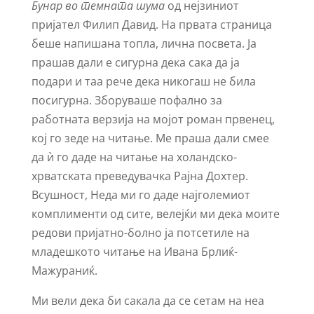
Бунар во темната шума
од нејзиниот
пријател Филип Давид. На првата страница
беше напишана топла, лична посвета. Ја
прашав дали е сигурна дека сака да ја
подари и таа рече дека никогаш не била
посигурна. Зборуваше пофално за
работната верзија на мојот роман првенец,
кој го зеде на читање. Ме праша дали смее
да ѝ го даде на читање на холандско-
хрватската преведувачка Рајна Дохтер.
Всушност, Неда ми го даде најголемиот
комплименти од сите, велејќи ми дека моите
редови пријатно-болно ја потсетиле на
младешкото читање на Ивана Брлиќ-
Мажураниќ.
Ми вели дека би сакала да се сетам на неа