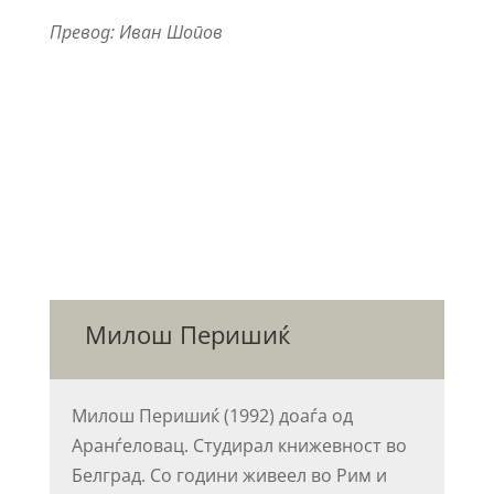
Превод: Иван Шопов
Милош Перишиќ
Милош Перишиќ (1992) доаѓа од
Аранѓеловац. Студирал книжевност во
Белград. Со години живеел во Рим и