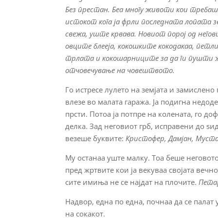
Без престан. Беа многу животи кои требаше 
истокот кога ја фрли последната лопата з
свежа, уште крвава. Новиот порој од негови
овците блееја, кокошките кокодакаа, петли
трлата и кокошарниците за да ги пушти ж
отчовечување на човештвото.
Го истресе лулето на земјата и замислено
влезе во малата гаража. Ја подигна недод
прсти. Потоа ја потпре на колената, го доф
делка. Зад неговиот грб, исправени до ѕи
везеше буквите:
Кристофер, Дамјан, Муст
Му останаа уште малку. Тоа беше неговот
пред жртвите кои ја векуваа својата вечно
сите имиња не се најдат на плочите.
Пета
Надвор, една по една, почнаа да се палат
на сокакот.