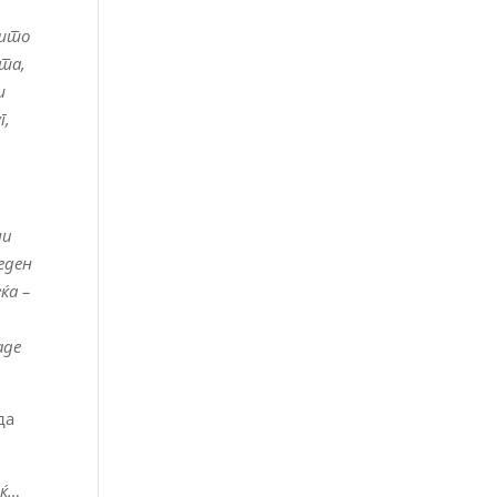
ешто
ата,
ш
г,
ни
еден
ќа –
аде
да
оќ…