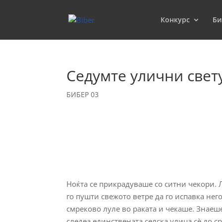
Конкурс
Би
Седумте улични свет
БИБЕР 03
Ноќта се прикрадуваше со ситни чекори. Л
го пушти свежото ветре да го испавка нег
смреково луле во раката и чекаше. Знаеше
следеа единствената селска улица сè до ср