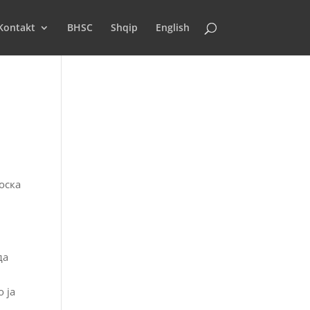
Kontakt
BHSC
Shqip
English
оска
да
 ја
.