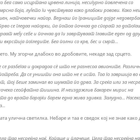
ко беа само исцртана црвена линија, несигурно повлечена со
 мрсна боја, луѓето ги чувствуваа како длабоки ровови. Како н
ашен, натчовечки напор. Веднаш по границите дојде недоверб
во се гледаа напорки, па потоа почнаа да спорат за дотога
раат меѓу себе и почнаа да ги завртуваат главите еден од дру
ги вкрстија погледите. Беа полни со крв, бес и смрт…
ето. Му згорчи длабоко во дробовите, некаде зад срцето.
е се разбегаа и докрадоа сè што не разнесоа авионите. Различ
отреба. Да се уништи она што не е исто. Тоа го завршија во 
т, тој беше заминал во шумата по дрва. За среќа или за несре
о дочека сеопфатна тишина. И неиздржлив бакарен мирис на
та до врата барајќи барем една жива здивка. Залудно… Насек
та…
ата улична светилка. Небаре и таа е сведок кој не знае како 
цела таа несреќна ноќ. Копаше и плачеше. Цела таа несреќна н