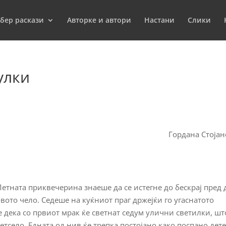
бер раскази
Aвторкe и автори
Настани
Слики
улки
Гордана Стојан
етната приквечерина знаеше да се истегне до бескрај пред 
овото чело. Седеше на куќниот праг држејќи го угаснатото
 дека со првиот мрак ќе светнат седум улични светилки, што
етсело. Едната од нив ќе трепка постојано како поспано дете