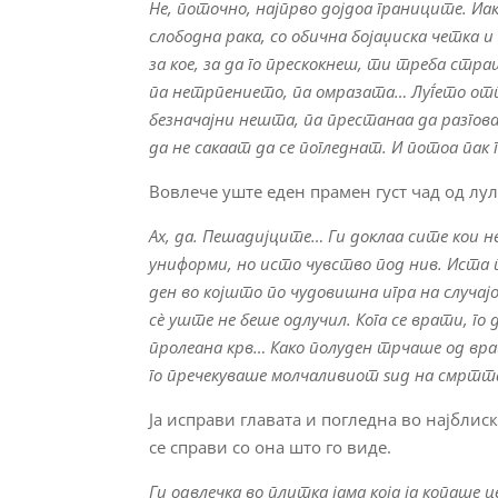
Не, поточно, најпрво дојдоа границите. Иа
слободна рака, со обична бојаџиска четка и
за кое, за да го прескокнеш, ти треба стр
па нетрпението, па омразата… Луѓето отпр
безначајни нешта, па престанаа да разгова
да не сакаат да се погледнат. И потоа пак 
Вовлече уште еден прамен густ чад од лул
Ах, да. Пешадијците… Ги доклаа сите кои н
униформи, но исто чувство под нив. Иста п
ден во којшто по чудовишна игра на случајо
сè уште не беше одлучил. Кога се врати, г
пролеана крв… Како полуден трчаше од вра
го пречекуваше молчаливиот ѕид на смрт
Ја исправи главата и погледна во најблиск
се справи со она што го виде.
Ги одвлечка во плитка јама која ја копаше 