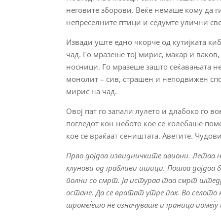
неговите зборови. Веќе немаше кому да ги
непреселните птици и седумте улични с
Извади уште едно чкорче од кутијката киб
чад. Го мразеше тој мирис, макар и ваков
носници. Го мразеше зашто сеќавањата не 
монолит – сив, страшен и неподвижен спо
мирис на чад.
Овој пат го запали лулето и длабоко го 
погледот кон небото кое се колебаше по
кое се враќаат сеништата. Аветите. Чудов
Прво дојдоа извидничките авиони. Летаа ни
клунови од грабливи птици. Потоа дојдоа 
полни со смрт. Ја истураа таа смрт штедро
остане. Да се вратат утре пак. Во селото к
тромеѓето не означуваше и граница помеѓ