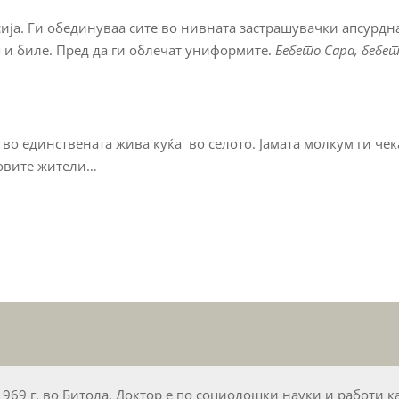
сија. Ги обединуваа сите во нивната застрашувачки апсурдн
ш и биле. Пред да ги облечат униформите.
Бебето Сара, бебе
 во единствената жива куќа во селото. Јамата молкум ги че
говите жители…
1969 г. во Битола. Доктор е по социолошки науки и работи к