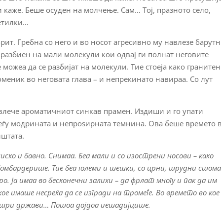
 каже. Беше осуден на молчење. Сам… Тој, празното село,
ветилки…
рит. Гребна со него и во носот агресивно му навлезе барут
, разбиен на мали молекули кои одвај ги полнат неговите
можеа да се разбијат на молекули. Тие стоеја како гранитен
меник во неговата глава – и непрекинато навираа. Со лут
вовлече ароматичниот синкав прамен. Издиши и го упати
меѓу модрината и непроѕирната темнина. Ова беше времето 
иштата.
ско и бавно. Снимаа. Беа мали и со изострени носови – како
бомбардерите. Тие беа големи и тешки, со црни, трудни стом
. Ја имаа во бесконечни залихи – да фрлат многу и пак да им
ое имаше несреќа да се изгради на тромеѓе. Во времето во кое
у три држави… Потоа дојдоа пешадијците.