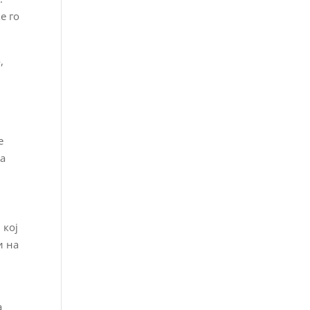
е го
,
е
ка
 кој
и на
а