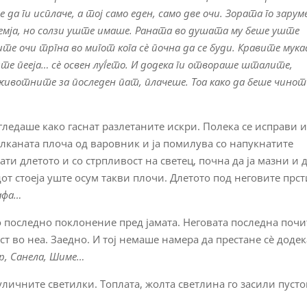
да ги исплаче, а тој само еден, само две очи. Зората го зарум
емја, но солзи уште имаше. Раната во душата му беше уште
те очи тргна во мигот кога сè почна да се буди. Кравите мука
те пееја… сè освен луѓето. И додека ги отвораше шталите,
ивотните за последен пат, плачеше. Тоа како да беше чинот
 гледаше како гаснат разлетаните искри. Полека се исправи 
елканата плоча од варовник и ја помилува со напукнатите
ати длетото и со стрпливост на светец, почна да ја мазни и д
дот стоеја уште осум такви плочи. Длетото под неговите прст
афа…
о последно поклонение пред јамата. Неговата последна почи
ст во неа. Заедно. И тој немаше намера да престане сè додек
р, Санела, Шиме…
 уличните светилки. Топлата, жолта светлина го засили пуст