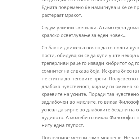
Едната повремено ќе намигнува и ќе се пр
растераат мракот.
Седум улични светилки. А само една дома
кралско осветлување за еден човек…
Со бавни движења почна да го полни луле
прсти, обидувајќи се да купи уште некоја 
треперливи раце го извади кибритот од го
сомнителна сивкава боја. Искрата блесна н
не стигна до неговите прсти. Полусвесно
длабока чувственост, која му ги омекна к
краевите на усните. Поради таа чувствено
задлабочен во мислите, го викаа Филозофо
успеал да ѕирне во длабоките бездни на с
лудилото. А можеби го викаа Филозофот 
ниту една глупост.
Последниве месеци само молчеше. Не зато