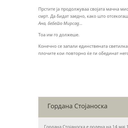
Прстите ја продолжуваа својата мачна ми
смрт. Да бидат заедно, како што отсекога
Ана, бебето Мирсад…
Тоа им го должеше.
Конечно се запали единствената светилка
плочите кои повторно ќе ги обединат не
Гордана Стојаноска
Гордана Стојаноска е родена на 14 мај 