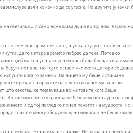
едомислува дали конечно да се угасне. Но другите јуначки ќ
шна светилка… И само една жива душа во тој дом. Раскошно
то. Го гмечеше ароматичниот, шушкав тутун со ковчестите
минутка, да го натера времето побрзо да тече. Потоа со
рниот џеб на кошулата која некогаш била бела, а сега имаш
а барутниот врв, но тој го остави чкорчето да гори сè доде
 го испушти кога го зажежи. На лицето му беше испишана
оравите бразди на брчките на челото и благо му ги изви
ст што секогаш се појавуваше во миговите кога беше
т. Во тие мигови го украсуваше безвременска аура на некој
ознанието и од тој поглед го понел печатот на мудроста, но 
поради тоа што многу зборуваше, но никогаш не беше кажал
а што искажа сè што имаше да каже. Не затоа што пресушиј