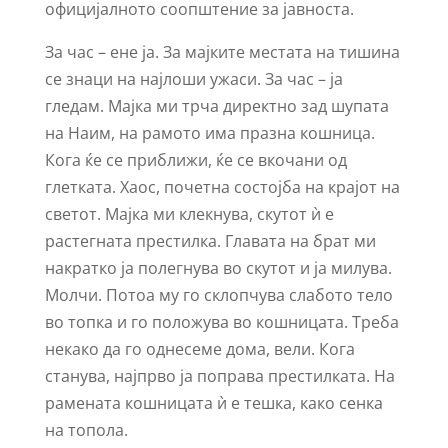
официјалното соопштение за јавноста.
За час – ене ја. За мајките местата на тишина
се знаци на најлоши ужаси. За час – ја
гледам. Мајка ми трча директно зад шупата
на Наим, на рамото има празна кошница.
Кога ќе се приближи, ќе се вкочани од
глетката. Хаос, почетна состојба на крајот на
светот. Мајка ми клекнува, скутот ѝ е
растегната престилка. Главата на брат ми
накратко ја полегнува во скутот и ја милува.
Молчи. Потоа му го склопчува слабото тело
во топка и го положува во кошницата. Треба
некако да го однесеме дома, вели. Кога
станува, најпрво ја поправа престилката. На
рамената кошницата ѝ е тешка, како сенка
на топола.