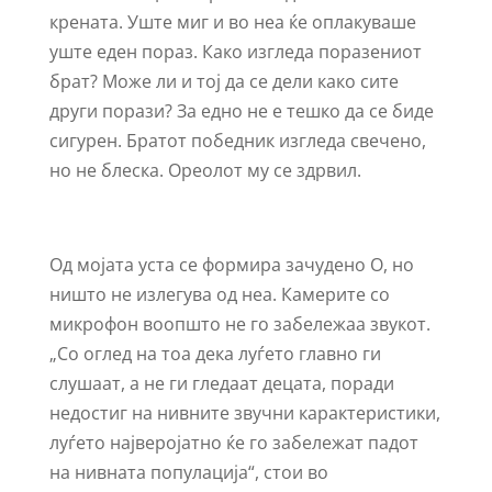
крената. Уште миг и во неа ќе оплакуваше
уште еден пораз. Како изгледа поразениот
брат? Може ли и тој да се дели како сите
други порази? За едно не е тешко да се биде
сигурен. Братот победник изгледа свечено,
но не блеска. Ореолот му се здрвил.
Од мојата уста се формира зачудено О, но
ништо не излегува од неа. Камерите со
микрофон воопшто не го забележаа звукот.
„Со оглед на тоа дека луѓето главно ги
слушаат, а не ги гледаат децата, поради
недостиг на нивните звучни карактеристики,
луѓето најверојатно ќе го забележат падот
на нивната популација“, стои во