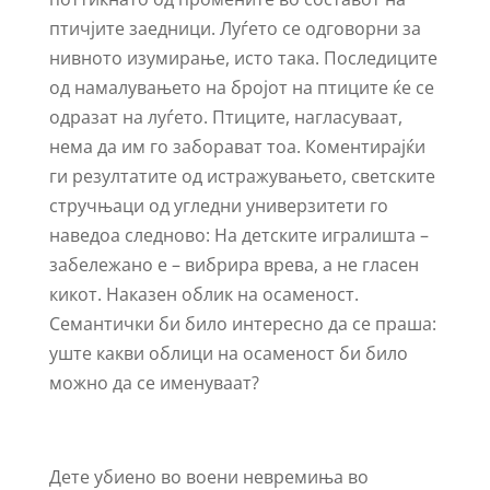
птичјите заедници. Луѓето се одговорни за
нивното изумирање, исто така. Последиците
од намалувањето на бројот на птиците ќе се
одразат на луѓето. Птиците, нагласуваат,
нема да им го заборават тоа. Коментирајќи
ги резултатите од истражувањето, светските
стручњаци од угледни универзитети го
наведоа следново: На детските игралишта –
забележано е – вибрира врева, а не гласен
кикот. Наказен облик на осаменост.
Семантички би било интересно да се праша:
уште какви облици на осаменост би било
можно да се именуваат?
Дете убиено во воени невремиња во