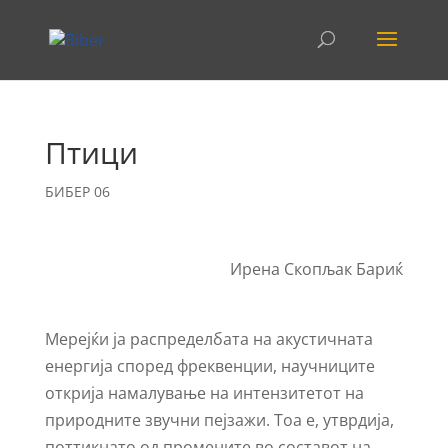
Птици
БИБЕР 06
Ирена Скопљак Бариќ
Мерејќи ја распределбата на акустичната
енергија според фреквенции, научниците
открија намалување на интензитетот на
природните звучни пејзажи. Тоа е, утврдија,
поттикнато од промените во составот на