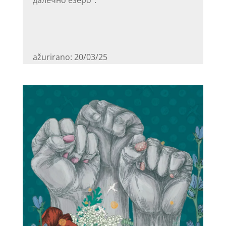
далечно езеро“.
ažurirano: 20/03/25