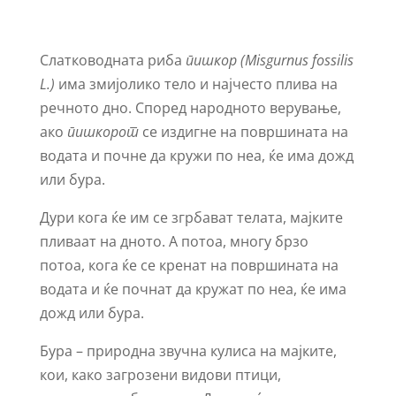
Слатководната риба
пишкор (Misgurnus fossilis
L.)
има змијолико тело и најчесто плива на
речното дно. Според народното верување,
ако
пишкорот
се издигне на површината на
водата и почне да кружи по неа, ќе има дожд
или бура.
Дури кога ќе им се згрбават телата, мајките
пливаат на дното. А потоа, многу брзо
потоа, кога ќе се кренат на површината на
водата и ќе почнат да кружат по неа, ќе има
дожд или бура.
Бура – природна звучна кулиса на мајките,
кои, како загрозени видови птици,