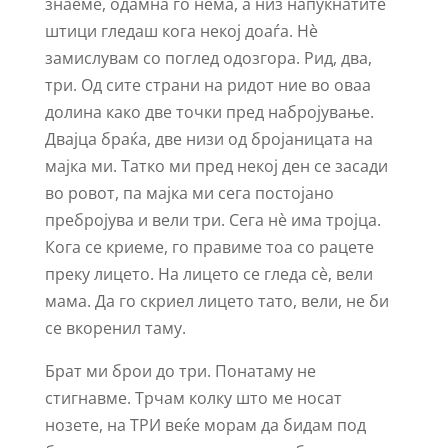
знаеме, одамна го нема, а низ напукнатите
штици гледаш кога некој доаѓа. Нè
замислувам со поглед одозгора. Рид, два,
три. Од сите страни на ридот ние во оваа
долина како две точки пред набројување.
Двајца браќа, две низи од бројаницата на
мајка ми. Татко ми пред некој ден се засади
во ровот, па мајка ми сега постојано
пребројува и вели три. Сега нè има тројца.
Кога се криеме, го правиме тоа со рацете
преку лицето. На лицето се гледа сè, вели
мама. Да го скриел лицето тато, вели, не би
се вкоренил таму.
Брат ми брои до три. Понатаму не
стигнавме. Трчам колку што ме носат
нозете, на ТРИ веќе морам да бидам под