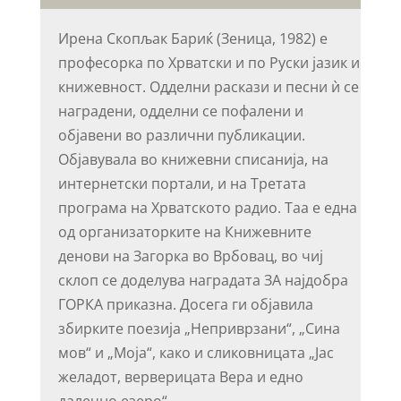
Ирена Скопљак Бариќ (Зеница, 1982) е
професорка по Хрватски и по Руски јазик и
книжевност. Одделни раскази и песни ѝ се
наградени, одделни се пофалени и
објавени во различни публикации.
Објавувала во книжевни списанија, на
интернетски портали, и на Третата
програма на Хрватското радио. Таа е една
од организаторките на Книжевните
денови на Загорка во Врбовац, во чиј
склоп се доделува наградата ЗА најдобра
ГОРКА приказна. Досега ги објавила
збирките поезија „Неприврзани“, „Сина
мов“ и „Моја“, како и сликовницата „Јас
желадот, верверицата Вера и едно