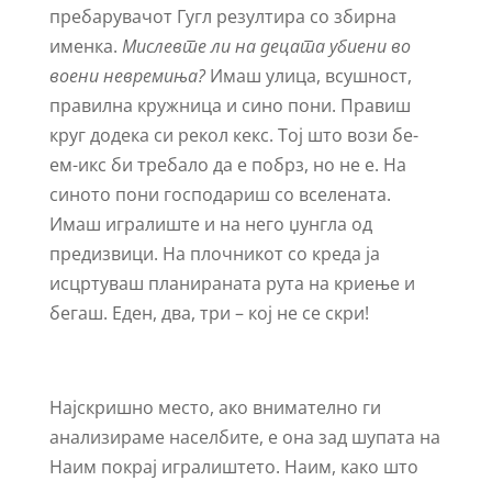
пребарувачот Гугл резултира со збирна
именка.
Мислевте ли на децата убиени во
воени невремиња?
Имаш улица, всушност,
правилна кружница и сино пони. Правиш
круг додека си рекол кекс. Тој што вози бе-
ем-икс би требало да е побрз, но не е. На
синото пони господариш со вселената.
Имаш игралиште и на него џунгла од
предизвици. На плочникот со креда ја
исцртуваш планираната рута на криење и
бегаш. Еден, два, три – кој не се скри!
Најскришно место, ако внимателно ги
анализираме населбите, е она зад шупата на
Наим покрај игралиштето. Наим, како што