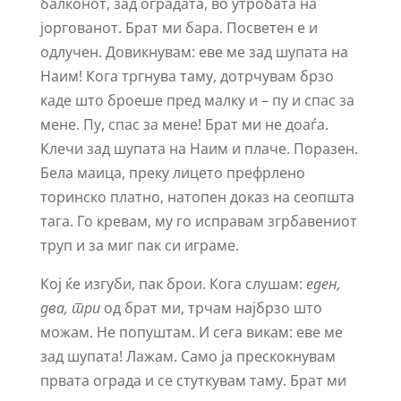
балконот, зад оградата, во утробата на
јоргованот. Брат ми бара. Посветен е и
одлучен. Довикнувам: еве ме зад шупата на
Наим! Кога тргнува таму, дотрчувам брзо
каде што броеше пред малку и – пу и спас за
мене. Пу, спас за мене! Брат ми не доаѓа.
Клечи зад шупата на Наим и плаче. Поразен.
Бела маица, преку лицето префрлено
торинско платно, натопен доказ на сеопшта
тага. Го кревам, му го исправам згрбавениот
труп и за миг пак си играме.
Кој ќе изгуби, пак брои. Кога слушам:
еден,
два, три
од брат ми, трчам најбрзо што
можам. Не попуштам. И сега викам: еве ме
зад шупата! Лажам. Само ја прескокнувам
првата ограда и се стуткувам таму. Брат ми