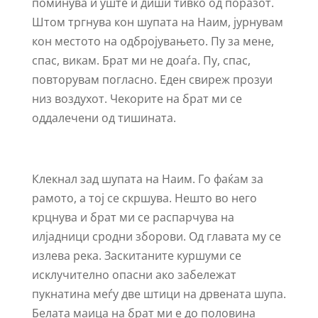
поминува и уште и диши тивко од поразот.
Штом тргнува кон шупата на Наим, јурнувам
кон местото на одбројувањето. Пу за мене,
спас, викам. Брат ми не доаѓа. Пу, спас,
повторувам погласно. Еден свиреж прозуи
низ воздухот. Чекорите на брат ми се
оддалечени од тишината.
Клекнал зад шупата на Наим. Го фаќам за
рамото, а тој се скршува. Нешто во него
крцнува и брат ми се распарчува на
илјадници сродни зборови. Од главата му се
излева река. Заскитаните куршуми се
исклучително опасни ако забележат
пукнатина меѓу две штици на дрвената шупа.
Белата маица на брат ми е до половина