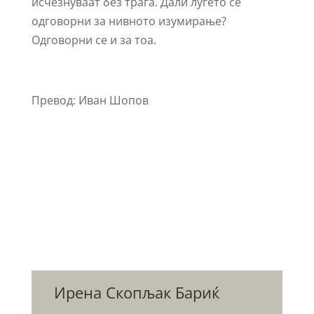
исчезнуваат без трага. Дали луѓето се
одговорни за нивното изумирање?
Одговорни се и за тоа.
Превод: Иван Шопов
Ирена Скопљак Бариќ