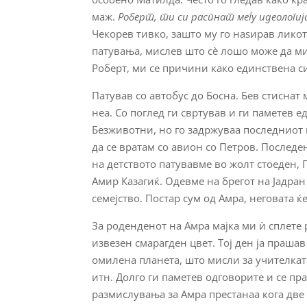
маж.
Роберт, ти си распнат меѓу идеологи
Чекорев тивко, зашто му го наѕирав ликот 
патувања, мислев што сè лошо може да ми 
Роберт, ми се причини како единствена с
Патував со автобус до Босна. Бев стиснат 
неа. Со поглед ги свртував и ги паметев е
Безживотни, но го задржуваа последниот 
да се вратам со авион со Петров. Последе
на детството патувавме во жолт стоеден, 
Амир Казагиќ. Одевме на брегот на Јадран 
семејство. Постар сум од Амра, неговата 
За роденденот на Амра мајка ми ѝ сплете 
извезен смарагден цвет. Тој ден ја прашав
омилена планета, што мисли за учителкат
итн. Долго ги паметев одговорите и се пр
размислувања за Амра престанаа кога две 