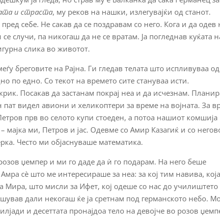
јата и страста
, му реков на нашки, излегувајќи од станот.
пред себе. Не сакав да се поздравам со него. Кога и да одев 
се случи, па никогаш да не се вратам. Ја погледнав куќата н
игурна слика во животот.
меѓу бреговите на Рајна. Ги гледав телата што испливуваа од
дно по едно. Со текот на времето сите стануваа исти.
крик. Посакав да застанам покрај неа и да исчезнам. Плани
н пат видел авиони и хеликоптери за време на војната. За в
Петров прв во селото купи стоеден, а потоа нашиот комшија
– мајка ми, Петров и јас. Одевме со Амир Казагиќ и со негов
ќерка. Често ми објаснуваше математика.
розов џемпер и ми го даде да ѝ го подарам. На него беше
 Амра сè што ме интересираше за неа: за кој тим навива, која
а Мира, што мисли за Ифет, кој одеше со нас до училиштето
ашував дали некогаш ќе ја сретнам под германското небо. М
илјади и десеттата пронајдоа тело на девојче во розов џемп