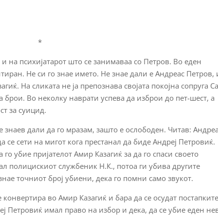
*
и на психијатарот што се занимаваа со Петров. Во еден
иран. Не си го знае името. Не знае дали е Андреас Петров,
агиќ. На сликата не ја препознава својата покојна сопруга С
 брои. Во неколку наврати успева да изброи до пет-шест, а
ст за суицид.
 знаев дали да го мразам, зашто е ослободен. Читав: Андре
а се сети на мигот кога престанал да биде Андреј Петровиќ.
го убие пријателот Амир Казагиќ за да го спаси своето
дал полицискиот службеник Н.К., потоа ги убива другите
знае точниот број убиени, дека го помни само звукот.
е конвертира во Амир Казагиќ и бара да се осудат постапкит
еј Петровиќ имал право на избор и дека, да се убие еден не