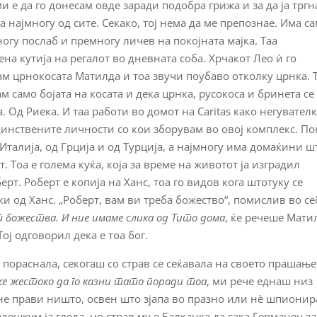
и е да го донесам овде заради подобра грижа и за да ја трг
а најмногу од сите. Секако, тој нема да ме препознае. Има с
ногу послаб и премногу личев на покојната мајка. Таа
на кутија на регалот во дневната соба. Хрчакот Лео ѝ го
ам црнокосата Матилда и тоа звучи поубаво отколку црнка. 
м само бојата на косата и дека црнка, русокоса и бринета се
 Од Риека. И таа работи во домот на Caritas како негувателк
динствените личности со кои зборувам во овој комплекс. По
 Италија, од Грција и од Турција, а најмногу има домаќини ш
. Тоа е голема куќа, која за време на животот ја изградил
ерт. Роберт е копија на Ханс, тоа го видов кога штотуку се
ки од Ханс. „Роберт, вам ви треба божество“, помислив во се
 божества. И ние имаме слика од Тито дома
, ќе речеше Мати
Тој одговорил дека е тоа бог.
а пораснала, секогаш со страв се сеќавала на своето прашање
же жестоко да го казни тато поради тоа
, ми рече еднаш низ
 не прави ништо, освен што зјапа во празно или нè шпионира
дешкум ја гледа, но страв му е Балканка да сака Германец за