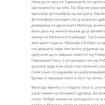
Нема да ги сака ни Германците, но целта м
одговорноста од себе. Тој збор ме ужаснув
една моја фотографија од матурата, бев м
фотографија последен пат ја видов во дрве
доверувам на црнокосата Матилда. Ја вик
вели дека кај жените можам да ја запамета
манир на балканските мажјаци. Таа е наша.
веќе десет години. Матилда и Роберт се е
нас двајцата, овде има многу дојденци од
одлучиле да го завршат животот кај Роберт
Германецот Ханс, а ја наследил син му Роб
доселив овде и во секој стан затекнав сли
Сите слики по ѕидовите не претставуваат
Еднаш го прашала татко ѝ кој е тој чичко. 
Матилда збунето го гледала татко ѝ, а ког
уште повеќе на татковиот одговор.
Бог мо
солзи. Роберт живее на последниот кат и
особено Матилда. Често го гледав како кра