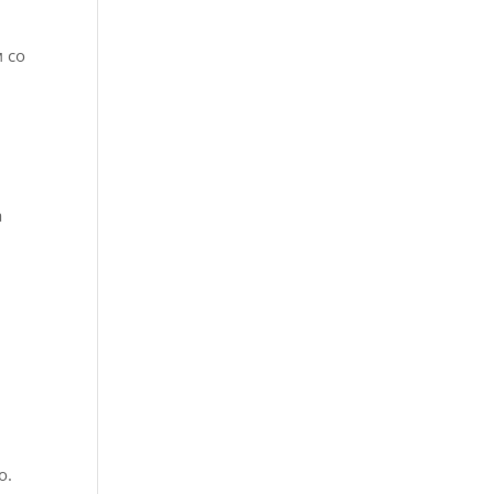
м со
а
о.