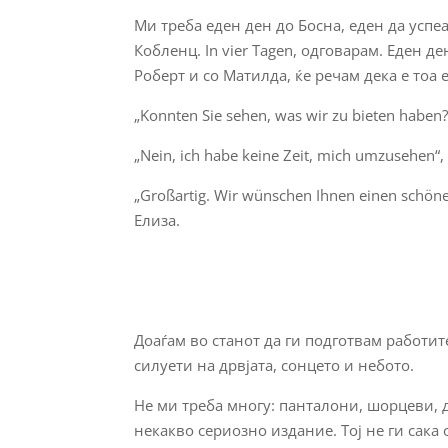
Ми треба еден ден до Босна, еден да успеа
Кобленц. In vier Tagen, одговарам. Еден д
Роберт и со Матилда, ќе речам дека е тоа 
„Konnten Sie sehen, was wir zu bieten haben? F
„Nein, ich habe keine Zeit, mich umzusehen“
„Großartig. Wir wünschen Ihnen einen schöne
Елиза.
Доаѓам во станот да ги подготвам работи
силуети на дрвјата, сонцето и небото.
Не ми треба многу: панталони, шорцеви, д
некакво сериозно издание. Тој не ги сака