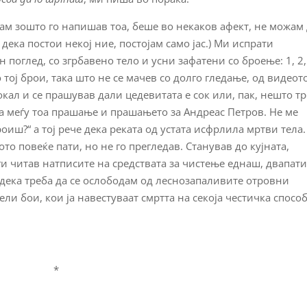
ам зошто го напишав тоа, беше во некаков афект, не можам
дека постои некој ние, постојам само јас.) Ми испрати
поглед, со згрбавено тело и усни зафатени со броење: 1, 2,
 тој брои, така што не се мачев со долго гледање, од видеот
ал и се прашував дали цедевитата е сок или, пак, нешто тр
а меѓу тоа прашање и прашањето за Андреас Петров. Не ме
оиш?“ а тој рече дека реката од устата исфрлила мртви тела.
ото повеќе пати, но не го прегледав. Станував до кујната,
ги читав натписите на средствата за чистење еднаш, двапати
 дека треба да се ослободам од леснозапаливите отровни
ли бои, кои ја навестуваат смртта на секоја честичка спосо
*