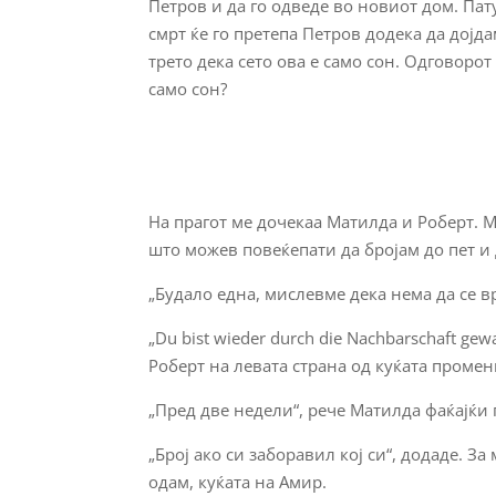
Петров и да го одведе во новиот дом. Пат
смрт ќе го претепа Петров додека да дојда
трето дека сето ова е само сон. Одговорот
само сон?
На прагот ме дочекаа Матилда и Роберт. 
што можев повеќепати да бројам до пет и 
„Будало една, мислевме дека нема да се в
„Du bist wieder durch die Nachbarschaft gew
Роберт на левата страна од куќата проме
„Пред две недели“, рече Матилда фаќајќи г
„Број ако си заборавил кој си“, додаде. За
одам, куќата на Амир.