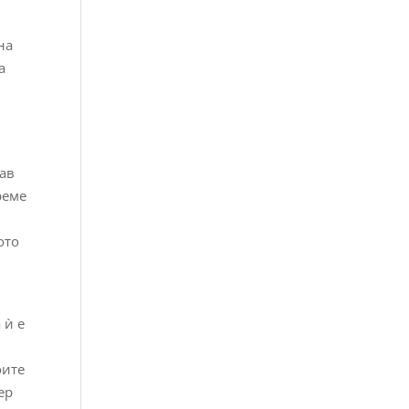
на
а
рав
реме
ото
 ѝ е
оите
ер