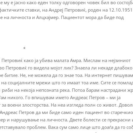
не му е јасно како еден толку одговорен човек бил во состојб
актичките ставки, на Андреј Петровиќ, роден на 12.10.1951 
 на личноста и Алцхајмер. Пациентот мора да биде под
*
ј Петровиќ како ја убива малата Амра. Мислам на нејзиниот
во Петровиќ го видела мојот лик? Знаела ли некаде длабоко
ое битие. Не, не можела да го знае тоа. На интернет пишува
 на социјалните мрежи што го имаат тоа име. Сите се помла
и риби на некоја непозната река. Потоа барам настрадани ж
оѓам никого. Го впишувам името Андреас Петров – ми ја
 за воени злосторства. На неа изгледа полн со живот. Дово
в Андреас Петров да ми биде само иден пациент во старечкио
јмер и нарушување на личноста. Двете болести се прекрасни 
ретставувало проблем. Вака сум само лице што доаѓа да го со