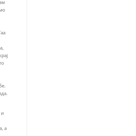
нам
амо
Таа
а,
крај
то
бе.
лда.
 и
, а