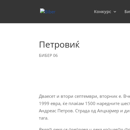
Конкурс
Би
Петровиќ
БИБЕР 06
Дваесет и втори септември, вторник е. Вч
1999 евра, ќе плаќам 1500 наредните шест
Андреас Петров. Страда од Алцхајмер и д
тага.
Велат дека се преправа и дека копилето т