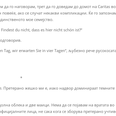
м да го наговорам, трет да го доведам до домот на Caritas во
ен повеќе, ако се случат некакви компликации. Ќе го запозна
единственото мое семејство.
indest du nicht, dass es hier nicht schön ist?“
, одговорив.
n Tag, wir erwarten Sie in vier Tagen“, љубезно рече русокосат
*
те. Претерано жешко ми е, иако надвор доминираат темните
олна облека и две маици. Нема да се појавам на вратата во
 официјалните лица, не сака кога се зборува претерано учтив