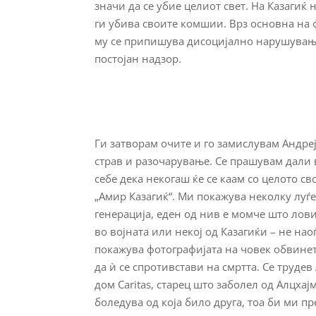
значи да се убие целиот свет. На Казагиќ 
ги убива своите комшии. Врз основна на ф
му се припишува дисоцијално нарушување
постојан надзор.
Ги затворам очите и го замислувам Андре
страв и разочарување. Се прашувам дали 
себе дека некогаш ќе се каам со целото св
„Амир Казагиќ“. Ми покажува неколку луѓе
генерација, еден од нив е момче што лов
во војната или некој од Казагиќи – не на
покажува фотографијата на човек обвинет
да ѝ се спротивстави на смртта. Се труде
дом Caritas, старец што заболел од Алцха
боледува од која било друга, тоа би ми п