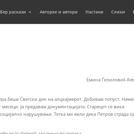
бер раскази
Aвторкe и автори
Настани
Слики
Емина Ѓелиловиќ-Ке
ера беше Светски ден на алцхајмерот. Добивам попуст. Наме
 месеци. Ја предавам документацијата. Старецот се вика
исоцијално нарушување. Тетка ми вели дека Петров страда о
реба да го тргнат
, ми пиша во порака.