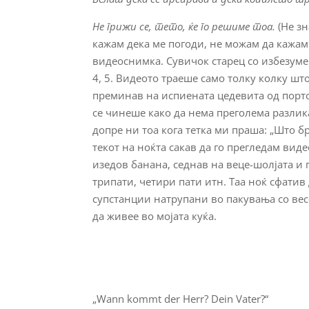
Не грижи се, тето, ќе го решиме тоа.
(Не зн
кажам дека ме погоди, не можам да кажам 
видеоснимка. Сувичок старец со избезумен 
4, 5. Видеото траеше само толку колку што
преминав на испиената цедевита од порток
се чинеше како да нема преголема разлик
допре ни тоа кога тетка ми праша: „Што бр
текот на ноќта сакав да го прегледам виде
изедов банана, седнав на веце-шолјата и 
трипати, четири пати итн. Таа ноќ сфатив
супстанции натрупани во пакувањa со весе
да живее во мојата куќа.
„Wann kommt der Herr? Dein Vater?“