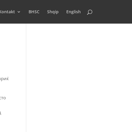
Kontakt
BHSC
Shqip
English
вриќ
сто
д