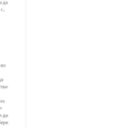
а да
г.,
 во
м
да
ртви
лно
т
и да
бере