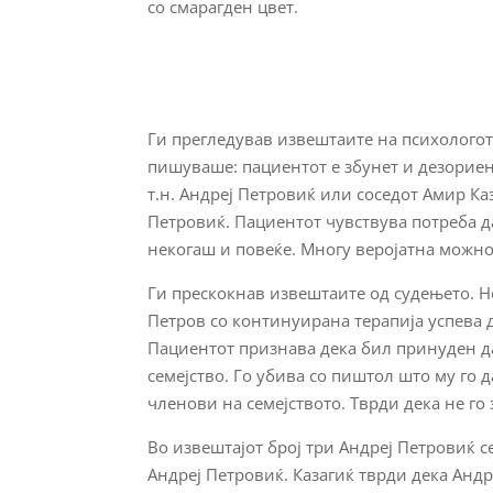
со смарагден цвет.
Ги прегледував извештаите на психологот 
пишуваше: пациентот е збунет и дезориент
т.н. Андреј Петровиќ или соседот Амир Каз
Петровиќ. Пациентот чувствува потреба да
некогаш и повеќе. Многу веројатна можно
Ги прескокнав извештаите од судењето. Не
Петров со континуирана терапија успева д
Пациентот признава дека бил принуден да 
семејство. Го убива со пиштол што му го 
членови на семејството. Тврди дека не го 
Во извештајот број три Андреј Петровиќ с
Андреј Петровиќ. Казагиќ тврди дека Андр