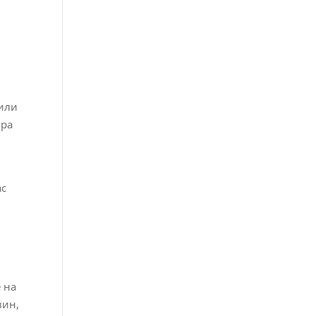
 или
ара
ас
е на
вин,