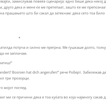
увајќи, замислував повеќе сценарија: едно беше дека некој 
м, друго дека и мене ќе ме претепаат, зашто ќе ме препознаа
 на прашањето што би сакал да затекнам: дека сето тоа било
*
Матилда потрча и силно ме прегрна. Ме гушкаше долго, толк
да не заплачам.
ратиш!“
andert? Bosnien hat dich angerufen!“ рече Роберт. Забележав д
нил три прозорци.
о мојот поглед.
 миг ми се причини дека е тоа куќата во која најмногу сакав 