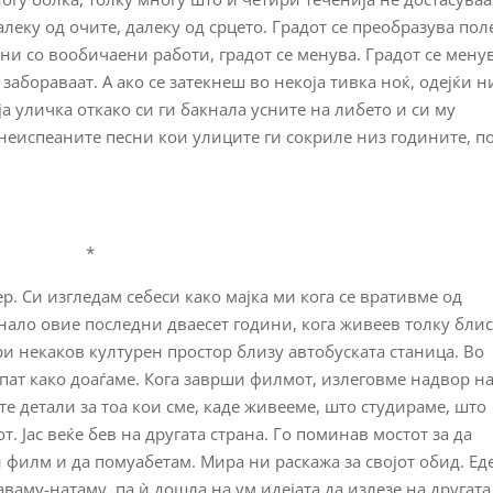
алеку од очите, далеку од срцето. Градот се преобразува пол
ени со вообичаени работи, градот се менува. Градот се менув
 забораваат. А ако се затекнеш во некоја тивка ноќ, одејќи н
ја уличка откако си ги бакнала усните на либето и си му
неиспеаните песни кои улиците ги сокриле низ годините, п
*
р. Си изгледам себеси како мајка ми кога се вративме од
нало овие последни дваесет години, кога живеев толку блис
ри некаков културен простор близу автобуската станица. Во
пат како доаѓаме. Кога заврши филмот, излеговме надвор н
те детали за тоа кои сме, каде живееме, што студираме, што
. Јас веќе бев на другата страна. Го поминав мостот за да
н филм и да помуабетам. Мира ни раскажа за својот обид. Ед
аваму-натаму, па ѝ дошла на ум идејата да излезе на другата