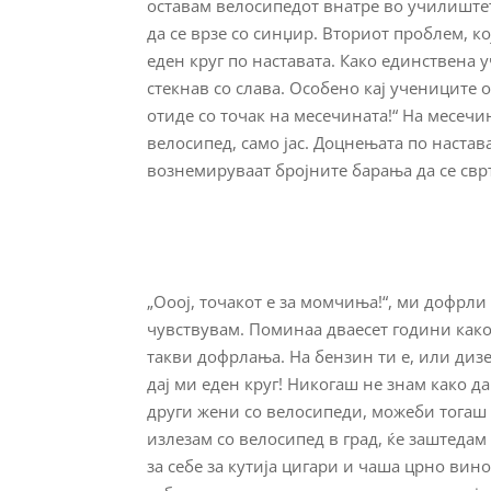
оставам велосипедот внатре во училиштет
да се врзе со синџир. Вториот проблем, ко
еден круг по наставата. Како единствена 
стекнав со слава. Особено кај учениците 
отиде со точак на месечината!“ На месечи
велосипед, само јас. Доцнењата по настава
вознемируваат бројните барања да се сврт
„Ооој, точакот е за момчиња!“, ми дофрли 
чувствувам. Поминаа дваесет години како
такви дофрлања. На бензин ти е, или дизе
дај ми еден круг! Никогаш не знам како д
други жени со велосипеди, можеби тогаш 
излезам со велосипед в град, ќе заштедам 
за себе за кутија цигари и чаша црно вин