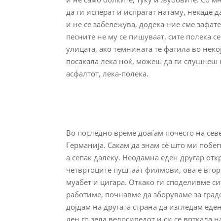
да ги исперат и испратат натаму, некаде д
и не се забележува, додека ние сме зафат
песните не му се пишуваат, сите полека се
улицата, ако темнината те фатила во неко
посакала лека ноќ, можеш да ги слушнеш 
асфалтот, лека-полека.
Во последно време доаѓам почесто на севе
Германија. Сакам да знам сè што ми побег
а сепак далеку. Неодамна еден другар отк
четвртоците пуштаат филмови, ова е втор
муабет и цигара. Откако ги споделивме си
работиме, почнавме да зборуваме за градот
дојдам на другата страна да изгледам еде
ден го зела велосипедот и си се врткала н