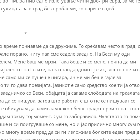
ас во ПМ. За нив едно излегување чини две-три евра, за мен
по улицата за в град без проблеми, со парите в џеб.
*
о време почнавме да се дружиме. Го среќавам често в град, 
рале порано, ниту пак сме седеле заедно. На Беси му оди
блем. Мене баш ме мрзи. Така беше и со мене, почна да ми
ијалектот на Гегите, па за стандардниот јазик, зошто поетит
е само ми се пушеше цигара, ич не ми беше гајле за
 ти го дава поезијата. Јазикот е само средство кое ти ја отв
заедничко со Беси, обајцата ја сакаме слободата на тркалата
а да се пишува, затоа што работите што не се пишуваат се
се обидувам да замислам каков беше градот првиот пат кога
јдам токму тој момент. Сум го заборавила. Чувството го пом
ше и си поигруваше со мене, но и јас прилично многу сум г
 многу време пред да си ги изложиме болките еден пред д
огу болка, толку многу што и четири теченија не достасуваа