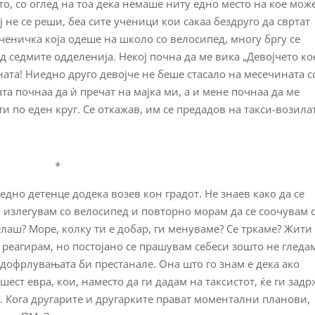
о, со оглед на тоа дека немаше ниту едно место на кое мо
ј не се реши, беа сите ученици кои сакаа бездруго да свртат
ученичка која одеше на школо со велосипед, многу бргу се
од седмите одделенија. Некој почна да ме вика „Девојчето ко
ната! Ниедно друго девојче не беше стасало на месечината с
та почнаа да ѝ пречат на мајка ми, а и мене почнаа да ме
и по еден круг. Се откажав, им се предадов на такси-возила
*
едно детенце додека возев кон градот. Не знаев како да се
 излегувам со велосипед и повторно морам да се соочувам 
лаш? Море, колку ти е добар, ги менуваме? Се тркаме? Жити 
а реагирам, но постојано се прашувам себеси зошто не гледа
дофрлувањата би престанале. Она што го знам е дека ако
шест евра, кои, наместо да ги дадам на таксистот, ќе ги зад
о. Кога другарите и другарките прават моментални планови,