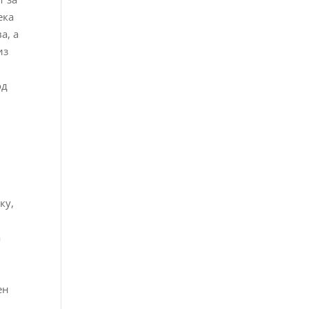
ека
а, а
из
од
ку,
а
ен