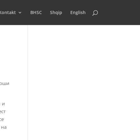
Kontakt
BHSC
Shqip
English
роши
и и
ест
се
 на