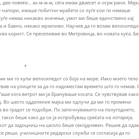
, две повеќе… ах-м-м-м, сега имам дваесет и осум рани. Мајк
е напори, имаше побитни муабети со луѓе кои ги немаше
луѓе немаа никакво значење, умот ми беше единствено кај
ка и бавно, некако мрзеливо. Научив да го возам велосипедо
ва корист. Се преселивме во Митровица, во новата куќа. Бе
*
и ми го купи велосипедот со боја на море. Иако моето тело
вав на улиците за да го надоместам времето што го немав. 
аше кога ветрот ми ја брануваше косата. Се чувствував како
д. Во шесто одделение мајка ми одлучи да ми го промени
 во градот се подобри. По започнувањето на полугодието,
 такси беше како да си ја испробуваш среќата на лотарија.
икот да задоцниш на школо беше секојдневен. Решив да ода
е реши, училишните редарски служби се согласија да го