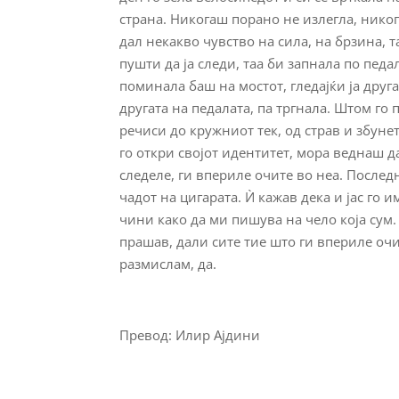
страна. Никогаш порано не излегла, никог
дал некакво чувство на сила, на брзина, т
пушти да ја следи, таа би запнала по педа
поминала баш на мостот, гледајќи ја другат
другата на педалата, па тргнала. Штом го
речиси до кружниот тек, од страв и збуне
го откри својот идентитет, мора веднаш да
следеле, ги впериле очите во неа. Послед
чадот на цигарата. Ѝ кажав дека и јас го 
чини како да ми пишува на чело која сум. 
прашав, дали сите тие што ги впериле очит
размислам, да.
Превод: Илир Ајдини