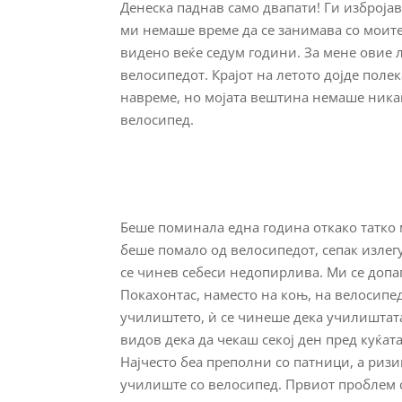
Денеска паднав само двапати! Ги избројав
ми немаше време да се занимава со моит
видено веќе седум години. За мене овие 
велосипедот. Крајот на летото дојде поле
навреме, но мојата вештина немаше никак
велосипед.
Беше поминала една година откако татко м
беше помало од велосипедот, сепак излегу
се чинев себеси недопирлива. Ми се допаѓ
Покахонтас, наместо на коњ, на велосипе
училиштето, ѝ се чинеше дека училиштата
видов дека да чекаш секој ден пред куќата
Најчесто беа преполни со патници, а риз
училиште со велосипед. Првиот проблем с