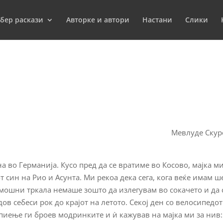
бер раскази
Aвторкe и автори
Настани
Слики
Мевлуде Ску
 во Германија. Кусо пред да се вратиме во Косово, мајка м
т син на Рио и Асунта. Ми рекоа дека сега, кога веќе имам ш
помошни тркала немаше зошто да излегувам во сокачето и да 
ов себеси рок до крајот на летото. Секој ден со велосипедот
спиење ги броев модринките и ѝ кажував на мајка ми за нив: