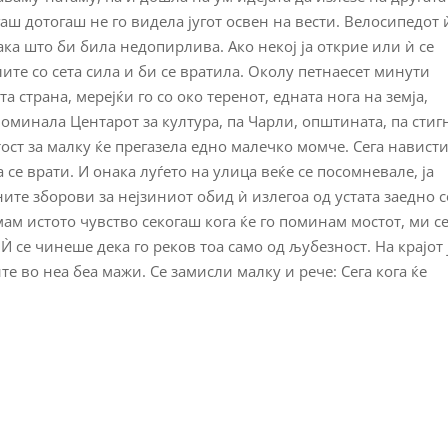
аш дотогаш не го видела југот освен на вести. Велосипедот 
ака што би била недопирлива. Ако некој ја открие или ѝ се
лите со сета сила и би се вратила. Околу петнаесет минути
а страна, мерејќи го со око теренот, едната нога на земја,
 поминала Центарот за култура, па Чарли, општината, па стиг
тост за малку ќе прегазела едно малечко момче. Сега навист
 се врати. И онака луѓето на улица веќе се посомневале, ја
ните зборови за нејзиниот обид ѝ излегоа од устата заедно с
имам истото чувство секогаш кога ќе го поминам мостот, ми с
Ѝ се чинеше дека го реков тоа само од љубезност. На крајот 
е во неа беа мажи. Се замисли малку и рече: Сега кога ќе