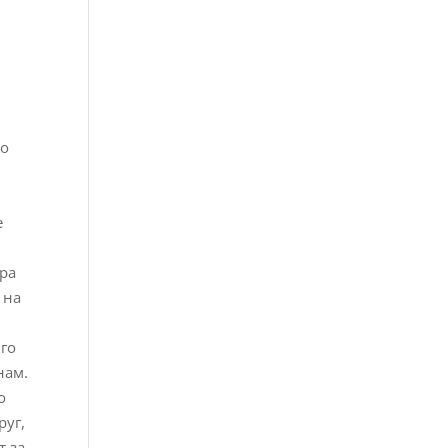
е
со
е
ора
 на
 го
нам.
о
руг,
т за