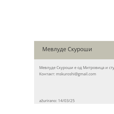
Мевлуде Скуроши
Мевлуде Скуроши е од Митровица и ст
Контакт: mskuroshi@gmail.com
ažurirano: 14/03/25