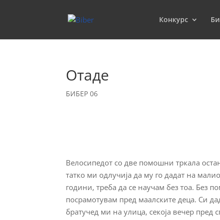
Конкурс
Би
Отаде
БИБЕР 06
Велосипедот со две помошни тркала остана
татко ми одлучија да му го дадат на малио
години, треба да се научам без тоа. Без 
посрамотувам пред маалските деца. Си дад
братучед ми на улица, секоја вечер пред 