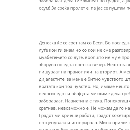
забораваат дека тие живеат во градот, а ј
осум! За среќа пролет е, па јас се пуштам 
Денеска ќе се сретнам со Беси. Во последн
луѓе кои ги знам но со кои не сме разгова
муабетењето со луѓе, воопшто не му е про
зборува по една поетска вечер. Нешто за д
пишуваат на првиот или на вториот. А мен
дијалектите, за мене е битно чувството што
вратата кон тоа чувство. Но, имаме нешто 
велосипедот и обајцата мислиме дека треб
забораваат. Навистина е така. Понекогаш 
сретнав, невозможно е. Не можам да го на
Градот ми криеше работи, градот кокетира
потценувала и игнорирала. Мина прилично
и не само болките, туку и љубовите. Со мн