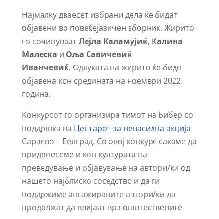
Најмалку дваесет избрани дела ќе бидат
објавени во повеќејазичен зборник. Жирито
го сочинуваат
Лејла Каламујиќ
,
Калина
Малеска
и
Оља Савичевиќ
Иванчевиќ
. Одлуката на жирито ќе биде
објавена кон средината на ноември 2022
година.
Конкурсот го организира тимот на Бибер со
поддршка на
Центарот за ненасилна акција
Сараево – Белград. Со овој конкурс сакаме да
придонесеме и кон културата на
преведување и објавување на автори/ки од
нашето најблиско соседство и да ги
поддржиме ангажираните автори/ки да
продолжат да влијаат врз општествените