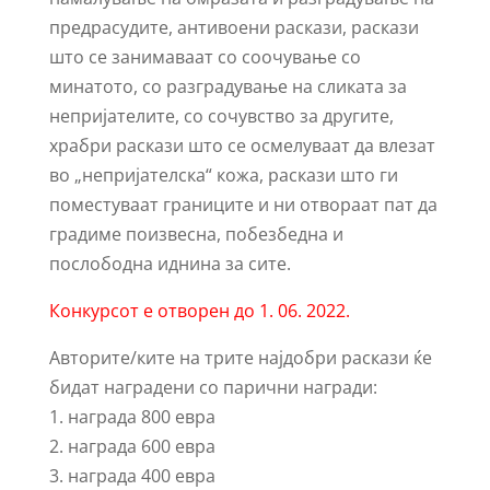
предрасудите, антивоени раскази, раскази
што се занимаваат со соочување со
минатото, со разградување на сликата за
непријателите, со сочувство за другите,
храбри раскази што се осмелуваат да влезат
во „непријателска“ кожа, раскази што ги
поместуваат границите и ни отвораат пат да
градиме поизвесна, побезбедна и
послободна иднина за сите.
Конкурсот е отворен до 1. 06. 2022.
Авторите/ките на трите најдобри раскази ќе
бидат наградени со парични награди:
1. награда 800 евра
2. награда 600 евра
3. награда 400 евра