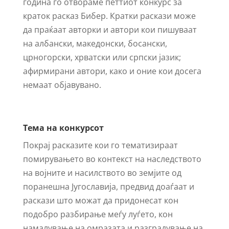
година го отвораме петтиот конкурс за
краток расказ Бибер. Кратки раскази можe
да праќаат авторки и автори кои пишуваат
на албански, македонски, босански,
црногорски, хрватски или српски јазик;
афирмирани автори, како и оние кои досега
немаат објавувано.
Тема на конкурсот
Покрај расказите кои го тематизираат
помирувањето во контекст на наследството
на војните и насилството во земјите од
поранешна Југославија, предвид доаѓаат и
раскази што можат да придонесат кон
подобро разбирање меѓу луѓето, кон
намалување на омразата и разградување на