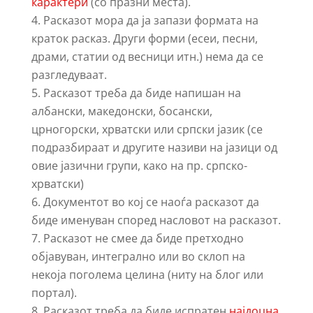
карактери
(со празни места).
Расказот мора да ја запази формата на
краток расказ. Други форми (есеи, песни,
драми, статии од весници итн.) нема да се
разгледуваат.
Расказот треба да биде напишан на
албански, македонски, босански,
црногорски, хрватски или српски јазик (се
подразбираат и другите називи на јазици од
овие јазични групи, како на пр. српско-
хрватски)
Документот во кој се наоѓа расказот да
биде именуван според насловот на расказот.
Расказот не смее да биде претходно
објавуван, интегрално или во склоп на
некоја поголема целина (ниту на блог или
портал).
Расказот треба да биде испратен
најдоцна