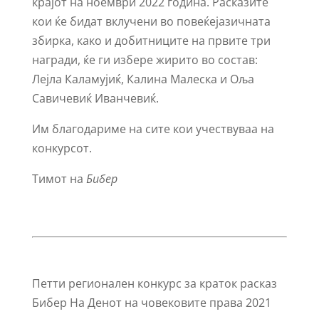
крајот на ноември 2022 година. Расказите
кои ќе бидат вклучени во повеќејазичната
збирка, како и добитниците на првите три
награди, ќе ги избере жирито во состав:
Лејла Каламујиќ, Калина Малеска и Оља
Савичевиќ Иванчевиќ.
Им благодариме на сите кои учествуваа на
конкурсот.
Тимот на
Бибер
Петти регионален конкурс за краток расказ
Бибер На Денот на човековите права 2021